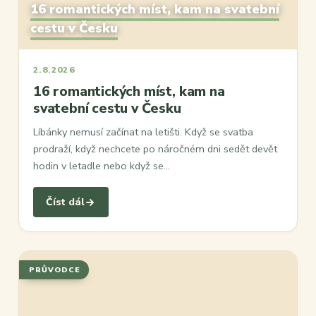
16 romantických míst, kam na svatební
cestu v Česku
2.8.2026
16 romantických míst, kam na
svatební cestu v Česku
Líbánky nemusí začínat na letišti. Když se svatba
prodraží, když nechcete po náročném dni sedět devět
hodin v letadle nebo když se…
Číst dál
PRŮVODCE