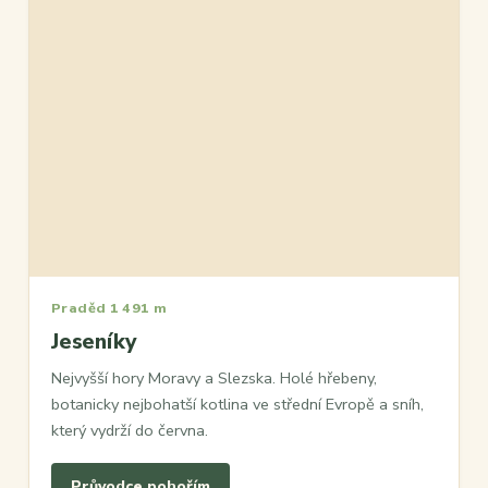
Praděd 1 491 m
Jeseníky
Nejvyšší hory Moravy a Slezska. Holé hřebeny,
botanicky nejbohatší kotlina ve střední Evropě a sníh,
který vydrží do června.
Průvodce pohořím