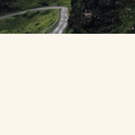
Ty nejlepší zážitky se
rodí tam venku. Tak už
nečekej a jeď.
Průvodci, itineráře, tipy a zkušenosti z cest,
které jsme sami prošli. Zkrátka jen to, co se fakt
vyplatí zažít.
Prohlédnout články