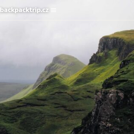
backpacktrip.cz
Hledat