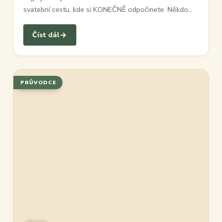
svatební cestu, kde si KONEČNĚ odpočinete. Někdo…
Číst dál
PRŮVODCE