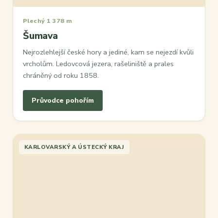
Plechý 1 378 m
Šumava
Nejrozlehlejší české hory a jediné, kam se nejezdí kvůli
vrcholům. Ledovcová jezera, rašeliniště a prales
chráněný od roku 1858.
Průvodce pohořím
KARLOVARSKÝ A ÚSTECKÝ KRAJ