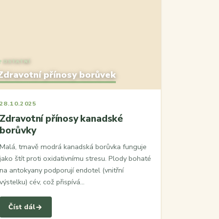
OSTATNÍ
Zdravotní přínosy borůvek
28.10.2025
Zdravotní přínosy kanadské
borůvky
Malá, tmavě modrá kanadská borůvka funguje
jako štít proti oxidativnímu stresu. Plody bohaté
na antokyany podporují endotel (vnitřní
výstelku) cév, což přispívá…
Číst dál