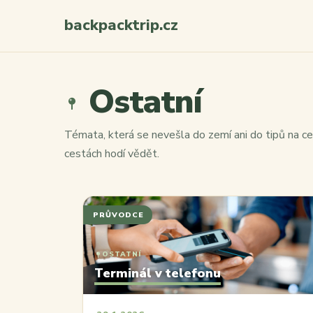
backpacktrip.cz
Ostatní
Témata, která se nevešla do zemí ani do tipů na ces
cestách hodí vědět.
PRŮVODCE
OSTATNÍ
Terminál v telefonu