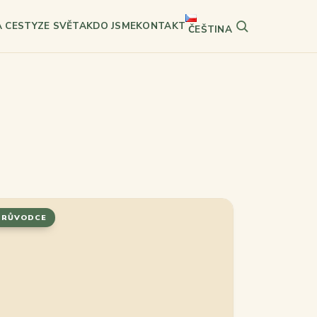
A CESTY
ZE SVĚTA
KDO JSME
KONTAKT
ČEŠTINA
Hledat
PRŮVODCE