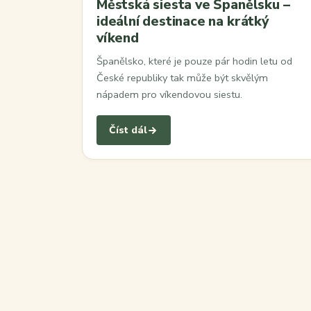
Městská siesta ve Španělsku –
ideální destinace na krátký
víkend
Španělsko, které je pouze pár hodin letu od
České republiky tak může být skvělým
nápadem pro víkendovou siestu.
Číst dál