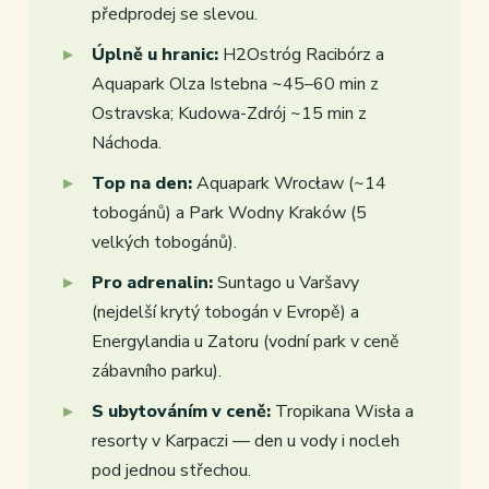
předprodej se slevou.
Úplně u hranic:
H2Ostróg Racibórz a
Aquapark Olza Istebna ~45–60 min z
Ostravska; Kudowa-Zdrój ~15 min z
Náchoda.
Top na den:
Aquapark Wrocław (~14
tobogánů) a Park Wodny Kraków (5
velkých tobogánů).
Pro adrenalin:
Suntago u Varšavy
(nejdelší krytý tobogán v Evropě) a
Energylandia u Zatoru (vodní park v ceně
zábavního parku).
S ubytováním v ceně:
Tropikana Wisła a
resorty v Karpaczi — den u vody i nocleh
pod jednou střechou.