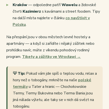
Kraków
— odpoledne patří
Wawelu
a židovské
čtvrti
Kazimierz
s kavárnami a street foodem. Tipy
na další místa najdete v článku
co navštívit v
Polsku
.
Na přespání jsou v obou městech levné hostely a
apartmány — a když si zařídíte i nějaký zážitek nebo
prohlídku navíc, máte z víkendu pohodový rodinný
program.
Tikety a zážitky ve Wrocławi →
💡 Tip:
Pokud vám jde spíš o teplou vodu, relax a
hory než o tobogány, mrkněte na naše
polské
termály
u Tater a hranic — Chochołowskie
Termy, Termy Bukovina nebo Terma Bania jsou
jiná nálada výletu, ale taky se v nich dá svézt na
tobogánu.