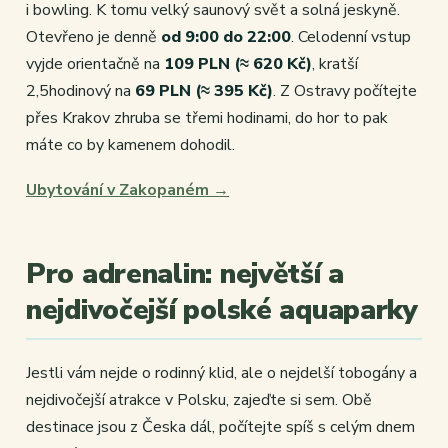
i bowling. K tomu velký saunový svět a solná jeskyně.
Otevřeno je denně
od 9:00 do 22:00
. Celodenní vstup
vyjde orientačně na
109 PLN (≈ 620 Kč)
, kratší
2,5hodinový na
69 PLN (≈ 395 Kč)
. Z Ostravy počítejte
přes Krakov zhruba se třemi hodinami, do hor to pak
máte co by kamenem dohodil.
Ubytování v Zakopaném →
Pro adrenalin: největší a
nejdivočejší polské aquaparky
Jestli vám nejde o rodinný klid, ale o nejdelší tobogány a
nejdivočejší atrakce v Polsku, zajeďte si sem. Obě
destinace jsou z Česka dál, počítejte spíš s celým dnem