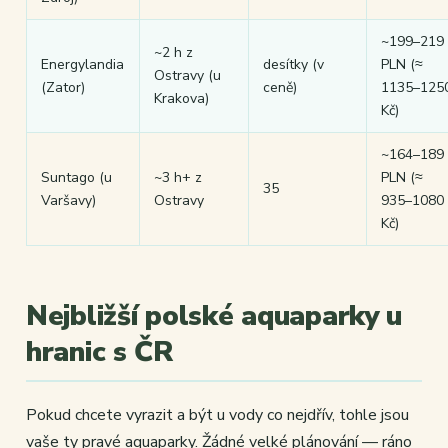
~199–219
~2 h z
Energylandia
desítky (v
PLN (≈
Ostravy (u
(Zator)
ceně)
1135–125
Krakova)
Kč)
~164–189
Suntago (u
~3 h+ z
PLN (≈
35
Varšavy)
Ostravy
935–1080
Kč)
Nejbližší polské aquaparky u
hranic s ČR
Pokud chcete vyrazit a být u vody co nejdřív, tohle jsou
vaše ty pravé aquaparky. Žádné velké plánování — ráno