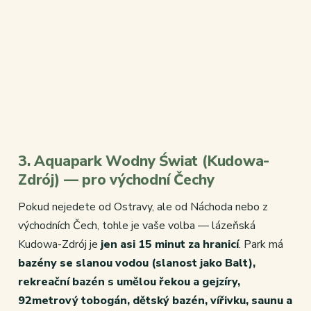
3. Aquapark Wodny Świat (Kudowa-
Zdrój) — pro východní Čechy
Pokud nejedete od Ostravy, ale od Náchoda nebo z
východních Čech, tohle je vaše volba — lázeňská
Kudowa-Zdrój je
jen asi 15 minut za hranicí
. Park má
bazény se slanou vodou (slanost jako Balt),
rekreační bazén s umělou řekou a gejzíry,
92metrový tobogán, dětský bazén, vířivku, saunu a