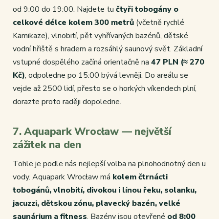
od 9:00 do 19:00. Najdete tu
čtyři tobogány o
celkové délce kolem 300 metrů
(včetně rychlé
Kamikaze), vlnobití, pět vyhřívaných bazénů, dětské
vodní hřiště s hradem a rozsáhlý saunový svět. Základní
vstupné dospělého začíná orientačně na
47 PLN (≈ 270
Kč)
, odpoledne po 15:00 bývá levněji. Do areálu se
vejde až 2500 lidí, přesto se o horkých víkendech plní,
dorazte proto raději dopoledne.
7. Aquapark Wrocław — největší
zážitek na den
Tohle je podle nás nejlepší volba na plnohodnotný den u
vody. Aquapark Wrocław má
kolem čtrnácti
tobogánů, vlnobití, divokou i línou řeku, solanku,
jacuzzi, dětskou zónu, plavecký bazén, velké
saunárium a fitness
. Bazény jsou otevřené
od 8:00