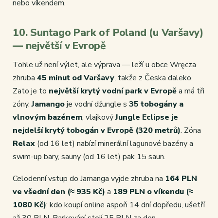
nebo víkendem.
10. Suntago Park of Poland (u Varšavy)
— největší v Evropě
Tohle už není výlet, ale výprava — leží u obce Wręcza
zhruba
45 minut od Varšavy
, takže z Česka daleko.
Zato je to
největší krytý vodní park v Evropě
a má tři
zóny.
Jamango
je vodní džungle s
35 tobogány a
vlnovým bazénem
; vlajkový
Jungle Eclipse je
nejdelší krytý tobogán v Evropě (320 metrů)
. Zóna
Relax
(od 16 let) nabízí minerální lagunové bazény a
swim-up bary, sauny (od 16 let) pak 15 saun.
Celodenní vstup do Jamanga vyjde zhruba na
164 PLN
ve všední den (≈ 935 Kč)
a
189 PLN o víkendu (≈
1080 Kč)
; kdo koupí online aspoň 14 dní dopředu, ušetří