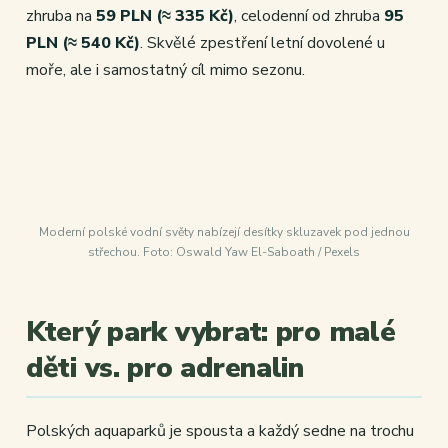
zhruba na
59 PLN (≈ 335 Kč)
, celodenní od zhruba
95
PLN (≈ 540 Kč)
. Skvělé zpestření letní dovolené u
moře, ale i samostatný cíl mimo sezonu.
Moderní polské vodní světy nabízejí desítky skluzavek pod jednou
střechou. Foto: Oswald Yaw El-Saboath / Pexels
Který park vybrat: pro malé
děti vs. pro adrenalin
Polských aquaparků je spousta a každý sedne na trochu