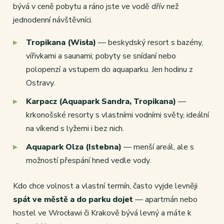
bývá v ceně pobytu a ráno jste ve vodě dřív než
jednodenní návštěvníci.
Tropikana (Wisła)
— beskydský resort s bazény,
vířivkami a saunami; pobyty se snídaní nebo
polopenzí a vstupem do aquaparku. Jen hodinu z
Ostravy.
Karpacz (Aquapark Sandra, Tropikana)
—
krkonošské resorty s vlastními vodními světy, ideální
na víkend s lyžemi i bez nich.
Aquapark Olza (Istebna)
— menší areál, ale s
možností přespání hned vedle vody.
Kdo chce volnost a vlastní termín, často vyjde levněji
spát ve městě a do parku dojet
— apartmán nebo
hostel ve Wrocławi či Krakově bývá levný a máte k