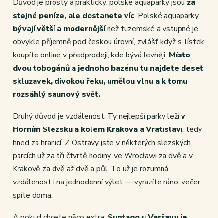
Důvod je prostý a praktický: polské aquaparky jsou
za
stejné peníze, ale dostanete víc
. Polské aquaparky
bývají větší a modernější
než tuzemské a vstupné je
obvykle příjemně pod českou úrovní, zvlášť když si lístek
koupíte online v předprodeji, kde bývá levněji.
Místo
dvou tobogánů a jednoho bazénu tu najdete deset
skluzavek, divokou řeku, umělou vlnu a k tomu
rozsáhlý saunový svět.
Druhý důvod je vzdálenost. Ty nejlepší parky leží
v
Horním Slezsku a kolem Krakova a Vratislavi
, tedy
hned za hranicí. Z Ostravy jste v některých slezských
parcích už za tři čtvrtě hodiny, ve Wrocławi za dvě a v
Krakově za dvě až dvě a půl. To už je rozumná
vzdálenost i na jednodenní výlet — vyrazíte ráno, večer
spíte doma.
A pokud chcete něco extra,
Suntago u Varšavy je