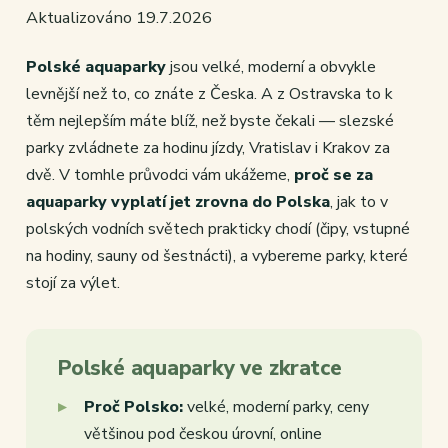
Aktualizováno 19.7.2026
Polské aquaparky
jsou velké, moderní a obvykle
levnější než to, co znáte z Česka. A z Ostravska to k
těm nejlepším máte blíž, než byste čekali — slezské
parky zvládnete za hodinu jízdy, Vratislav i Krakov za
dvě. V tomhle průvodci vám ukážeme,
proč se za
aquaparky vyplatí jet zrovna do Polska
, jak to v
polských vodních světech prakticky chodí (čipy, vstupné
na hodiny, sauny od šestnácti), a vybereme parky, které
stojí za výlet.
Polské aquaparky ve zkratce
Proč Polsko:
velké, moderní parky, ceny
většinou pod českou úrovní, online