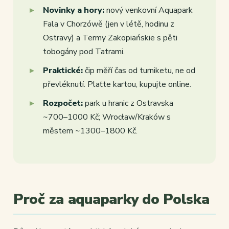
Novinky a hory:
nový venkovní Aquapark
Fala v Chorzówě (jen v létě, hodinu z
Ostravy) a Termy Zakopiańskie s pěti
tobogány pod Tatrami.
Praktické:
čip měří čas od turniketu, ne od
převléknutí. Plaťte kartou, kupujte online.
Rozpočet:
park u hranic z Ostravska
~700–1000 Kč; Wrocław/Kraków s
městem ~1300–1800 Kč.
Proč za aquaparky do Polska