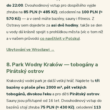
do 22:00
. Dvouhodinový vstup pro dospělého vyjde
zhruba na
85 PLN (≈ 485 Kč)
, celodenní na
100 PLN (≈
570 Kč)
— a v ceně máte bazény, sauny i fitness. Z
Ostravy sem dojedete za
asi dvě hodiny
, takže se den
u vody dá krásně spojit s prohlídkou města (víc o tom níž
a v našem průvodci
co navštívit v Polsku
).
Ubytování ve Wrocławi →
8. Park Wodny Kraków — tobogány a
Pirátský ostrov
Krakovský vodní park je další velký hráč. Najdete tu
tři
bazény o ploše přes 2000 m², pět velkých
tobogánů, divokou řeku
a pro děti
Pirátský ostrov
.
Sauny jsou přístupné od 16 let. Dvouhodinový vstup do
bazénů stojí zhruba
75 PLN (≈ 430 Kč)
, celodenní
113