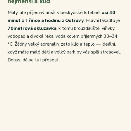
nejmenší a klid
Malý, ale příjemný areál v beskydské Istebné,
asi 40
minut z Třince a hodinu z Ostravy
. Hlavní lákadlo je
70metrová skluzavka
, k tomu brouzdaliště, vířivky,
vodopád a divoká řeka, voda kolem příjemných 33–34
°C. Žádný velký adrenalin, zato klid a teplo — ideální,
když máte malé děti a velký park by vás spíš stresoval.
Bonus: dá se tu i přespat.