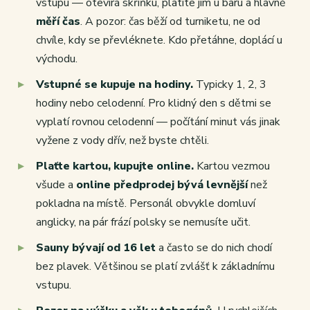
vstupu — otevírá skříňku, platíte jím u baru a hlavně
měří čas
. A pozor: čas běží od turniketu, ne od
chvíle, kdy se převléknete. Kdo přetáhne, doplácí u
východu.
Vstupné se kupuje na hodiny.
Typicky 1, 2, 3
hodiny nebo celodenní. Pro klidný den s dětmi se
vyplatí rovnou celodenní — počítání minut vás jinak
vyžene z vody dřív, než byste chtěli.
Plaťte kartou, kupujte online.
Kartou vezmou
všude a
online předprodej bývá levnější
než
pokladna na místě. Personál obvykle domluví
anglicky, na pár frází polsky se nemusíte učit.
Sauny bývají od 16 let
a často se do nich chodí
bez plavek. Většinou se platí zvlášť k základnímu
vstupu.