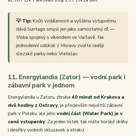
až 30 PLN. Parkování stojí 25 PLN za den.
💡 Tip:
Kvůli vzdálenosti a vyššímu vstupnému
dává Suntago smysl jen jako samostatný cíl —
třeba spojený s víkendem ve Varšavě. Na
jednodenní odskok z Moravy zvolte raději
slezské parky nebo Vratislav.
11. Energylandia (Zator) — vodní park i
zábavní park v jednom
Energylandia u Zatoru, zhruba
40 minut od Krakova a
dvě hodiny z Ostravy
, je především největší zábavní
park v Polsku, ale jeho
vodní část (Water Park) je v
ceně vstupenky
. Za jeden lístek tak máte horské dráhy
i desítky vodních skluzavek a atrakcí.