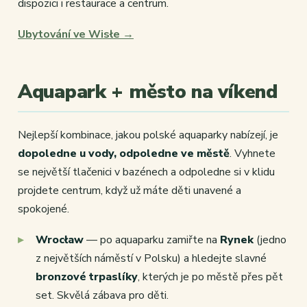
dispozici i restaurace a centrum.
Ubytování ve Wisłe →
Aquapark + město na víkend
Nejlepší kombinace, jakou polské aquaparky nabízejí, je
dopoledne u vody, odpoledne ve městě
. Vyhnete
se největší tlačenici v bazénech a odpoledne si v klidu
projdete centrum, když už máte děti unavené a
spokojené.
Wrocław
— po aquaparku zamiřte na
Rynek
(jedno
z největších náměstí v Polsku) a hledejte slavné
bronzové trpaslíky
, kterých je po městě přes pět
set. Skvělá zábava pro děti.