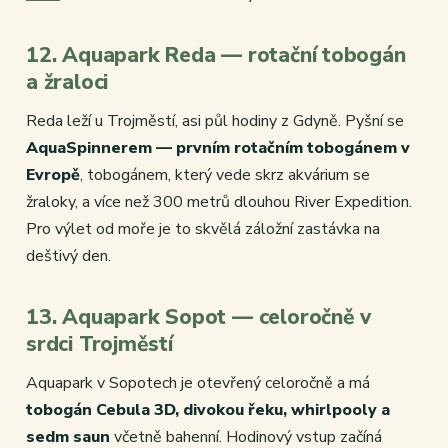
12. Aquapark Reda — rotační tobogán
a žraloci
Reda leží u Trojměstí, asi půl hodiny z Gdyně. Pyšní se
AquaSpinnerem — prvním rotačním tobogánem v
Evropě
, tobogánem, který vede skrz akvárium se
žraloky, a více než 300 metrů dlouhou River Expedition.
Pro výlet od moře je to skvělá záložní zastávka na
deštivý den.
13. Aquapark Sopot — celoročně v
srdci Trojměstí
Aquapark v Sopotech je otevřený celoročně a má
tobogán Cebula 3D, divokou řeku, whirlpooly a
sedm saun
včetně bahenní. Hodinový vstup začíná