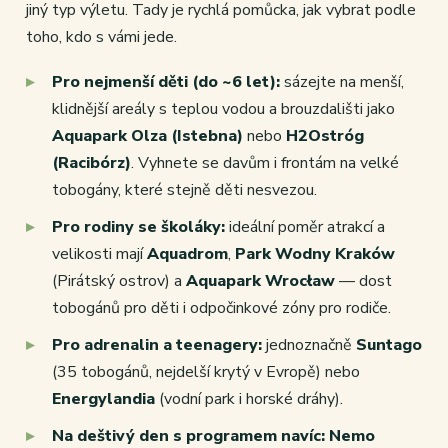
jiný typ výletu. Tady je rychlá pomůcka, jak vybrat podle
toho, kdo s vámi jede.
Pro nejmenší děti (do ~6 let):
sázejte na menší,
klidnější areály s teplou vodou a brouzdališti jako
Aquapark Olza (Istebna)
nebo
H2Ostróg
(Racibórz)
. Vyhnete se davům i frontám na velké
tobogány, které stejně děti nesvezou.
Pro rodiny se školáky:
ideální poměr atrakcí a
velikosti mají
Aquadrom
,
Park Wodny Kraków
(Pirátský ostrov) a
Aquapark Wrocław
— dost
tobogánů pro děti i odpočinkové zóny pro rodiče.
Pro adrenalin a teenagery:
jednoznačně
Suntago
(35 tobogánů, nejdelší krytý v Evropě) nebo
Energylandia
(vodní park i horské dráhy).
Na deštivý den s programem navíc:
Nemo