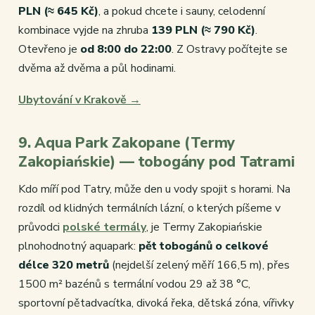
PLN (≈ 645 Kč)
, a pokud chcete i sauny, celodenní
kombinace vyjde na zhruba
139 PLN (≈ 790 Kč)
.
Otevřeno je
od 8:00 do 22:00
. Z Ostravy počítejte se
dvěma až dvěma a půl hodinami.
Ubytování v Krakově →
9. Aqua Park Zakopane (Termy
Zakopiańskie) — tobogány pod Tatrami
Kdo míří pod Tatry, může den u vody spojit s horami. Na
rozdíl od klidných termálních lázní, o kterých píšeme v
průvodci
polské termály
, je Termy Zakopiańskie
plnohodnotný aquapark:
pět tobogánů o celkové
délce 320 metrů
(nejdelší zelený měří 166,5 m), přes
1500 m² bazénů s termální vodou 29 až 38 °C,
sportovní pětadvacítka, divoká řeka, dětská zóna, vířivky