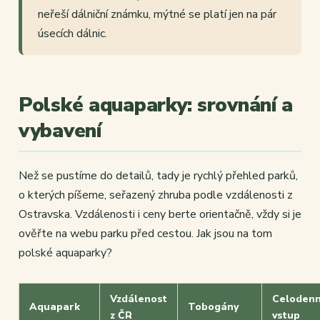
neřeší dálniční známku, mýtné se platí jen na pár
úsecích dálnic.
Polské aquaparky: srovnání a
vybavení
Než se pustíme do detailů, tady je rychlý přehled parků,
o kterých píšeme, seřazený zhruba podle vzdálenosti z
Ostravska. Vzdálenosti i ceny berte orientačně, vždy si je
ověřte na webu parku před cestou. Jak jsou na tom
polské aquaparky?
Vzdálenost
Celodenn
Aquapark
Tobogány
z ČR
vstup