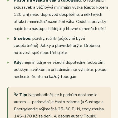
Pozor na výšku a věk u tobogánů.
U rychlejších
skluzavek a věží bývá minimální výška (často kolem
120 cm) nebo doprovod dospělého, u některých
atrakcí i minimální/maximální váha. Ceduli s pravidly
najdete u nástupu, hlídejte ji hlavně u menších dětí.
S sebou:
plavky, ručník (půjčovné bývá
zpoplatněné), žabky a plavecké brýle. Drobnou
hotovost spíš nepotřebujete.
Kdy:
nejmíň lidí je ve všední dopoledne. Sobotám,
polským svátkům a prázdninám se vyhněte, pokud
nechcete frontu na každý tobogán.
💡 Tip:
Nejpohodlněji se k parkům dostanete
autem — parkování je často zdarma (u Suntaga a
Energylandie výjimečně 25–30 PLN, tedy zhruba
145–170 Kč za den). A osobní auta v Polsku