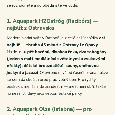
se rozhodnete a do oběda jste ve vodě.
1. Aquapark H2Ostróg (Racibórz) —
nejblíž z Ostravska
Moderní vodní svět v Ratiboři je z celé naší nabídky
asi
nejblíž — zhruba 45 minut z Ostravy i z Opavy
.
Najdete tu
pět bazénů, divokou řeku, dva tobogány
(jeden s multimediálními světelnými a zvukovými
efekty), dětské brouzdaliště, sauny, sněhovou
jeskyni a jacuzzi
. Otevřeno mívá od časného rána, takže
se sem dá skočit i před prací volný den. Pro rychlý
odskok s menšími dětmi ideální — areál není obří, takže
ho nezahltí davy jako velkoměstské parky.
2. Aquapark Olza (Istebna) — pro