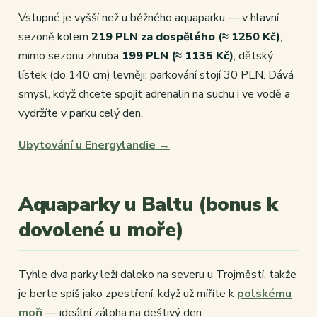
Vstupné je vyšší než u běžného aquaparku — v hlavní
sezoně kolem
219 PLN za dospělého (≈ 1250 Kč)
,
mimo sezonu zhruba
199 PLN (≈ 1135 Kč)
, dětský
lístek (do 140 cm) levněji; parkování stojí 30 PLN. Dává
smysl, když chcete spojit adrenalin na suchu i ve vodě a
vydržíte v parku celý den.
Ubytování u Energylandie →
Aquaparky u Baltu (bonus k
dovolené u moře)
Tyhle dva parky leží daleko na severu u Trojměstí, takže
je berte spíš jako zpestření, když už míříte k
polskému
moři
— ideální záloha na deštivý den.