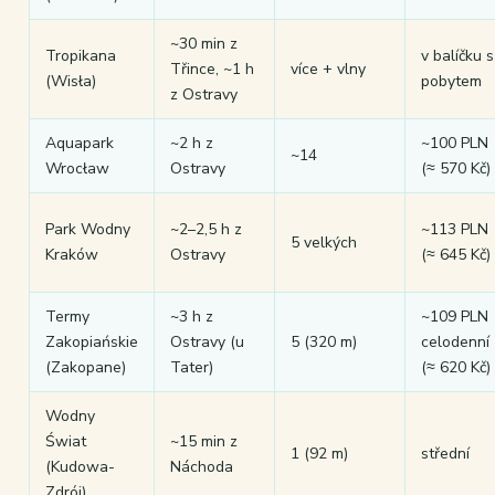
~30 min z
Tropikana
v balíčku s
Třince, ~1 h
více + vlny
(Wisła)
pobytem
z Ostravy
Aquapark
~2 h z
~100 PLN
~14
Wrocław
Ostravy
(≈ 570 Kč)
Park Wodny
~2–2,5 h z
~113 PLN
5 velkých
Kraków
Ostravy
(≈ 645 Kč)
Termy
~3 h z
~109 PLN
Zakopiańskie
Ostravy (u
5 (320 m)
celodenní
(Zakopane)
Tater)
(≈ 620 Kč)
Wodny
Świat
~15 min z
1 (92 m)
střední
(Kudowa-
Náchoda
Zdrój)