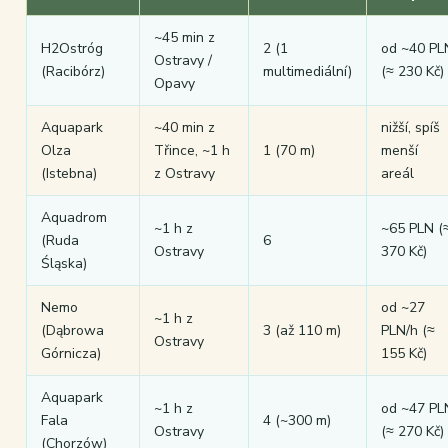
~45 min z
H2Ostróg
2 (1
od ~40 PL
Ostravy /
(Racibórz)
multimediální)
(≈ 230 Kč)
Opavy
Aquapark
~40 min z
nižší, spíš
Olza
Třince, ~1 h
1 (70 m)
menší
(Istebna)
z Ostravy
areál
Aquadrom
~1 h z
~65 PLN (
(Ruda
6
Ostravy
370 Kč)
Śląska)
Nemo
od ~27
~1 h z
(Dąbrowa
3 (až 110 m)
PLN/h (≈
Ostravy
Górnicza)
155 Kč)
Aquapark
~1 h z
od ~47 PL
Fala
4 (~300 m)
Ostravy
(≈ 270 Kč)
(Chorzów)