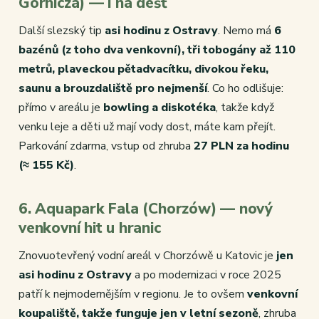
Górnicza) — i na déšť
Další slezský tip
asi hodinu z Ostravy
. Nemo má
6
bazénů (z toho dva venkovní), tři tobogány až 110
metrů, plaveckou pětadvacítku, divokou řeku,
saunu a brouzdaliště pro nejmenší
. Co ho odlišuje:
přímo v areálu je
bowling a diskotéka
, takže když
venku leje a děti už mají vody dost, máte kam přejít.
Parkování zdarma, vstup od zhruba
27 PLN za hodinu
(≈ 155 Kč)
.
6. Aquapark Fala (Chorzów) — nový
venkovní hit u hranic
Znovuotevřený vodní areál v Chorzówě u Katovic je
jen
asi hodinu z Ostravy
a po modernizaci v roce 2025
patří k nejmodernějším v regionu. Je to ovšem
venkovní
koupaliště, takže funguje jen v letní sezoně
, zhruba