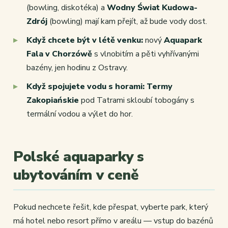
(bowling, diskotéka) a
Wodny Świat Kudowa-
Zdrój
(bowling) mají kam přejít, až bude vody dost.
Když chcete být v létě venku:
nový
Aquapark
Fala v Chorzówě
s vlnobitím a pěti vyhřívanými
bazény, jen hodinu z Ostravy.
Když spojujete vodu s horami:
Termy
Zakopiańskie
pod Tatrami skloubí tobogány s
termální vodou a výlet do hor.
Polské aquaparky s
ubytováním v ceně
Pokud nechcete řešit, kde přespat, vyberte park, který
má hotel nebo resort přímo v areálu — vstup do bazénů