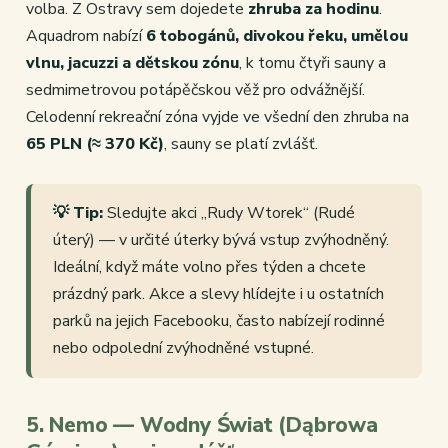
volba. Z Ostravy sem dojedete
zhruba za hodinu
.
Aquadrom nabízí
6 tobogánů, divokou řeku, umělou
vlnu, jacuzzi a dětskou zónu
, k tomu čtyři sauny a
sedmimetrovou potápěčskou věž pro odvážnější.
Celodenní rekreační zóna vyjde ve všední den zhruba na
65 PLN (≈ 370 Kč)
, sauny se platí zvlášť.
💡 Tip:
Sledujte akci „Rudy Wtorek“ (Rudé
úterý) — v určité úterky bývá vstup zvýhodněný.
Ideální, když máte volno přes týden a chcete
prázdný park. Akce a slevy hlídejte i u ostatních
parků na jejich Facebooku, často nabízejí rodinné
nebo odpolední zvýhodněné vstupné.
5. Nemo — Wodny Świat (Dąbrowa