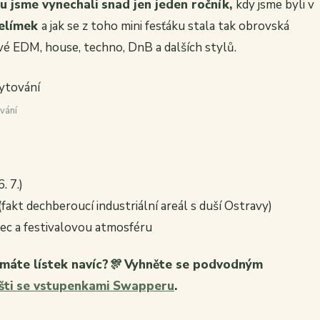
u jsme vynechali snad jen jeden ročník,
kdy jsme byli v
kelímek
a jak se z toho mini fesťáku stala tak obrovská
ové EDM, house, techno, DnB a dalších stylů.
vání
. 7.)
fakt dechberoucí industriální areál s duší Ostravy)
nec a festivalovou atmosféru
máte lístek navíc?
🎊
Vyhněte se podvodným
žišti se vstupenkami Swapperu
.