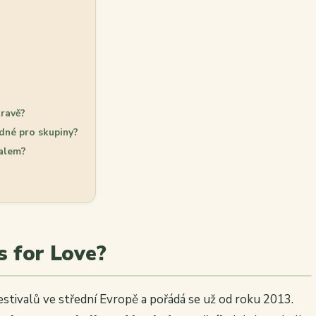
travě?
odné pro skupiny?
valem?
s for Love?
festivalů ve střední Evropě a pořádá se už od roku 2013.