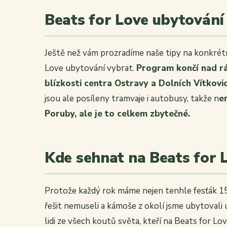
Beats for Love ubytování
Ještě než vám prozradíme naše tipy na konkrétn
Love ubytování vybrat.
Program končí nad r
blízkosti centra Ostravy a Dolních Vítkovi
jsou ale posíleny tramvaje i autobusy, takže n
e
Poruby, ale je to celkem zbytečné.
Kde sehnat na Beats for L
Protože každý rok máme nejen tenhle fesťák 15
řešit nemuseli a kámoše z okolí jsme ubytovali u
lidi ze všech koutů světa, kteří na Beats for Lo