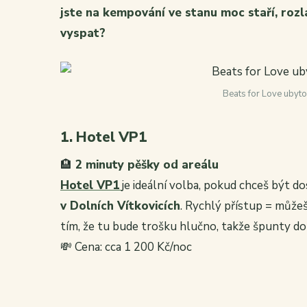
jste na kempování ve stanu moc staří, roz
vyspat?
Beats for Love ubyto
1. Hotel VP1
🏨
2 minuty pěšky od areálu
Hotel VP1
je ideální volba, pokud chceš být do
v Dolních Vítkovicích
. Rychlý přístup = můžeš 
tím, že tu bude trošku hlučno, takže špunty do 
💸 Cena: cca 1 200 Kč/noc