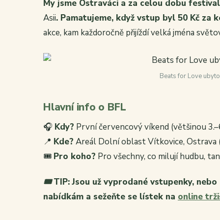
My jsme Ostraváci a za celou dobu festival
Asii
. Pamatujeme, když vstup byl 50 Kč za 
akce, kam každoročně přijíždí velká jména svět
Beats for Love ubyto
Hlavní info o BFL
🎧
Kdy?
První červencový víkend (většinou 3.–6
📍
Kde?
Areál Dolní oblast Vítkovice, Ostrava (
🎟️
Pro koho?
Pro všechny, co milují hudbu, ta
🎟️
TIP: Jsou už vyprodané vstupenky, nebo 
nabídkám a sežeňte se lístek na
online tr