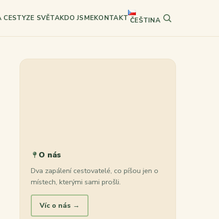
A CESTY
ZE SVĚTA
KDO JSME
KONTAKT
ČEŠTINA
Hledat
O nás
Dva zapálení cestovatelé, co píšou jen o
místech, kterými sami prošli.
Víc o nás →