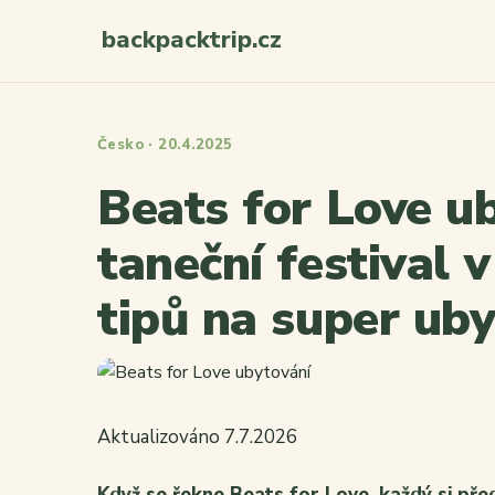
backpacktrip.cz
Česko · 20.4.2025
Beats for Love ub
taneční festival 
tipů na super ub
Aktualizováno 7.7.2026
Když se řekne Beats for Love, každý si pře