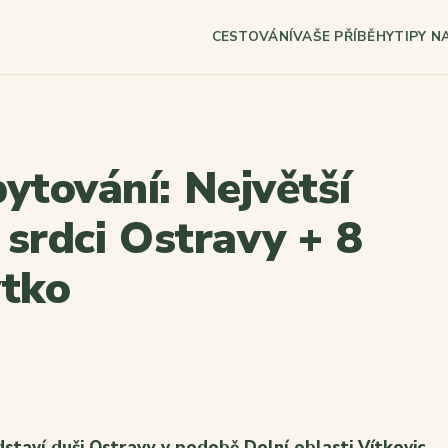
CESTOVÁNÍ
VAŠE PŘÍBĚHY
TIPY N
ytování: Největší
v srdci Ostravy + 8
ytko
dstaví duši Ostravy v podobě Dolní oblasti Vítkovic,