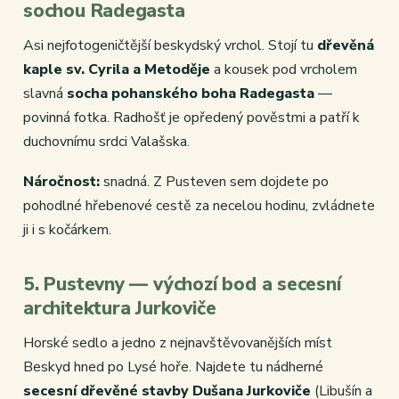
sochou Radegasta
Asi nejfotogeničtější beskydský vrchol. Stojí tu
dřevěná
kaple sv. Cyrila a Metoděje
a kousek pod vrcholem
slavná
socha pohanského boha Radegasta
—
povinná fotka. Radhošť je opředený pověstmi a patří k
duchovnímu srdci Valašska.
Náročnost:
snadná. Z Pusteven sem dojdete po
pohodlné hřebenové cestě za necelou hodinu, zvládnete
ji i s kočárkem.
5. Pustevny — výchozí bod a secesní
architektura Jurkoviče
Horské sedlo a jedno z nejnavštěvovanějších míst
Beskyd hned po Lysé hoře. Najdete tu nádherné
secesní dřevěné stavby Dušana Jurkoviče
(Libušín a