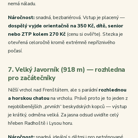
nemá náladu.
Náročnost:
snadná, bezbariérová. Vstup je placený —
dospělý vyjde orientačně na 350 Kč, dítě, senior
nebo ZTP kolem 270 Kč
(cenu si ověřte). Stezka je
otevřená celoročně kromě extrémně nepříznivého
počasí.
7. Velký Javorník (918 m) — rozhledna
pro začátečníky
Nižší vrchol nad Frenštátem, ale s parádní
rozhlednou
a horskou chatou
na vrcholu. Právě proto je to jeden z
nejoblíbenějších „prvních“ beskydských kopců — výstup
je krátký, odměna velká. Za jasna odsud uvidíte celý
hřeben Radhoště i Lysou horu.
Náročnost:
snadná, ideální s dětmi i pro netrénované.