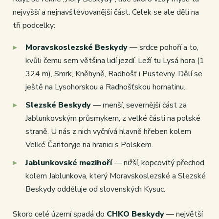
nejvyšší a nejnavštěvovanější část. Celek se ale dělí na
tři podcelky:
Moravskoslezské Beskydy
— srdce pohoří a to,
kvůli čemu sem většina lidí jezdí. Leží tu Lysá hora (1
324 m), Smrk, Kněhyně, Radhošť i Pustevny. Dělí se
ještě na Lysohorskou a Radhošťskou hornatinu.
Slezské Beskydy
— menší, severnější část za
Jablunkovským průsmykem, z velké části na polské
straně. U nás z nich vyčnívá hlavně hřeben kolem
Velké Čantoryje na hranici s Polskem.
Jablunkovské mezihoří
— nižší, kopcovitý přechod
kolem Jablunkova, který Moravskoslezské a Slezské
Beskydy odděluje od slovenských Kysuc.
Skoro celé území spadá do
CHKO Beskydy
— největší