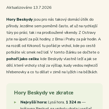
Aktualizováno 13.7.2026
Hory Beskydy
jsou pro nás takový domácí útěk do
přírody. Jezdíme sem poměrně často, ať už na rychlejší
túry po práci, tak i na prodloužené víkendy. Z Ostravy
jste na úpatí za půl hodiny, z Brna i Prahy za pár hodin. A
na rozdíl od Krkonoš tu pořád je vrchol, kde po cestě
potkáte víc srnek než lidí. V tomto článku se dočtete o
pohoří jako celku
: kde Beskydy vlastně leží a jak se
dělí, které vrcholy stojí za výšlap, kudy vedou nejhezčí
hřebenovky a co tu dělat v zimě na lyžích i na běžkách.
Hory Beskydy ve zkratce
Nejvyšší hora:
Lysá hora,
1 324 m
—
královna Beskyd, na vrcholu chata i vysílač.