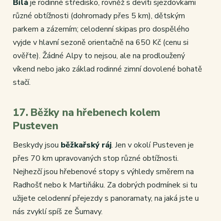
Bílá
je rodinné středisko, rovněž s devíti sjezdovkami
různé obtížnosti (dohromady přes 5 km), dětským
parkem a zázemím; celodenní skipas pro dospělého
vyjde v hlavní sezoně orientačně na 650 Kč (cenu si
ověřte). Žádné Alpy to nejsou, ale na prodloužený
víkend nebo jako základ rodinné zimní dovolené bohatě
stačí.
17. Běžky na hřebenech kolem
Pusteven
Beskydy jsou
běžkařský ráj
. Jen v okolí Pusteven je
přes 70 km upravovaných stop různé obtížnosti.
Nejhezčí jsou hřebenové stopy s výhledy směrem na
Radhošť nebo k Martiňáku. Za dobrých podmínek si tu
užijete celodenní přejezdy s panoramaty, na jaká jste u
nás zvyklí spíš ze Šumavy.