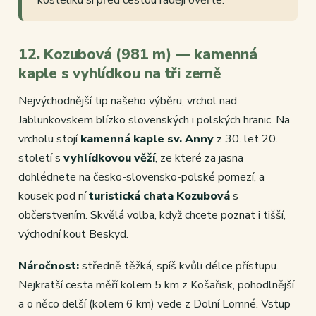
kostelíku si před cestou raději ověřte.
12. Kozubová (981 m) — kamenná
kaple s vyhlídkou na tři země
Nejvýchodnější tip našeho výběru, vrchol nad
Jablunkovskem blízko slovenských i polských hranic. Na
vrcholu stojí
kamenná kaple sv. Anny
z 30. let 20.
století s
vyhlídkovou věží
, ze které za jasna
dohlédnete na česko-slovensko-polské pomezí, a
kousek pod ní
turistická chata Kozubová
s
občerstvením. Skvělá volba, když chcete poznat i tišší,
východní kout Beskyd.
Náročnost:
středně těžká, spíš kvůli délce přístupu.
Nejkratší cesta měří kolem 5 km z Košařisk, pohodlnější
a o něco delší (kolem 6 km) vede z Dolní Lomné. Vstup