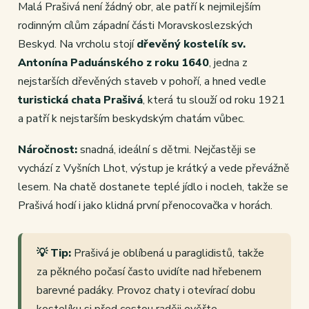
Malá Prašivá není žádný obr, ale patří k nejmilejším
rodinným cílům západní části Moravskoslezských
Beskyd. Na vrcholu stojí
dřevěný kostelík sv.
Antonína Paduánského z roku 1640
, jedna z
nejstarších dřevěných staveb v pohoří, a hned vedle
turistická chata Prašivá
, která tu slouží od roku 1921
a patří k nejstarším beskydským chatám vůbec.
Náročnost:
snadná, ideální s dětmi. Nejčastěji se
vychází z Vyšních Lhot, výstup je krátký a vede převážně
lesem. Na chatě dostanete teplé jídlo i nocleh, takže se
Prašivá hodí i jako klidná první přenocovačka v horách.
💡 Tip:
Prašivá je oblíbená u paraglidistů, takže
za pěkného počasí často uvidíte nad hřebenem
barevné padáky. Provoz chaty i otevírací dobu