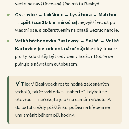
vedle nejnavštěvovanějšího místa Beskyd.
Ostravice → Lukšinec → Lysá hora → Malchor
→ zpět (cca 16 km, náročná):
nejvyšší vrchol po
vlastní ose, s občerstvením na chatě Bezruč nahoře.
Velká hřebenovka Pustevny → Soláň → Velké
Karlovice (celodenní, náročná):
klasický traverz
pro ty, kdo chtějí být celý den v horách. Dobře se
plánuje s návratem autobusem.
💡 Tip:
V Beskydech roste hodně zalesněných
vrcholů, takže výhledy si „naberte“, kdykoli se
otevřou — nečekejte je až na samém vrcholu. A
do batohu vždy pláštěnku: počasí na hřebeni se
umí změnit během půl hodiny.