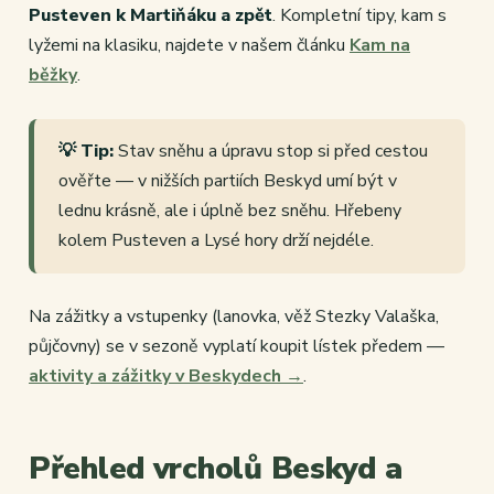
Pusteven k Martiňáku a zpět
. Kompletní tipy, kam s
lyžemi na klasiku, najdete v našem článku
Kam na
běžky
.
💡 Tip:
Stav sněhu a úpravu stop si před cestou
ověřte — v nižších partiích Beskyd umí být v
lednu krásně, ale i úplně bez sněhu. Hřebeny
kolem Pusteven a Lysé hory drží nejdéle.
Na zážitky a vstupenky (lanovka, věž Stezky Valaška,
půjčovny) se v sezoně vyplatí koupit lístek předem —
aktivity a zážitky v Beskydech →
.
Přehled vrcholů Beskyd a