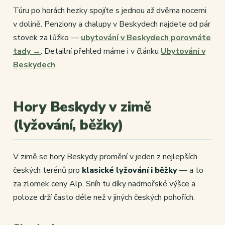
Túru po horách hezky spojíte s jednou až dvěma nocemi
v dolině. Penziony a chalupy v Beskydech najdete od pár
stovek za lůžko —
ubytování v Beskydech porovnáte
tady →
. Detailní přehled máme i v článku
Ubytování v
Beskydech
.
Hory Beskydy v zimě
(lyžování, běžky)
V zimě se hory Beskydy promění v jeden z nejlepších
českých terénů pro
klasické lyžování i běžky
— a to
za zlomek ceny Alp. Sníh tu díky nadmořské výšce a
poloze drží často déle než v jiných českých pohořích.