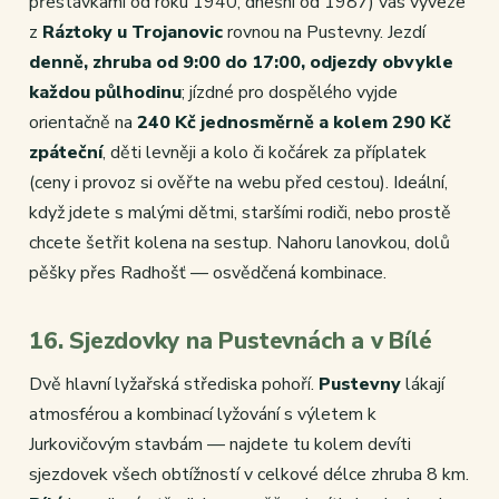
přestávkami od roku 1940, dnešní od 1987) vás vyveze
z
Ráztoky u Trojanovic
rovnou na Pustevny. Jezdí
denně, zhruba od 9:00 do 17:00, odjezdy obvykle
každou půlhodinu
; jízdné pro dospělého vyjde
orientačně na
240 Kč jednosměrně a kolem 290 Kč
zpáteční
, děti levněji a kolo či kočárek za příplatek
(ceny i provoz si ověřte na webu před cestou). Ideální,
když jdete s malými dětmi, staršími rodiči, nebo prostě
chcete šetřit kolena na sestup. Nahoru lanovkou, dolů
pěšky přes Radhošť — osvědčená kombinace.
16. Sjezdovky na Pustevnách a v Bílé
Dvě hlavní lyžařská střediska pohoří.
Pustevny
lákají
atmosférou a kombinací lyžování s výletem k
Jurkovičovým stavbám — najdete tu kolem devíti
sjezdovek všech obtížností v celkové délce zhruba 8 km.