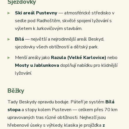
Sjezdovky
Ski areál Pustevny
— atmosférické středisko v
sedle pod Radhoštěm, skvělé spojení lyžování s
výletem k Jurkovičovým stavbám.
Bílá
— největší a nejrodinnější areál Beskyd,
sjezdovky všech obtížností a dětský park.
Menší areály jako
Razula (Velké Karlovice)
nebo
Mosty u Jablunkova
doplňují nabídku pro klidnější
lyžování.
Běžky
Tady Beskydy opravdu boduje. Páteří je systém
Bílá
stopa
a stopy kolem Pusteven — celkem přes 70 km
upravovaných tras různé obtížnosti. Nejhezčí jsou
hřebenové úseky s výhledy, klasika je projížďka
z