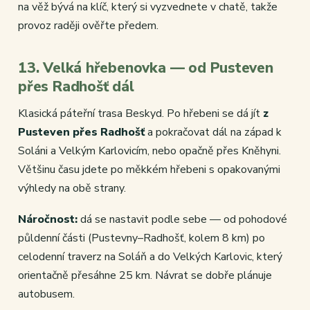
na věž bývá na klíč, který si vyzvednete v chatě, takže
provoz raději ověřte předem.
13. Velká hřebenovka — od Pusteven
přes Radhošť dál
Klasická páteřní trasa Beskyd. Po hřebeni se dá jít
z
Pusteven přes Radhošť
a pokračovat dál na západ k
Soláni a Velkým Karlovicím, nebo opačně přes Kněhyni.
Většinu času jdete po měkkém hřebeni s opakovanými
výhledy na obě strany.
Náročnost:
dá se nastavit podle sebe — od pohodové
půldenní části (Pustevny–Radhošť, kolem 8 km) po
celodenní traverz na Soláň a do Velkých Karlovic, který
orientačně přesáhne 25 km. Návrat se dobře plánuje
autobusem.