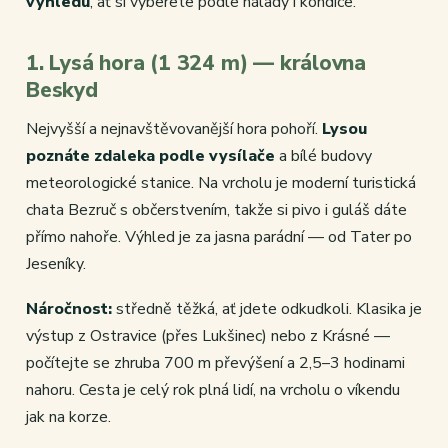
výhledu
, ať si vyberete podle nálady i kondice.
1. Lysá hora (1 324 m) — královna
Beskyd
Nejvyšší a nejnavštěvovanější hora pohoří.
Lysou
poznáte zdaleka podle vysílače
a bílé budovy
meteorologické stanice. Na vrcholu je moderní turistická
chata Bezruč s občerstvením, takže si pivo i guláš dáte
přímo nahoře. Výhled je za jasna parádní — od Tater po
Jeseníky.
Náročnost:
středně těžká, ať jdete odkudkoli. Klasika je
výstup z Ostravice (přes Lukšinec) nebo z Krásné —
počítejte se zhruba 700 m převýšení a 2,5–3 hodinami
nahoru. Cesta je celý rok plná lidí, na vrcholu o víkendu
jak na korze.