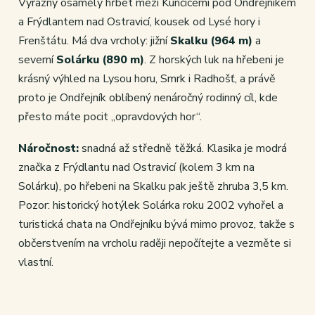
Výrazný osamělý hřbet mezi Kunčicemi pod Ondřejníkem
a Frýdlantem nad Ostravicí, kousek od Lysé hory i
Frenštátu. Má dva vrcholy: jižní
Skalku (964 m)
a
severní
Solárku (890 m)
. Z horských luk na hřebeni je
krásný výhled na Lysou horu, Smrk i Radhošť, a právě
proto je Ondřejník oblíbený nenáročný rodinný cíl, kde
přesto máte pocit „opravdových hor“.
Náročnost:
snadná až středně těžká. Klasika je modrá
značka z Frýdlantu nad Ostravicí (kolem 3 km na
Solárku), po hřebeni na Skalku pak ještě zhruba 3,5 km.
Pozor: historický hotýlek Solárka roku 2002 vyhořel a
turistická chata na Ondřejníku bývá mimo provoz, takže s
občerstvením na vrcholu raději nepočítejte a vezměte si
vlastní.