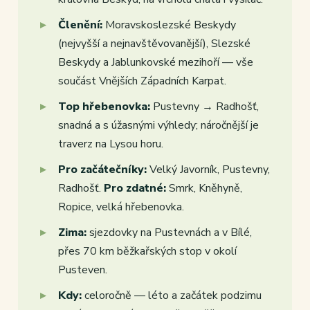
Členění:
Moravskoslezské Beskydy
(nejvyšší a nejnavštěvovanější), Slezské
Beskydy a Jablunkovské mezihoří — vše
součást Vnějších Západních Karpat.
Top hřebenovka:
Pustevny → Radhošť,
snadná a s úžasnými výhledy; náročnější je
traverz na Lysou horu.
Pro začátečníky:
Velký Javorník, Pustevny,
Radhošť.
Pro zdatné:
Smrk, Kněhyně,
Ropice, velká hřebenovka.
Zima:
sjezdovky na Pustevnách a v Bílé,
přes 70 km běžkařských stop v okolí
Pusteven.
Kdy:
celoročně — léto a začátek podzimu