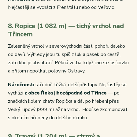
Nejčastěji se vychází z Frenštátu nebo od Veřovic.
8. Ropice (1 082 m) — tichý vrchol nad
Třincem
Zalesněný vrchol v severovýchodní části pohoří, daleko
od davů. Výhledy jsou tu spíš z luk a pasek po cestě,
zato klid je absolutní. Pěkná volba, když chcete tisícovku
a přitom nepotkat poloviny Ostravy.
Náročnost:
středně těžká, delší přístupy. Nejčastěji se
vychází
z obce Řeka jihozápadně od Třince
— po
značkách kolem chaty Ropička a dál po hřebeni přes
Velký Lipový (999 m) až na vrchol. Hodí se zkombinovat
s okolními hřebeny do delšího okruhu.
9. Travný (1 204 m) — strmý a