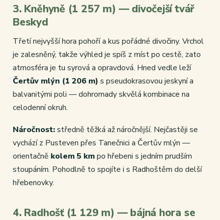
3. Kněhyně (1 257 m) — divočejší tvář
Beskyd
Třetí nejvyšší hora pohoří a kus pořádné divočiny. Vrchol
je zalesněný, takže výhled je spíš z míst po cestě, zato
atmosféra je tu syrová a opravdová. Hned vedle leží
Čertův mlýn (1 206 m)
s pseudokrasovou jeskyní a
balvanitými poli — dohromady skvělá kombinace na
celodenní okruh.
Náročnost:
středně těžká až náročnější. Nejčastěji se
vychází z Pusteven přes Tanečnici a Čertův mlýn —
orientačně
kolem 5 km
po hřebeni s jedním prudším
stoupáním. Pohodlně to spojíte i s Radhoštěm do delší
hřebenovky.
4. Radhošť (1 129 m) — bájná hora se