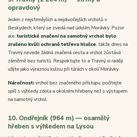
opravdový
Jeden z nejstrmějších a nejdivočejších vrcholů v
Beskydech, který se zvedá nad údolím Morávky. Pozor
ale:
turistické značení na samotný vrchol bylo
zrušeno kvůli ochraně tetřeva hlušce
, takže dnes na
Travný nevede žádná značená cesta a vrchol zůstává
záměrně bez turistů. Respektujte to a Travný si raději
užijte jako výraznou kulisu při túrách v okolí Morávky.
Náročnost:
vrchol bez značeného přístupu, počítejte
spíš s výhledy zdola a okolními hřebeny než s výstupem
na samotný vrchol.
10. Ondřejník (964 m) — osamělý
hřeben s výhledem na Lysou