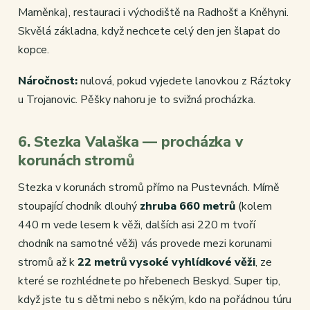
Maměnka), restauraci i východiště na Radhošť a Kněhyni.
Skvělá základna, když nechcete celý den jen šlapat do
kopce.
Náročnost:
nulová, pokud vyjedete lanovkou z Ráztoky
u Trojanovic. Pěšky nahoru je to svižná procházka.
6. Stezka Valaška — procházka v
korunách stromů
Stezka v korunách stromů přímo na Pustevnách. Mírně
stoupající chodník dlouhý
zhruba 660 metrů
(kolem
440 m vede lesem k věži, dalších asi 220 m tvoří
chodník na samotné věži) vás provede mezi korunami
stromů až k
22 metrů vysoké vyhlídkové věži
, ze
které se rozhlédnete po hřebenech Beskyd. Super tip,
když jste tu s dětmi nebo s někým, kdo na pořádnou túru