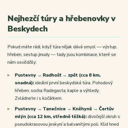
Nejhezčí túry a hřebenovky v
Beskydech
Pokud máte rádi, když túra nějak dává smysl — výstup,
hřeben, sestup jinudy — tady jsou kombinace, které se
nám osvědčily:
Pustevny → Radhošť → zpět (cca 8 km,
snadná):
ideální první beskydská túra. Pohodový
hřeben, socha Radegasta, kaple a výhledy.
Zvládnete i s kočárkem.
Pustevny → Tanečnice → Kněhyně → Čertův
mlýn (cca 12 km, středně těžká):
divočejší okruh s
pseudokrasovou jeskyní a balvanitými poli. Klid hned