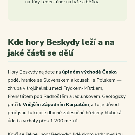
na túry, leden–únor na lyže a běžky.
Kde hory Beskydy leží a na
jaké části se dělí
Hory Beskydy najdete na
úplném východě Česka
,
podél hranice se Slovenskem a kousek i s Polskem —
zhruba v trojúhelníku mezi Frýdkem-Místkem,
Frenštátem pod Radhoštěm a Jablunkovem. Geologicky
patří k
Vnějším Západním Karpatům
, a to je důvod,
proč jsou tu kopce dlouhé zalesněné hřebeny, hluboká
údolí a vrcholy přes 1 200 metrů.
Když se řekne „hory Beskydy“, lidé skoro vždy myslí tu