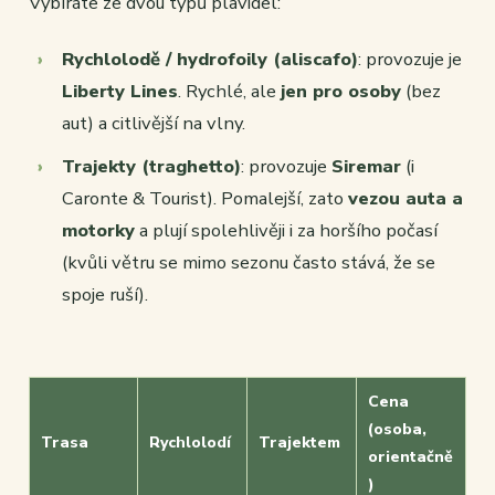
Vybíráte ze dvou typů plavidel:
Rychlolodě / hydrofoily (aliscafo)
: provozuje je
Liberty Lines
. Rychlé, ale
jen pro osoby
(bez
aut) a citlivější na vlny.
Trajekty (traghetto)
: provozuje
Siremar
(i
Caronte & Tourist). Pomalejší, zato
vezou auta a
motorky
a plují spolehlivěji i za horšího počasí
(kvůli větru se mimo sezonu často stává, že se
spoje ruší).
Cena
(osoba,
Trasa
Rychlolodí
Trajektem
orientačně
)