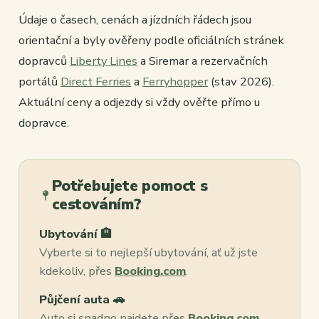
Údaje o časech, cenách a jízdních řádech jsou
orientační a byly ověřeny podle oficiálních stránek
dopravců
Liberty Lines
a Siremar a rezervačních
portálů
Direct Ferries
a
Ferryhopper
(stav 2026).
Aktuální ceny a odjezdy si vždy ověřte přímo u
dopravce.
Potřebujete pomoct s
cestováním?
Ubytování 🏨
Vyberte si to nejlepší ubytování, ať už jste
kdekoliv, přes
Booking.com
.
Půjčení auta 🚗
Auto si snadno najdete přes
Booking.com
,