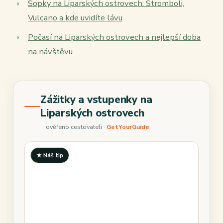
Sopky na Liparských ostrovech: Stromboli,
Vulcano a kde uvidíte lávu
Počasí na Liparských ostrovech a nejlepší doba
na návštěvu
Zážitky a vstupenky na
Liparských ostrovech
ověřeno cestovateli ·
GetYourGuide
★ Náš tip