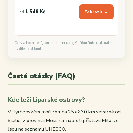
1 548 Kč
Zobrazit →
od
Ceny a hodnocení jsou orientační (zdroj GetYourGuide), aktuální
uvidíte po kliknutí.
Časté otázky (FAQ)
Kde leží Liparské ostrovy?
V Tyrhénském moři zhruba 25 až 30 km severně od
Sicílie, v provincii Messina, naproti přístavu Milazzo.
Jsou na seznamu UNESCO.