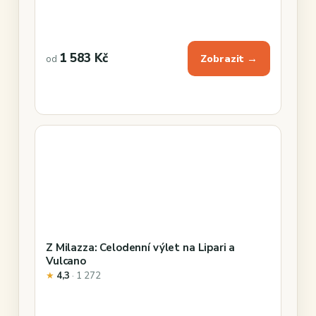
1 583 Kč
Zobrazit →
od
Z Milazza: Celodenní výlet na Lipari a
Vulcano
★
4,3
· 1 272