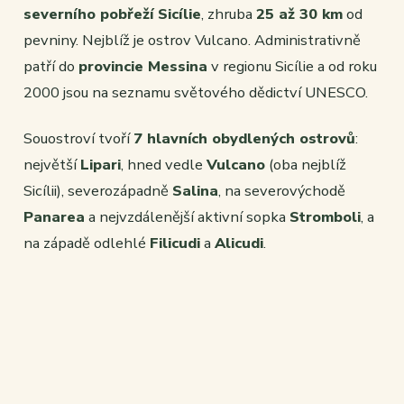
severního pobřeží Sicílie
, zhruba
25 až 30 km
od
pevniny. Nejblíž je ostrov Vulcano. Administrativně
patří do
provincie Messina
v regionu Sicílie a od roku
2000 jsou na seznamu světového dědictví UNESCO.
Souostroví tvoří
7 hlavních obydlených ostrovů
:
největší
Lipari
, hned vedle
Vulcano
(oba nejblíž
Sicílii), severozápadně
Salina
, na severovýchodě
Panarea
a nejvzdálenější aktivní sopka
Stromboli
, a
na západě odlehlé
Filicudi
a
Alicudi
.