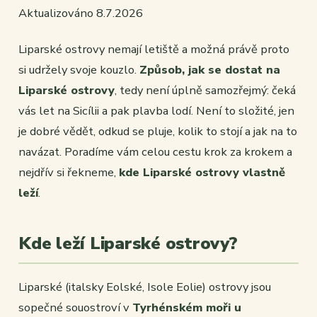
Aktualizováno 8.7.2026
Liparské ostrovy nemají letiště a možná právě proto
si udržely svoje kouzlo.
Způsob, jak se dostat na
Liparské ostrovy
, tedy není úplně samozřejmý: čeká
vás let na Sicílii a pak plavba lodí. Není to složité, jen
je dobré vědět, odkud se pluje, kolik to stojí a jak na to
navázat. Poradíme vám celou cestu krok za krokem a
nejdřív si řekneme,
kde Liparské ostrovy vlastně
leží
.
Kde leží Liparské ostrovy?
Liparské (italsky Eolské,
Isole Eolie
) ostrovy jsou
sopečné souostroví v
Tyrhénském moři u