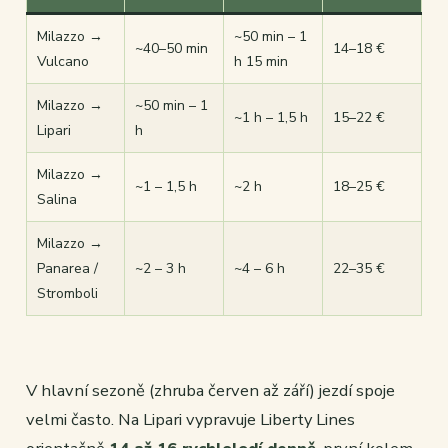
Milazzo →
~50 min – 1
~40–50 min
14–18 €
Vulcano
h 15 min
Milazzo →
~50 min – 1
~1 h – 1,5 h
15–22 €
Lipari
h
Milazzo →
~1 – 1,5 h
~2 h
18–25 €
Salina
Milazzo →
Panarea /
~2 – 3 h
~4 – 6 h
22–35 €
Stromboli
V hlavní sezoně (zhruba červen až září) jezdí spoje
velmi často. Na Lipari vypravuje Liberty Lines