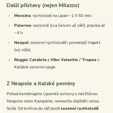
Další přístavy (nejen Milazzo)
Messina
: rychlolodí na Lipari ~1 h 50 min.
Palermo
: sezonně (cca červen až září), plavba až
~4 h.
Neapol
: sezonní rychlolodě i pomalejší trajekt
(viz níže).
Reggio Calabria
a
Vibo Valentia / Tropea
v
Kalábrii: sezonní spoje.
Z Neapole a italské pevniny
Pokud kombinujete Liparské ostrovy s návštěvou
Neapole nebo Kampánie, nemusíte objíždět celou
Sicílii. Od května do září jezdí
sezonní rychlolodě