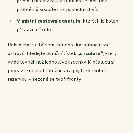
přímo u mola v Milazzu. Mimo sezonu bez
problémů koupíte i na poslední chvíli.
V místní cestovní agentuře
, kterých je kolem
přístavu několik.
Pokud chcete během jednoho dne stihnout víc
ostrovů, hledejte okružní lístek
„circolare“
, který
vyjde levněji než jednotlivé jízdenky. K nástupu si
připravte doklad totožnosti a přijďte k molu s
rezervou, v sezoně se tvoří fronty.