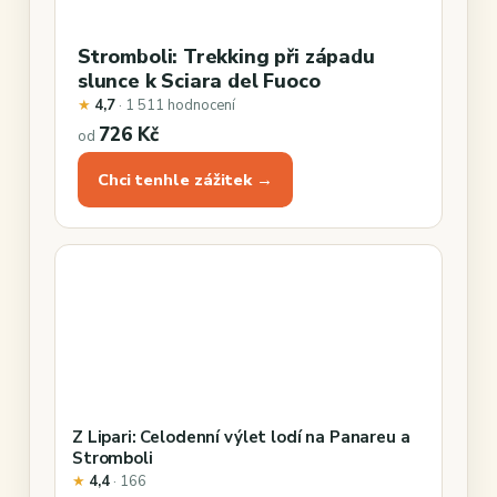
Stromboli: Trekking při západu
slunce k Sciara del Fuoco
★
4,7
· 1 511 hodnocení
726 Kč
od
Chci tenhle zážitek →
Z Lipari: Celodenní výlet lodí na Panareu a
Stromboli
★
4,4
· 166