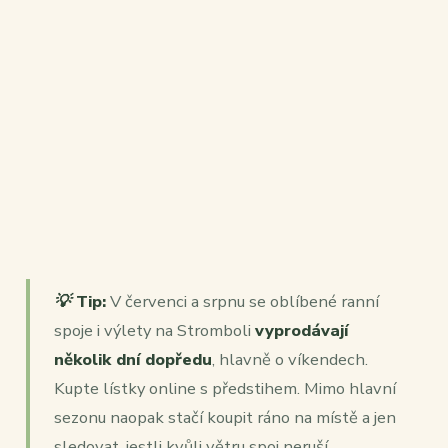
💡 Tip:
V červenci a srpnu se oblíbené ranní
spoje i výlety na Stromboli
vyprodávají
několik dní dopředu
, hlavně o víkendech.
Kupte lístky online s předstihem. Mimo hlavní
sezonu naopak stačí koupit ráno na místě a jen
sledovat, jestli kvůli větru spoj neruší.