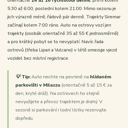
orientačně
14 až 16 rychlolodí denně
, první kolem
5:30 až 6:00, poslední kolem 21:00. Mimo sezonu je
jich výrazně méně, řádově pár denně. Trajekty Siremar
začínají kolem 7:00 ráno. Auto na ostrovy vozí jen
trajekty (osobák orientačně 35 až 55 € jednosměrně)
a pro krátký pobyt se to nevyplatí. Navíc řada
ostrovů (třeba Lipari a Vulcano) v létě omezuje vjezd
vozidel bez místní registrace.
💡 Tip:
Auto nechte na pevnině na
hlídaném
parkovišti v Milazzu
(orientačně 5 až 15 € za
den, kryté dráž). Na ostrovech ho stejně
nevyužijete a převoz trajektem je drahý. V
sezoně si parkování i lodní lístky rezervujte
dopředu.