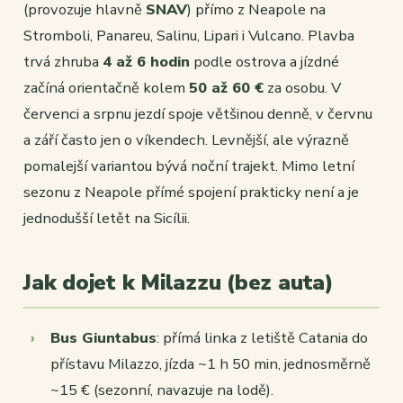
(provozuje hlavně
SNAV
) přímo z Neapole na
Stromboli, Panareu, Salinu, Lipari i Vulcano. Plavba
trvá zhruba
4 až 6 hodin
podle ostrova a jízdné
začíná orientačně kolem
50 až 60 €
za osobu. V
červenci a srpnu jezdí spoje většinou denně, v červnu
a září často jen o víkendech. Levnější, ale výrazně
pomalejší variantou bývá noční trajekt. Mimo letní
sezonu z Neapole přímé spojení prakticky není a je
jednodušší letět na Sicílii.
Jak dojet k Milazzu (bez auta)
Bus Giuntabus
: přímá linka z letiště Catania do
přístavu Milazzo, jízda ~1 h 50 min, jednosměrně
~15 € (sezonní, navazuje na lodě).