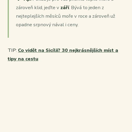
zároveň klid, jeďte v
září
. Bývá to jeden z
nejteplejších měsíců moře v roce a zároveň už
opadne srpnový nával i ceny.
TIP:
Co vidět na Sicílii? 30 nejkrásnějších míst a
tipy na cestu