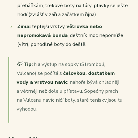
přeháňkám, trekové boty na túry; plavky se ještě
hodí (zvlášť v září a začátkem října).
Zima:
teplejší vrstvy,
větrovka nebo
nepromokavá bunda
, deštník moc nepomůže
(vítr), pohodlné boty do deště.
💡 Tip:
Na výstup na sopky (Stromboli,
Vulcano) se počítá s
čelovkou, dostatkem
vody a vrstvou navíc
, nahoře bývá chladněji
a větrněji než dole u přístavu. Sopečný prach
na Vulcanu navíc ničí boty, staré tenisky jsou tu
výhodou.