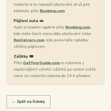
Vyberte si to nejlepší ubytování, ať už jste
kdekoliv, přes
Booking.com
.
Půjčení auta 🚗
Auto si snadno najdete přes
Booking.com
,
kde máte často slevu díky ubytování, nebo
Rentalcars.com
, kde porovnáte nabídky
většiny půjčoven.
Zážitky 🎟️
Přes
GetYourGuide.com
si vyberete z
nejrůznějších výletů i zážitků po celém světě,
navíc se zrušením zdarma do 24 h předem.
← Zpět na články