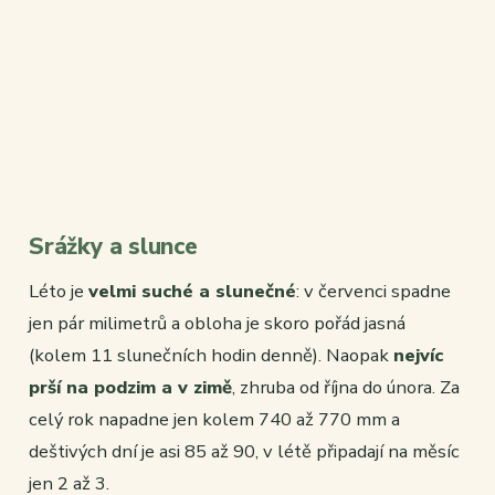
Srážky a slunce
Léto je
velmi suché a slunečné
: v červenci spadne
jen pár milimetrů a obloha je skoro pořád jasná
(kolem 11 slunečních hodin denně). Naopak
nejvíc
prší na podzim a v zimě
, zhruba od října do února. Za
celý rok napadne jen kolem 740 až 770 mm a
deštivých dní je asi 85 až 90, v létě připadají na měsíc
jen 2 až 3.