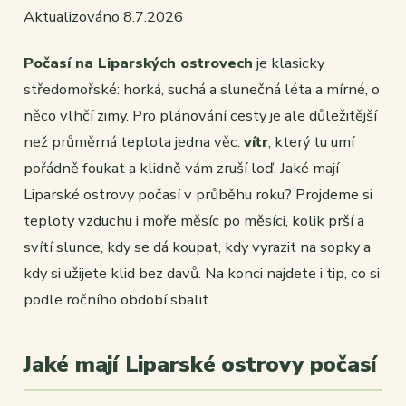
Aktualizováno 8.7.2026
Počasí na Liparských ostrovech
je klasicky
středomořské: horká, suchá a slunečná léta a mírné, o
něco vlhčí zimy. Pro plánování cesty je ale důležitější
než průměrná teplota jedna věc:
vítr
, který tu umí
pořádně foukat a klidně vám zruší loď. Jaké mají
Liparské ostrovy počasí v průběhu roku? Projdeme si
teploty vzduchu i moře měsíc po měsíci, kolik prší a
svítí slunce, kdy se dá koupat, kdy vyrazit na sopky a
kdy si užijete klid bez davů. Na konci najdete i tip, co si
podle ročního období sbalit.
Jaké mají Liparské ostrovy počasí