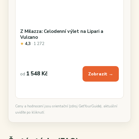
Z Milazza: Celodenní výlet na Lipari a
Vulcano
★
4,3
· 1 272
1 548 Kč
Zobrazit →
od
Ceny a hodnocení jsou orientační (zdroj GetYourGuide), aktuální
uvidíte po kliknutí.