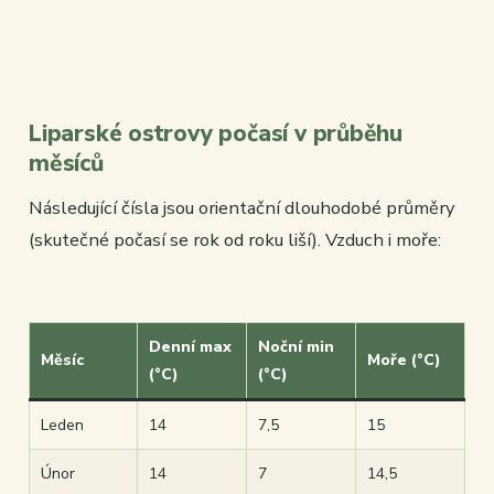
Liparské ostrovy počasí v průběhu
měsíců
Následující čísla jsou orientační dlouhodobé průměry
(skutečné počasí se rok od roku liší). Vzduch i moře:
Denní max
Noční min
Měsíc
Moře (°C)
(°C)
(°C)
Leden
14
7,5
15
Únor
14
7
14,5