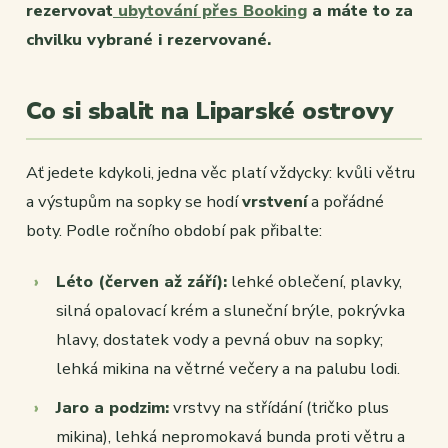
rezervovat
ubytování přes Booking
a máte to za
chvilku vybrané i rezervované.
Co si sbalit na Liparské ostrovy
Ať jedete kdykoli, jedna věc platí vždycky: kvůli větru
a výstupům na sopky se hodí
vrstvení
a pořádné
boty. Podle ročního období pak přibalte:
Léto (červen až září):
lehké oblečení, plavky,
silná opalovací krém a sluneční brýle, pokrývka
hlavy, dostatek vody a pevná obuv na sopky;
lehká mikina na větrné večery a na palubu lodi.
Jaro a podzim:
vrstvy na střídání (tričko plus
mikina), lehká nepromokavá bunda proti větru a