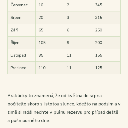
Červenec
10
2
345
Srpen
20
3
315
Září
65
6
250
Říjen
105
9
200
Listopad
95
11
155
Prosinec
110
11
125
Prakticky to znamená, že od května do srpna
počítejte skoro s jistotou slunce, kdežto na podzim a v
zimě si radši nechte v plánu rezervu pro případ deště
a pošmourného dne.