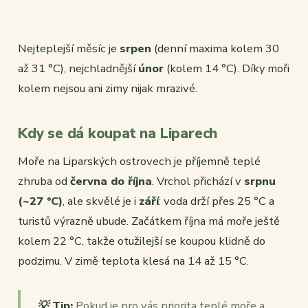
Nejteplejší měsíc je
srpen
(denní maxima kolem 30
až 31 °C), nejchladnější
únor
(kolem 14 °C). Díky moři
kolem nejsou ani zimy nijak mrazivé.
Kdy se dá koupat na Liparech
Moře na Liparských ostrovech je příjemně teplé
zhruba od
června do října
. Vrchol přichází v
srpnu
(~27 °C)
, ale skvělé je i
září
: voda drží přes 25 °C a
turistů výrazně ubude. Začátkem října má moře ještě
kolem 22 °C, takže otužilejší se koupou klidně do
podzimu. V zimě teplota klesá na 14 až 15 °C.
💡 Tip:
Pokud je pro vás priorita teplé moře a