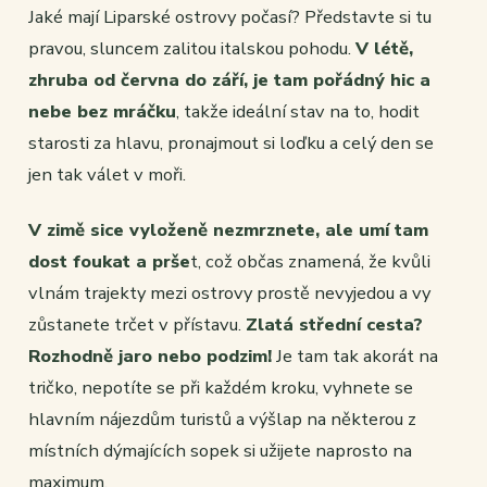
Jaké mají Liparské ostrovy počasí? Představte si tu
pravou, sluncem zalitou italskou pohodu.
V létě,
zhruba od června do září, je tam pořádný hic a
nebe bez mráčku
, takže ideální stav na to, hodit
starosti za hlavu, pronajmout si loďku a celý den se
jen tak válet v moři.
V zimě sice vyloženě nezmrznete, ale umí tam
dost foukat a prše
t, což občas znamená, že kvůli
vlnám trajekty mezi ostrovy prostě nevyjedou a vy
zůstanete trčet v přístavu.
Zlatá střední cesta?
Rozhodně jaro nebo podzim!
Je tam tak akorát na
tričko, nepotíte se při každém kroku, vyhnete se
hlavním nájezdům turistů a výšlap na některou z
místních dýmajících sopek si užijete naprosto na
maximum.