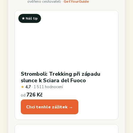
ověřeno cestovateli ·
GetYourGuide
★ Náš tip
Stromboli: Trekking při západu
slunce k Sciara del Fuoco
★
4,7
· 1 511 hodnocení
726 Kč
od
Chci tenhle zážitek →