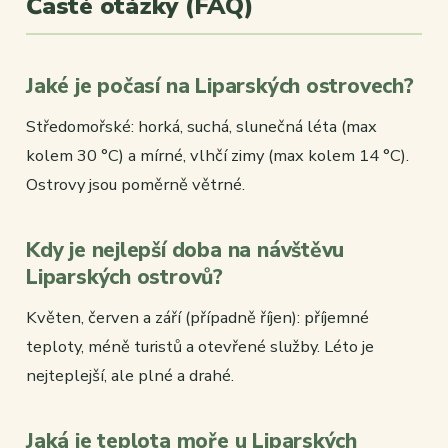
Časté otázky (FAQ)
Jaké je počasí na Liparských ostrovech?
Středomořské: horká, suchá, slunečná léta (max
kolem 30 °C) a mírné, vlhčí zimy (max kolem 14 °C).
Ostrovy jsou poměrně větrné.
Kdy je nejlepší doba na návštěvu
Liparských ostrovů?
Květen, červen a září (případně říjen): příjemné
teploty, méně turistů a otevřené služby. Léto je
nejteplejší, ale plné a drahé.
Jaká je teplota moře u Liparských