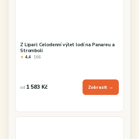
Z Lipari: Celodenní výlet lodí na Panareu a
Stromboli
★
4,4
· 166
1 583 Kč
Zobrazit →
od