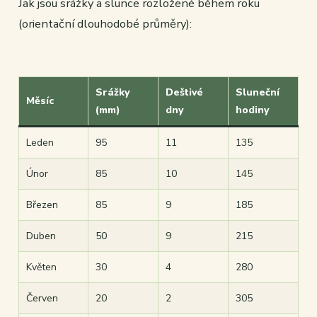
Jak jsou srážky a slunce rozložené během roku
(orientační dlouhodobé průměry):
Srážky
Deštivé
Sluneční
Měsíc
(mm)
dny
hodiny
Leden
95
11
135
Únor
85
10
145
Březen
85
9
185
Duben
50
9
215
Květen
30
4
280
Červen
20
2
305