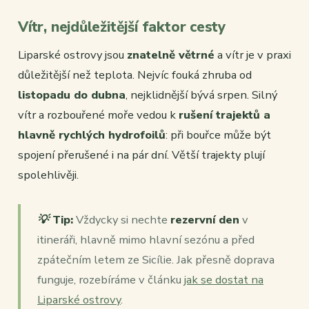
Vítr, nejdůležitější faktor cesty
Liparské ostrovy jsou
znatelně větrné
a vítr je v praxi
důležitější než teplota. Nejvíc fouká zhruba od
listopadu do dubna
, nejklidnější bývá srpen. Silný
vítr a rozbouřené moře vedou k
rušení trajektů a
hlavně rychlých hydrofoilů
: při bouřce může být
spojení přerušené i na pár dní. Větší trajekty plují
spolehlivěji.
💡 Tip:
Vždycky si nechte
rezervní den
v
itineráři, hlavně mimo hlavní sezónu a před
zpátečním letem ze Sicílie. Jak přesně doprava
funguje, rozebíráme v článku
jak se dostat na
Liparské ostrovy
.