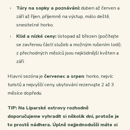
Túry na sopky a poznávání:
duben až červen a
září až říjen, příjemně na výstup, málo deště,
snesitelné horko.
Klid a nízké ceny:
listopad až březen (počítejte
se zavřenou částí služeb a možným rušením lodí);
z přechodných měsíců jsou nejklidnější květen a
září.
Hlavní sezóna je
červenec a srpen
: horko, nejvíc
turistů a nejvyšší ceny, ubytování rezervujte 2 až 3
měsíce dopředu.
TIP: Na Liparské ostrovy rozhodně
doporučujeme vyhradit si několik dní, protože je
to prostě nádhera. Úplně nejjednodušší máte si