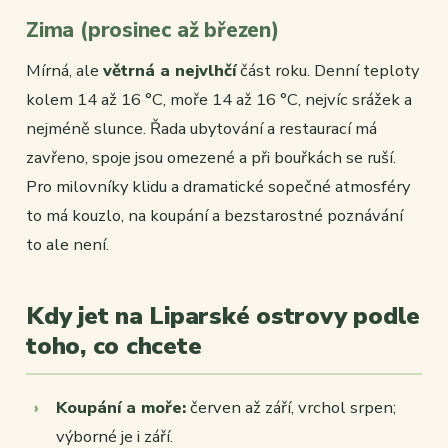
Zima (prosinec až březen)
Mírná, ale
větrná a nejvlhčí
část roku. Denní teploty
kolem 14 až 16 °C, moře 14 až 16 °C, nejvíc srážek a
nejméně slunce. Řada ubytování a restaurací má
zavřeno, spoje jsou omezené a při bouřkách se ruší.
Pro milovníky klidu a dramatické sopečné atmosféry
to má kouzlo, na koupání a bezstarostné poznávání
to ale není.
Kdy jet na Liparské ostrovy podle
toho, co chcete
Koupání a moře:
červen až září, vrchol srpen;
výborné je i září.