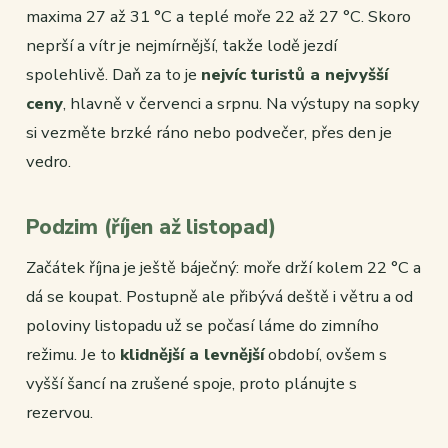
maxima 27 až 31 °C a teplé moře 22 až 27 °C. Skoro
neprší a vítr je nejmírnější, takže lodě jezdí
spolehlivě. Daň za to je
nejvíc turistů a nejvyšší
ceny
, hlavně v červenci a srpnu. Na výstupy na sopky
si vezměte brzké ráno nebo podvečer, přes den je
vedro.
Podzim (říjen až listopad)
Začátek října je ještě báječný: moře drží kolem 22 °C a
dá se koupat. Postupně ale přibývá deště i větru a od
poloviny listopadu už se počasí láme do zimního
režimu. Je to
klidnější a levnější
období, ovšem s
vyšší šancí na zrušené spoje, proto plánujte s
rezervou.