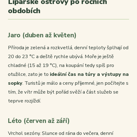
Liparské ostrovy po ročních
obdobích
Jaro (duben až květen)
Příroda je zelená a rozkvetlá, denní teploty šplhají od
20 do 23 °C a deště rychle ubývá. Moře je ještě
chladné (15 až 19 °C), na koupání tedy spíš pro
otužilce, zato je to
ideální čas na túry a výstupy na
sopky
. Turistů je málo a ceny příjemné, jen počítejte s
tím, že vítr může být pořád svěží a část služeb se
teprve rozjíždí.
Léto (červen až září)
Vrchol sezóny. Slunce od rána do večera, denní