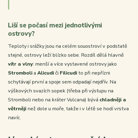
Liší se počasí mezi jednotlivými
ostrovy?
Teploty i srážky jsou na celém souostroví v podstatě
stejné, ostrovy leží blízko sebe. Rozdíl dělá hlavně
vítr a vlny
: menší a více vystavené ostrovy jako
Stromboli
a
Alicudi
či
Filicudi
to při nepřízni
schytávají první a spoje sem odpadají nejdřív. Na
výškových svazích sopek (třeba při výstupu na
Stromboli nebo na kráter Vulcana) bývá
chladněji a
větrněji
než dole u moře, takže i v létě se hodí vrstva
navíc.