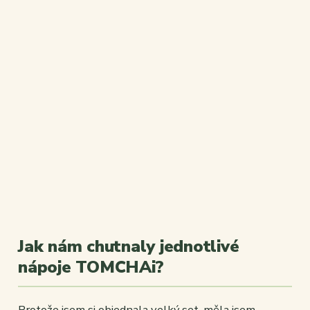
Jak nám chutnaly jednotlivé
nápoje TOMCHAi?
Protože jsem si objednala velký set, měla jsem