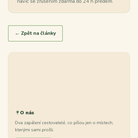
navíc se zrušením zdarma do 24 h předem.
← Zpět na články
O nás
Dva zapálení cestovatelé, co píšou jen o místech,
kterými sami prošli.