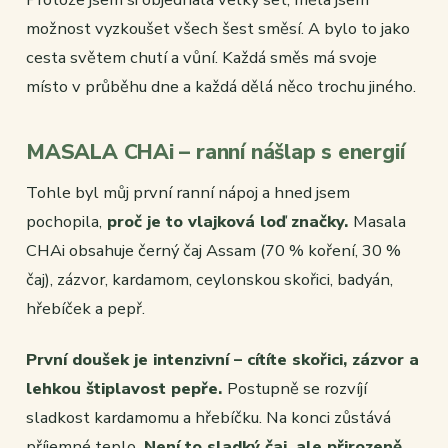
možnost vyzkoušet všech šest směsí. A bylo to jako
cesta světem chutí a vůní. Každá směs má svoje
místo v průběhu dne a každá dělá něco trochu jiného.
MASALA CHAi – ranní nášlap s energií
Tohle byl můj první ranní nápoj a hned jsem
pochopila,
proč je to vlajková loď značky.
Masala
CHAi obsahuje černý čaj Assam (70 % koření, 30 %
čaj), zázvor, kardamom, ceylonskou skořici, badyán,
hřebíček a pepř.
První doušek je intenzivní – cítíte skořici, zázvor a
lehkou štiplavost pepře.
Postupně se rozvíjí
sladkost kardamomu a hřebíčku. Na konci zůstává
příjemné teplo.
Není to sladký čaj, ale přirozeně