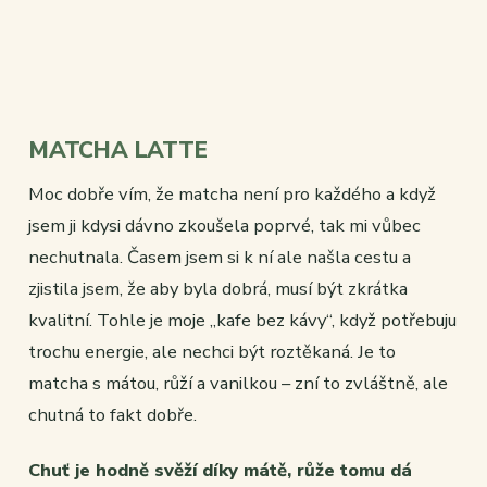
MATCHA LATTE
Moc dobře vím, že matcha není pro každého a když
jsem ji kdysi dávno zkoušela poprvé, tak mi vůbec
nechutnala. Časem jsem si k ní ale našla cestu a
zjistila jsem, že aby byla dobrá, musí být zkrátka
kvalitní. Tohle je moje „kafe bez kávy“, když potřebuju
trochu energie, ale nechci být roztěkaná. Je to
matcha s mátou, růží a vanilkou – zní to zvláštně, ale
chutná to fakt dobře.
Chuť je hodně svěží díky mátě, růže tomu dá