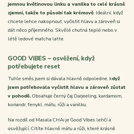
jemnou květinovou linku a vanilka to celé krásně
zjemní, takže to působí tak krémově
. Ideální, když
chcete lehce nakopnout, vyčistit hlavu a zároveň si
dát něco příjemného. Skvělé chutná teplé nebo v
létě ledové matcha latte.
GOOD ViBES – osvěžení, když
potřebujete reset
Tuhle směs jsem si dávala hlavně odpoledne, k
dyž
jsem potřebovala vyčistit hlavu a zároveň zůstat
v pohodě.
Obsahuje černý čaj Darjeeling, kardamom,
koriandr, fenykl, mátu, růži a vanilku.
Na rozdíl od Masala CHAi je Good Vibes lehčí a
osvěžující. Cítíte hlavně mátu a růži, které krásně