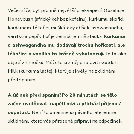
Večerní čaj byl pro mě největší překvapení. Obsahuje
Honeybush (africký keř bez kofeinu), kurkumu, skořici,
kardamom, lékořici, muškátový oříšek, ashwagandhu,
vanilku a pepř.Chuť je zemitá, jemně sladká.
Kurkuma
a ashwagandha mu dodávají trochu hořkosti, ale
lékořice a vanilka to krásně vybalancují.
Je to jako
objetí v hrnečku. Můžete si z něj připravit i Golden
Milk (kurkuma latte), který je skvělý na zklidnění
před spaním.
A účinek před spaním?Po 20 minutách se tělo
začne uvolňovat, napětí mizí a přichází příjemná
ospalost.
Není to omamné uspávadlo, ale jemné
uklidnění, které vás přirozeně připraví na odpočinek.