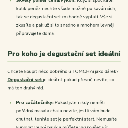
Skvělý poměr cena/výkon:
Když si spočítáte,
kolik peněz nechte všude možně po kavárnách,
tak se degustační set rozhodně vyplatí. Vše si
zkusíte a pak už si to snadno a mnohem levněji
připravujete doma.
Pro koho je degustační set ideální
Chcete koupit něco dobrého u TOMCHAi jako dárek?
Degustační set
je ideální, pokud přesně nevíte, co
má ten druhý rád.
Pro začátečníky:
Pokud jste nikdy neměli
pořádný masala chai a nevíte, jestli vám bude
chutnat, tenhle set je perfektní start. Nemusíte
kupovat velký balík a můžete vyzkoušet víc