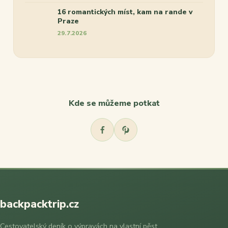
16 romantických míst, kam na rande v
Praze
29.7.2026
Kde se můžeme potkat
backpacktrip.cz
Cestovatelský deník o výpravách na vlastní pěst.