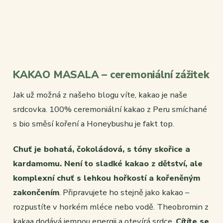
KAKAO MASALA – ceremoniální zážitek
Jak už možná z našeho blogu víte, kakao je naše
srdcovka. 100% ceremoniální kakao z Peru smíchané
s bio směsí koření a Honeybushu je fakt top.
Chuť je bohatá, čokoládová, s tóny skořice a
kardamomu. Není to sladké kakao z dětství, ale
komplexní chuť s lehkou hořkostí a kořeněným
zakončením
. Připravujete ho stejně jako kakao –
rozpustíte v horkém mléce nebo vodě. Theobromin z
kakaa dodává jemnou energii a otevírá srdce.
Cítíte se