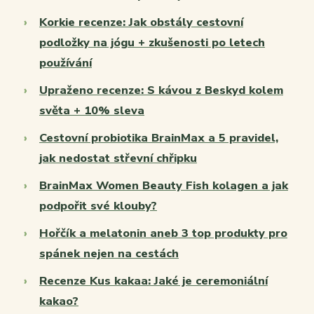
Korkie recenze: Jak obstály cestovní
podložky na jógu + zkušenosti po letech
používání
Upraženo recenze: S kávou z Beskyd kolem
světa + 10% sleva
Cestovní probiotika BrainMax a 5 pravidel,
jak nedostat střevní chřipku
BrainMax Women Beauty Fish kolagen a jak
podpořit své klouby?
Hořčík a melatonin aneb 3 top produkty pro
spánek nejen na cestách
Recenze Kus kakaa: Jaké je ceremoniální
kakao?