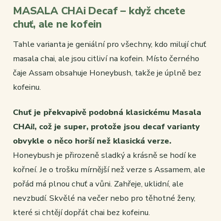
MASALA CHAi Decaf – když chcete
chuť, ale ne kofein
Tahle varianta je geniální pro všechny, kdo milují chuť
masala chai, ale jsou citliví na kofein. Místo černého
čaje Assam obsahuje Honeybush, takže je úplně bez
kofeinu.
Chuť je překvapivě podobná klasickému Masala
CHAi!, což je super, protože jsou decaf varianty
obvykle o něco horší než klasická verze.
Honeybush je přirozeně sladký a krásně se hodí ke
kořneí. Je o trošku mírnější než verze s Assamem, ale
pořád má plnou chuť a vůni. Zahřeje, uklidní, ale
nevzbudí. Skvělé na večer nebo pro těhotné ženy,
které si chtějí dopřát chai bez kofeinu.