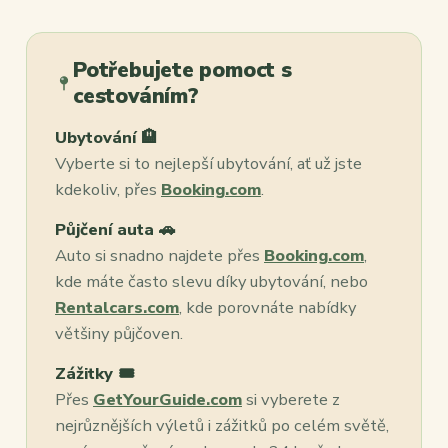
Potřebujete pomoct s
cestováním?
Ubytování 🏨
Vyberte si to nejlepší ubytování, ať už jste
kdekoliv, přes
Booking.com
.
Půjčení auta 🚗
Auto si snadno najdete přes
Booking.com
,
kde máte často slevu díky ubytování, nebo
Rentalcars.com
, kde porovnáte nabídky
většiny půjčoven.
Zážitky 🎟️
Přes
GetYourGuide.com
si vyberete z
nejrůznějších výletů i zážitků po celém světě,