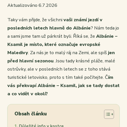
Aktualizováno 6.7.2026
Taky vám přijde, že všichni
vaši známí jezdí v
posledních letech hlavně do Albánie
? Nám teda jo
a sami jsme tam už párkrát byli. Říká se, že
Albánie –
Ksamil je místo, které označuje evropské
Maledivy
. Za nás je to malý ráj na Zemi, ale spíš
jen
před hlavní sezonou
. Jsou tady krásné pláže, malé
ostrůvky, ale v posledních letech se z toho stává
turistické letovisko, proto s tím také počítejte. Č
ím
vás překvapí Albánie – Ksamil, jak se tady dostat
a co vidět v okolí?
Obsah článku
Důležité info v kostce