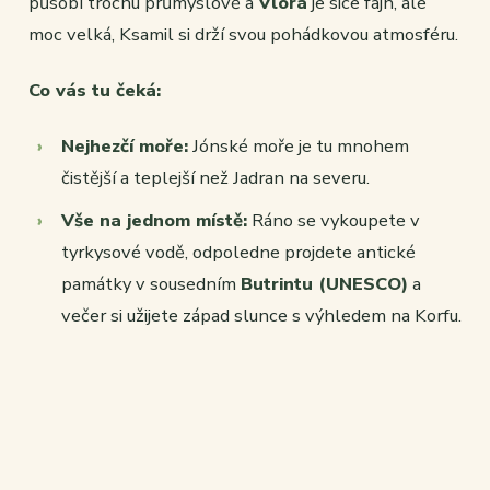
působí trochu průmyslově a
Vlora
je sice fajn, ale
moc velká, Ksamil si drží svou pohádkovou atmosféru.
Co vás tu čeká:
Nejhezčí moře:
Jónské moře je tu mnohem
čistější a teplejší než Jadran na severu.
Vše na jednom místě:
Ráno se vykoupete v
tyrkysové vodě, odpoledne projdete antické
památky v sousedním
Butrintu (UNESCO)
a
večer si užijete západ slunce s výhledem na Korfu.