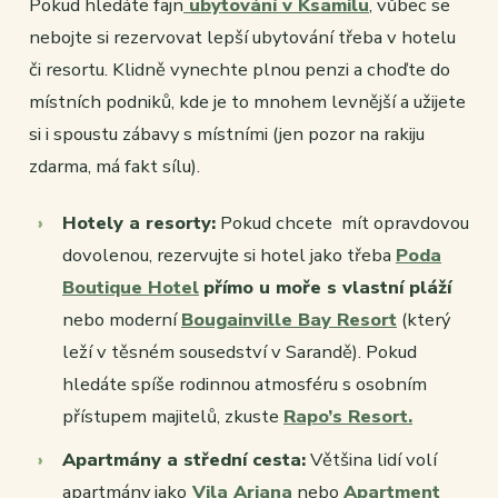
Pokud hledáte fajn
ubytování v Ksamilu
, vůbec se
nebojte si rezervovat lepší ubytování třeba v hotelu
či resortu. Klidně vynechte plnou penzi a choďte do
místních podniků, kde je to mnohem levnější a užijete
si i spoustu zábavy s místními (jen pozor na rakiju
zdarma, má fakt sílu).
Hotely a resorty:
Pokud chcete mít opravdovou
dovolenou, rezervujte si hotel jako třeba
Poda
Boutique Hotel
přímo u moře s vlastní pláží
nebo moderní
Bougainville Bay Resort
(který
leží v těsném sousedství v Sarandě). Pokud
hledáte spíše rodinnou atmosféru s osobním
přístupem majitelů, zkuste
Rapo’s Resort.
Apartmány a střední cesta:
Většina lidí volí
apartmány jako
Vila Ariana
nebo
Apartment