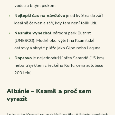
vodou a bílým pískem.
Nejlepší čas na návštěvu
je od května do září,
ideálně červen a září, kdy tam není tolik lidí.
Nesmíte vynechat
národní park Butrint
(UNESCO), Modré oko, výlet na Ksamilské
ostrovy a skryté pláže jako Gjipe nebo Laguna
Doprava
je nejjednodušší přes Sarandë (15 km)
nebo trajektem z řeckého Korfu, cena autobusu
200 leků.
Albánie – Ksamil a proč sem
vyrazit
Letovisko Ksamil se rozkládá na jihu Albánie, pouhých