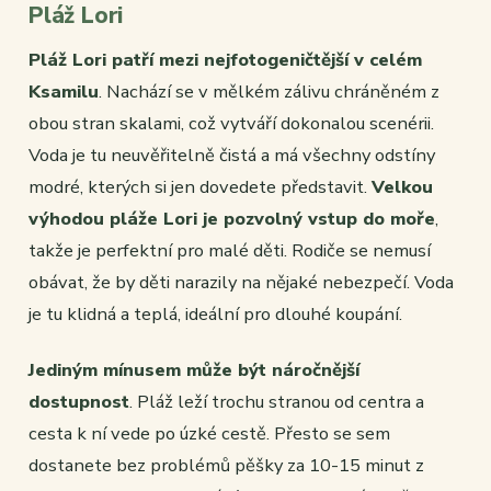
Pláž Lori
Pláž Lori patří mezi nejfotogeničtější v celém
Ksamilu
. Nachází se v mělkém zálivu chráněném z
obou stran skalami, což vytváří dokonalou scenérii.
Voda je tu neuvěřitelně čistá a má všechny odstíny
modré, kterých si jen dovedete představit.
Velkou
výhodou pláže Lori je pozvolný vstup do moře
,
takže je perfektní pro malé děti. Rodiče se nemusí
obávat, že by děti narazily na nějaké nebezpečí. Voda
je tu klidná a teplá, ideální pro dlouhé koupání.
Jediným mínusem může být náročnější
dostupnost
. Pláž leží trochu stranou od centra a
cesta k ní vede po úzké cestě. Přesto se sem
dostanete bez problémů pěšky za 10-15 minut z