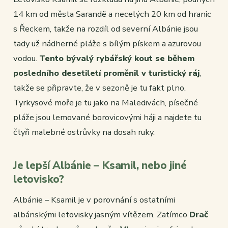
14 km od města Sarandë a necelých 20 km od hranic
s Řeckem, takže na rozdíl od severní Albánie jsou
tady už nádherné pláže s bílým pískem a azurovou
vodou.
Tento bývalý rybářský kout se během
posledního desetiletí proměnil v turistický ráj
,
takže se připravte, že v sezoně je tu fakt plno.
Tyrkysové moře je tu jako na Maledivách, písečné
pláže jsou lemované borovicovými háji a najdete tu
čtyři malebné ostrůvky na dosah ruky.
Je lepší Albánie – Ksamil, nebo jiné
letovisko?
Albánie – Ksamil je v porovnání s ostatními
albánskými letovisky jasným vítězem. Zatímco
Drač