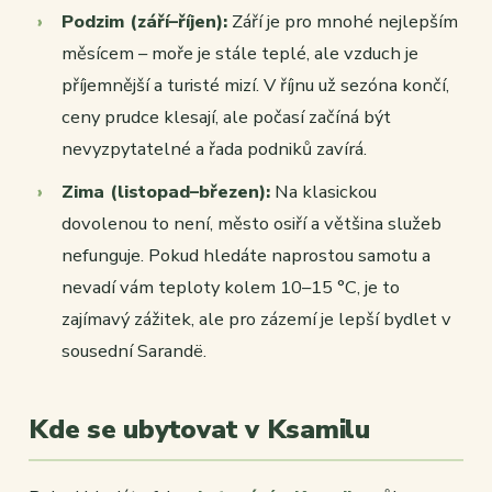
Podzim (září–říjen):
Září je pro mnohé nejlepším
měsícem – moře je stále teplé, ale vzduch je
příjemnější a turisté mizí. V říjnu už sezóna končí,
ceny prudce klesají, ale počasí začíná být
nevyzpytatelné a řada podniků zavírá.
Zima (listopad–březen):
Na klasickou
dovolenou to není, město osiří a většina služeb
nefunguje. Pokud hledáte naprostou samotu a
nevadí vám teploty kolem 10–15 °C, je to
zajímavý zážitek, ale pro zázemí je lepší bydlet v
sousední Sarandë.
Kde se ubytovat v Ksamilu