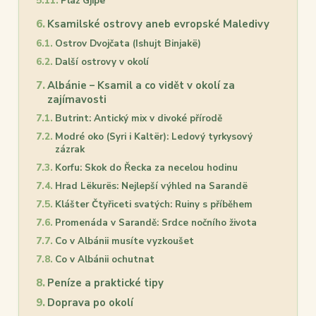
Pláž Gjipe
Ksamilské ostrovy aneb evropské Maledivy
Ostrov Dvojčata (Ishujt Binjakë)
Další ostrovy v okolí
Albánie – Ksamil a co vidět v okolí za
zajímavosti
Butrint: Antický mix v divoké přírodě
Modré oko (Syri i Kaltër): Ledový tyrkysový
zázrak
Korfu: Skok do Řecka za necelou hodinu
Hrad Lëkurës: Nejlepší výhled na Sarandë
Klášter Čtyřiceti svatých: Ruiny s příběhem
Promenáda v Sarandě: Srdce nočního života
Co v Albánii musíte vyzkoušet
Co v Albánii ochutnat
Peníze a praktické tipy
Doprava po okolí