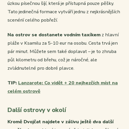
úzkou písečnou šíjí, která je přístupná pouze pěšky.
Tato jedinečná formace vytváří jednu z nejkrásnějších
scenérií celého pobřeží.
Na ostrov se dostanete vodním taxíkem
z hlavní
pláže v Ksamilu za 5-10 eur na osobu. Cesta trvá jen
pár minut. Můžete sem také doplavat – je to zhruba
půl kilometru od břehu, což je náročné, ale
zvládnutelné pro dobré plavce.
TIP:
Lanzarote: Co vidět + 20 nejhezčích míst na
celém ostrově
Další ostrovy v okolí
Kromě Dvojčat najdete v zálivu ještě dva další