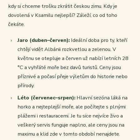
kdy si chceme trošku zkrátit českou zimu. Kdy je
dovolená v Ksamilu nejlepší? Záleží, co od toho
čekáte.
Jaro (duben–červen):
Ideální doba pro ty, kteří
chtějí vidět Albánii rozkvetlou a zelenou. V
květnu se otepluje a červen už nabízí letních 28
°C a vyhřáté moře bez davů turistů. Ceny jsou
příznivé a počasí přeje výletům do historie nebo
přírody.
Léto (červenec–srpen):
Hlavní sezóna láká na
horko a nejteplejší moře, ale počítejte s plnými
plážemi i restauracemi. Je tu sice nejvíce živo a
veškerý servis funguje naplno, ale ceny jsou na
maximu a klid zde v tomto období nenajdete.