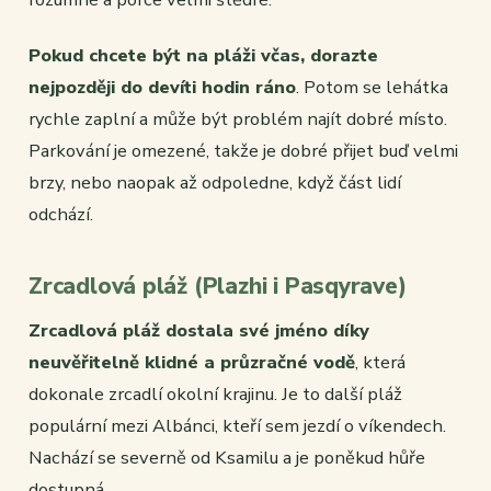
Pokud chcete být na pláži včas, dorazte
nejpozději do devíti hodin ráno
. Potom se lehátka
rychle zaplní a může být problém najít dobré místo.
Parkování je omezené, takže je dobré přijet buď velmi
brzy, nebo naopak až odpoledne, když část lidí
odchází.
Zrcadlová pláž (Plazhi i Pasqyrave)
Zrcadlová pláž dostala své jméno díky
neuvěřitelně klidné a průzračné vodě
, která
dokonale zrcadlí okolní krajinu. Je to další pláž
populární mezi Albánci, kteří sem jezdí o víkendech.
Nachází se severně od Ksamilu a je poněkud hůře
dostupná.