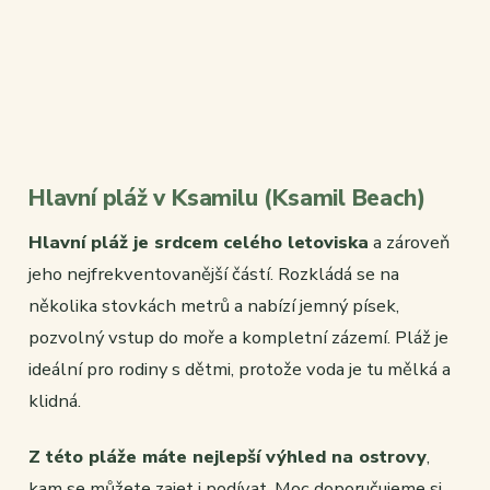
Hlavní pláž v Ksamilu (Ksamil Beach)
Hlavní pláž je srdcem celého letoviska
a zároveň
jeho nejfrekventovanější částí. Rozkládá se na
několika stovkách metrů a nabízí jemný písek,
pozvolný vstup do moře a kompletní zázemí. Pláž je
ideální pro rodiny s dětmi, protože voda je tu mělká a
klidná.
Z této pláže máte nejlepší výhled na ostrovy
,
kam se můžete zajet i podívat. Moc doporučujeme si