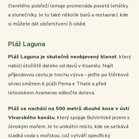
členitého pobřeží lemuje promenáda posetá lehátky
a slunečníky. Je tu také několik barů a restaurací, kde
si můžete dát občerstvení či oběd.
Pláž Laguna
Pláž Laguna je skutečně neobjevený klenot
, který
nabízí útočiště daleko od davů v Ksamilu. Najít
příjezdovou cestu je trochu výzva – jeďte po štěrkové
silnici směrem k pláži Pema e Thatë a před
letoviskem Arameras odbočte doleva.
Pláž se nachází na 500 metrů dlouhé kose v ústí
Vivarského kanálu
, který spojuje Butrintské jezero s
Jónským mořem. Je to unikátní místo, kde se setkává
sladká voda s mořskou, což vytváří specifický