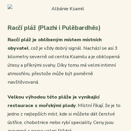
Racčí pláž (Plazhi i Pulëbardhës)
Racčí pláž je oblíbeným místem místních
obyvatel
, což je vždy dobrý signál. Nachází se asi 3
kilometry severně od centra Ksamilu a je obklopená
útesy a příkrými svahy. Díky tomu má velmi intimní
atmosféru, přestože může být poměrně
navštěvovaná.
Velkou výhodou této pláže je vynikající
restaurace s mořskými plody
. Místní říkají, že je to
jedno z nejlepších míst, kde si můžete dát čerstvé
ústřice, chobotnice nebo rybí speciality. Ceny jsou
rozumné a porce velmi štědré.