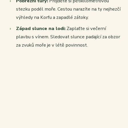
Pobřežní túry:
Projděte si pětikilometrovou
stezku podél moře. Cestou narazíte na ty nejhezčí
výhledy na Korfu a zapadlé zátoky.
Západ slunce na lodi:
Zaplaťte si večerní
plavbu s vínem. Sledovat slunce padající za obzor
za zvuků moře je v létě povinnost.