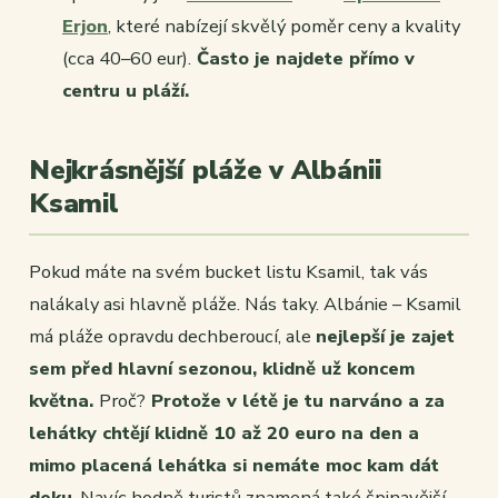
Erjon
, které nabízejí skvělý poměr ceny a kvality
(cca 40–60 eur).
Často je najdete přímo v
centru u pláží.
Nejkrásnější pláže v Albánii
Ksamil
Pokud máte na svém bucket listu Ksamil, tak vás
nalákaly asi hlavně pláže. Nás taky. Albánie – Ksamil
má pláže opravdu dechberoucí, ale
nejlepší je zajet
sem před hlavní sezonou, klidně už koncem
května.
Proč?
Protože v létě je tu narváno a za
lehátky chtějí klidně 10 až 20 euro na den a
mimo placená lehátka si nemáte moc kam dát
deku
. Navíc hodně turistů znamená také špinavější