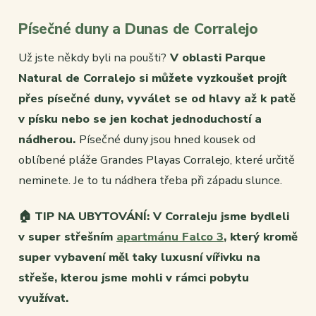
Písečné duny a Dunas de Corralejo
Už jste někdy byli na poušti?
V oblasti Parque
Natural de Corralejo si můžete vyzkoušet projít
přes písečné duny, vyválet se od hlavy až k patě
v písku nebo se jen kochat jednoduchostí a
nádherou.
Písečné duny jsou hned kousek od
oblíbené pláže Grandes Playas Corralejo, které určitě
neminete. Je to tu nádhera třeba při západu slunce.
🏠
TIP NA UBYTOVÁNÍ: V Corraleju jsme bydleli
v super střešním
apartmánu Falco 3
, který kromě
super vybavení měl taky luxusní vířivku na
střeše, kterou jsme mohli v rámci pobytu
využívat.