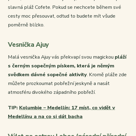
slavná pláž Cofete. Pokud se nechcete během své
cesty moc přesouvat, odtud to budete mít všude
poměrně blízko.
Vesnička Ajuy
Malá vesnička Ajuy vás překvapí svou magickou
pláží
s černým sopečným pískem, která je němým
svědkem dávné sopečné aktivity
. Kromě pláže zde
můžete prozkoumat pobřežní jeskyně a nasát
atmosféru divokého západního pobřeží.
TIP:
Kolumbie – Medellín: 17 míst, co vidět v
Medellínu a na co si dát bacha