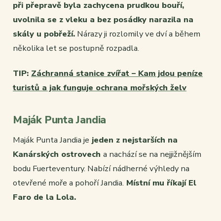
při přepravě byla zachycena prudkou bouří,
uvolnila se z vleku a bez posádky narazila na
skály u pobřeží.
Nárazy ji rozlomily ve dví a během
několika let se postupně rozpadla.
TIP:
Záchranná stanice zvířat – Kam jdou peníze
turistů a jak funguje ochrana mořských želv
Maják Punta Jandia
Maják Punta Jandia je
jeden z nejstarších na
Kanárských ostrovech
a nachází se na nejjižnějším
bodu Fuerteventury. Nabízí nádherné výhledy na
otevřené moře a pohoří Jandia.
Místní mu říkají El
Faro de la Lola.