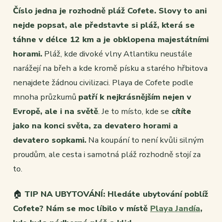
Číslo jedna je rozhodně pláž Cofete. Slovy to ani
nejde popsat, ale představte si pláž, která se
táhne v délce 12 km a je obklopena majestátními
horami.
Pláž, kde divoké vlny Atlantiku neustále
narážejí na břeh a kde kromě písku a starého hřbitova
nenajdete žádnou civilizaci. Playa de Cofete podle
mnoha průzkumů
patří k nejkrásnějším nejen v
Evropě, ale i na světě
. Je to místo, kde se
cítíte
jako na konci světa, za devatero horami a
devatero sopkami.
Na koupání to není kvůli silným
proudům, ale cesta i samotná pláž rozhodně stojí za
to.
🏠
TIP NA UBYTOVÁNÍ: Hledáte ubytování poblíž
Cofete? Nám se moc líbilo v místě
Playa Jandía
,