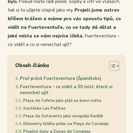
byli.
Pokud máte rádi písek, sopky a vítr ve vlasech,
tak si to užijete stejně jako my.
Projeli jsme ostrov
křížem krážem a máme pro vás spoustu tipů, co
vidět na Fuerteventuře, co se tady dá dělat a
jaké místa se nám nejvíce líbila.
Fuerteventura –
co vidět a co si nenechat ujít?
Obsah článku
Proč právě Fuerteventura (Španělsko)
Fuerteventura – co vidět a 30 míst, které si
nenechat ujít
Playa de Cofete jako pláž na konci světa
Soutěska Las Peñitas
Playa de Sotavento jako evropský Karibik
Kilometry bílého písku na Playa de Corralejo
Písečné duny a Dunas de Corralejo