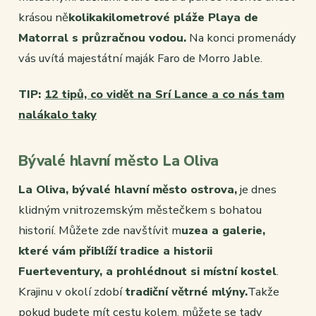
krásou ně
kolikakilometrové pláže Playa de
Matorral s průzračnou vodou.
Na konci promenády
vás uvítá majestátní maják Faro de Morro Jable.
TIP:
12 tipů, co vidět na Srí Lance a co nás tam
nalákalo taky
Bývalé hlavní město La Oliva
La Oliva, bývalé hlavní město ostrova,
je dnes
klidným vnitrozemským městečkem s bohatou
historií. Můžete zde navštívit m
uzea a galerie,
které vám přiblíží tradice a historii
Fuerteventury, a prohlédnout si místní kostel
.
Krajinu v okolí zdobí
tradiční větrné mlýny.
Takže
pokud budete mít cestu kolem, můžete se tady