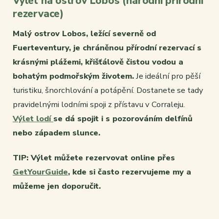
Výlet na ostrov Lobos (národní přírodní
rezervace)
Malý ostrov Lobos, ležící severně od
Fuerteventury, je chráněnou přírodní rezervací s
krásnými plážemi, křišťálově čistou vodou a
bohatým podmořským životem.
Je ideální pro pěší
turistiku, šnorchlování a potápění. Dostanete se tady
pravidelnými lodními spoji z přístavu v Corraleju.
Výlet lodí
se dá spojit i s pozorováním delfínů
nebo západem slunce.
TIP: Výlet můžete rezervovat online přes
GetYourGuide
, kde si často rezervujeme my a
můžeme jen doporučit.