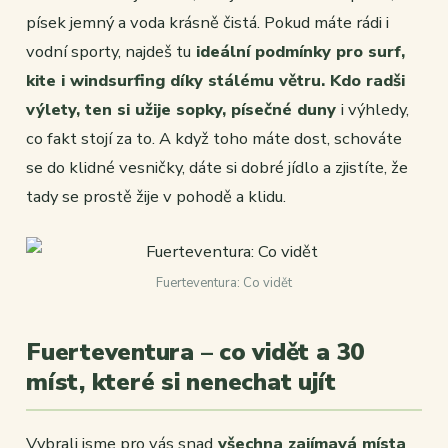
písek jemný a voda krásně čistá. Pokud máte rádi i
vodní sporty, najdeš tu
ideální podmínky pro surf,
kite i windsurfing díky stálému větru. Kdo radši
výlety, ten si užije sopky, písečné duny
i výhledy,
co fakt stojí za to. A když toho máte dost, schováte
se do klidné vesničky, dáte si dobré jídlo a zjistíte, že
tady se prostě žije v pohodě a klidu.
Fuerteventura: Co vidět
Fuerteventura – co vidět a 30
míst, které si nenechat ujít
Vybrali jsme pro vás snad
všechna zajímavá místa