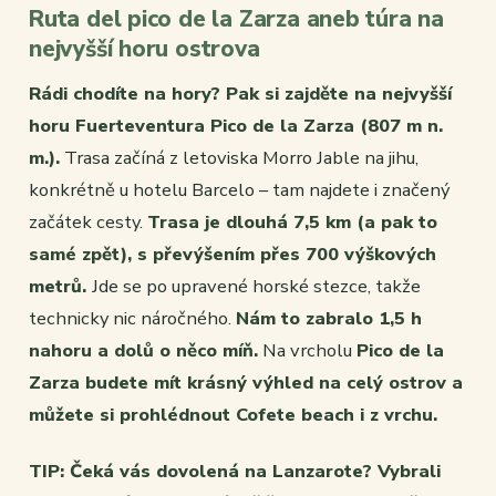
Ruta del pico de la Zarza aneb túra na
nejvyšší horu ostrova
Rádi chodíte na hory? Pak si zajděte na nejvyšší
horu Fuerteventura Pico de la Zarza (807 m n.
m.).
Trasa začíná z letoviska Morro Jable na jihu,
konkrétně u hotelu Barcelo – tam najdete i značený
začátek cesty.
Trasa je dlouhá 7,5 km (a pak to
samé zpět), s převýšením přes 700 výškových
metrů.
Jde se po upravené horské stezce, takže
technicky nic náročného.
Nám to zabralo 1,5 h
nahoru a dolů o něco míň.
Na vrcholu
Pico de la
Zarza budete mít krásný výhled na celý ostrov a
můžete si prohlédnout Cofete beach i z vrchu.
TIP: Čeká vás dovolená na Lanzarote? Vybrali