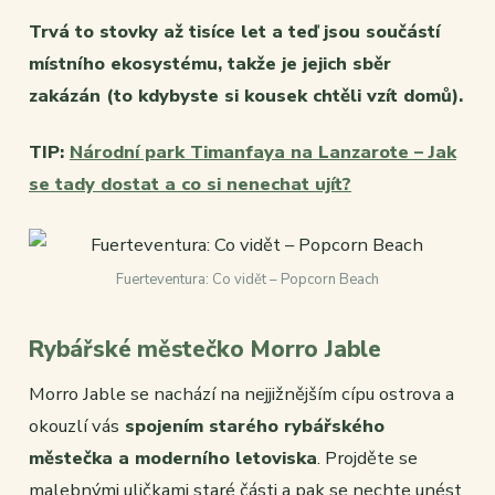
Trvá to stovky až tisíce let a teď jsou součástí
místního ekosystému, takže je jejich sběr
zakázán (to kdybyste si kousek chtěli vzít domů).
TIP:
Národní park Timanfaya na Lanzarote – Jak
se tady dostat a co si nenechat ujít?
Fuerteventura: Co vidět – Popcorn Beach
Rybářské městečko Morro Jable
Morro Jable se nachází na nejjižnějším cípu ostrova a
okouzlí vás
spojením starého rybářského
městečka a moderního letoviska
. Projděte se
malebnými uličkami staré části a pak se nechte unést