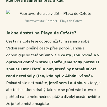
kde byla nádherná pláž a klid.
Fuerteventura: Co vidět – Playa de Cofete
Jak se dostat na Playa de Cofete?
Cesta na Cofete je dobrodružstvím sama o sobě.
Vedou sem prašné cesty přes pohoří Jandia a
doporučuje se terénní auto, ale
cesty jsou rovné a v
opravdu dobrém stavu, takže jsme tady potkali i
spoustu mini Fiatů a aut, které by normální off
road nezvládly (ten, kdo byl v Albánii ví své).
Pokud si ale netroufáte,
jezdí sem i autobus
, který je
ale teda celkem drahý. Jakmile se před vámi otevře
pohled na tu nekonečnou pláž a divoký oceán, uvidíte,
že je toto místo magické.