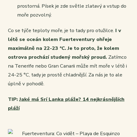
prostorná. Písek je zde světle zlatavý a vstup do
moře pozvolný.
Co se týče teploty moře, je to tady pro otužilce.
I v
létě se oceán kolem Fuerteventury ohřeje
maximálně na 22-23 °C. Je to proto, že kolem
ostrova prochází studený mořský proud.
Zatímco
na Tenerife nebo Gran Canarii může mít moře v létě i
24-25 °C, tady je prostě chladnější. Za nás je to ale
úplně v pohodě.
TIP:
Jaké má Srí Lanka pláže? 14 nejkrásnějších
pláží