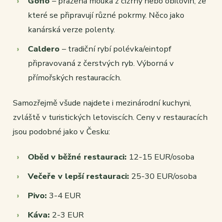
Gofio
– pražená mouka z cizrny nebo obilovin, ze
které se připravují různé pokrmy. Něco jako
kanárská verze polenty.
Caldero
– tradiční rybí polévka/eintopf
připravovaná z čerstvých ryb. Výborná v
přímořských restauracích.
Samozřejmě všude najdete i mezinárodní kuchyni,
zvláště v turistických letoviscích. Ceny v restauracích
jsou podobné jako v Česku:
Oběd v běžné restauraci:
12-15 EUR/osoba
Večeře v lepší restauraci:
25-30 EUR/osoba
Pivo:
3-4 EUR
Káva:
2-3 EUR