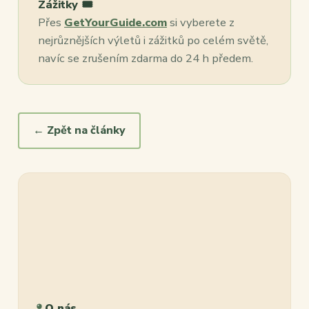
Zážitky 🎟️
Přes
GetYourGuide.com
si vyberete z
nejrůznějších výletů i zážitků po celém světě,
navíc se zrušením zdarma do 24 h předem.
← Zpět na články
O nás