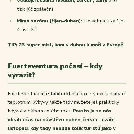
Vedlejší sezóna (květen, červen, září):
3-6
tisíc Kč zpáteční
Mimo sezónu (říjen-duben):
lze sehnat i za 1,5-
4 tisíc Kč
TIP:
23 super míst, kam v dubnu k moři v Evropě
Fuerteventura počasí – kdy
vyrazit?
Fuerteventura má stabilní klima po celý rok, s malými
teplotními výkyvy, takže tady můžete jet prakticky
kdykoliv během celého roku.
Přesto je za nás
ideální čas na návštěvu duben-červen a září-
listopad, kdy tady nebude tolik turistů jako v