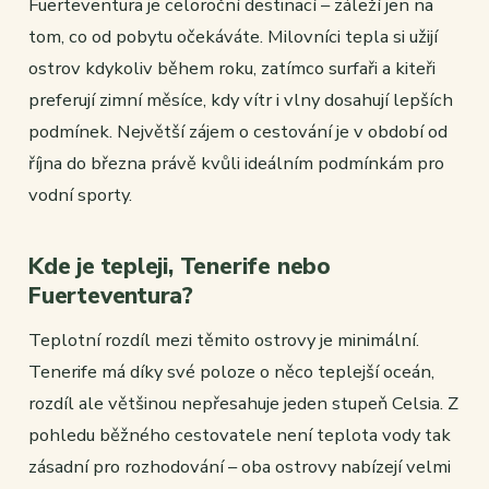
Fuerteventura je celoroční destinací – záleží jen na
tom, co od pobytu očekáváte. Milovníci tepla si užijí
ostrov kdykoliv během roku, zatímco surfaři a kiteři
preferují zimní měsíce, kdy vítr i vlny dosahují lepších
podmínek. Největší zájem o cestování je v období od
října do března právě kvůli ideálním podmínkám pro
vodní sporty.
Kde je tepleji, Tenerife nebo
Fuerteventura?
Teplotní rozdíl mezi těmito ostrovy je minimální.
Tenerife má díky své poloze o něco teplejší oceán,
rozdíl ale většinou nepřesahuje jeden stupeň Celsia. Z
pohledu běžného cestovatele není teplota vody tak
zásadní pro rozhodování – oba ostrovy nabízejí velmi