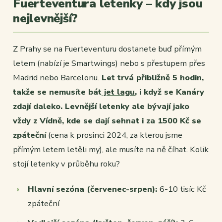
Fuerteventura letenky – kdy jsou
nejlevnější?
Z Prahy se na Fuerteventuru dostanete buď přímým
letem (nabízí je Smartwings) nebo s přestupem přes
Madrid nebo Barcelonu.
Let trvá přibližně 5 hodin,
takže se nemusíte bát
jet lagu
, i když se Kanáry
zdají daleko. Levnější letenky ale bývají jako
vždy z Vídně, kde se dají sehnat i za 1500 Kč se
zpáteční
(cena k prosinci 2024, za kterou jsme
přímým letem letěli my), ale musíte na ně číhat. Kolik
stojí letenky v průběhu roku?
Hlavní sezóna (červenec-srpen):
6-10 tisíc Kč
zpáteční