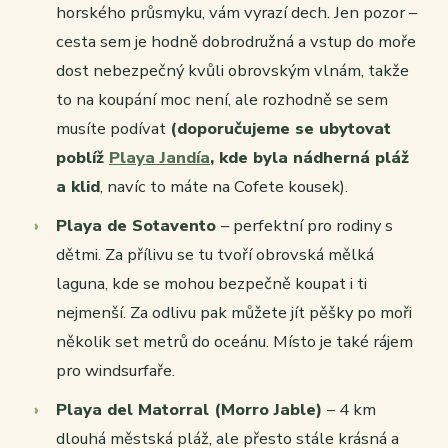
horského průsmyku, vám vyrazí dech. Jen pozor –
cesta sem je hodně dobrodružná a vstup do moře
dost nebezpečný kvůli obrovským vlnám, takže
to na koupání moc není, ale rozhodně se sem
musíte podívat
(doporučujeme se ubytovat
poblíž
Playa Jandía
, kde byla nádherná pláž
a klid
, navíc to máte na Cofete kousek).
Playa de Sotavento
– perfektní pro rodiny s
dětmi. Za přílivu se tu tvoří obrovská mělká
laguna, kde se mohou bezpečně koupat i ti
nejmenší. Za odlivu pak můžete jít pěšky po moři
několik set metrů do oceánu. Místo je také rájem
pro windsurfaře.
Playa del Matorral (Morro Jable)
– 4 km
dlouhá městská pláž, ale přesto stále krásná a