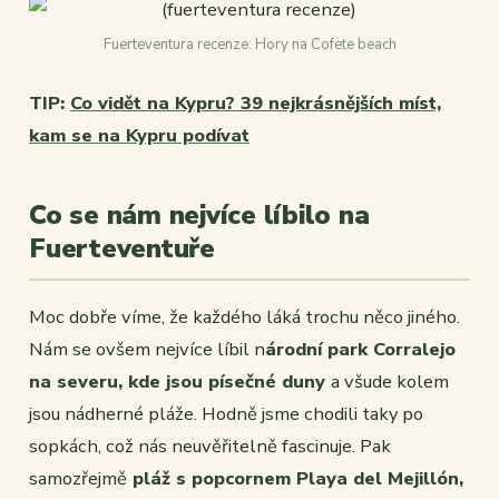
Fuerteventura recenze: Hory na Cofete beach
TIP:
Co vidět na Kypru? 39 nejkrásnějších míst,
kam se na Kypru podívat
Co se nám nejvíce líbilo na
Fuerteventuře
Moc dobře víme, že každého láká trochu něco jiného.
Nám se ovšem nejvíce líbil n
árodní park Corralejo
na severu, kde jsou písečné duny
a všude kolem
jsou nádherné pláže. Hodně jsme chodili taky po
sopkách, což nás neuvěřitelně fascinuje. Pak
samozřejmě
pláž s popcornem Playa del Mejillón,