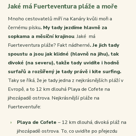
Jaké má Fuerteventura pláže a moře
Mnoho cestovatelů míří na Kanáry kvůli moři a
černému písku
. My tady jezdíme hlavně za
sopkama a měsíční krajinou
. Jaké má
Fuerteventura pláže? Fakt nádherné
. Je jich tady
spoustu a jsou jak klidné (hlavně na jihu), tak
divoké (na severu), takže tady uvidíte i hodně
surfařů a rozšířený je tady právě i kite surfing.
Taky se říká, že je tady jedna z nejkrásnějších pláží v
Evropě, a to 12 km dlouhá Playa de Cofete na
jihozápadě ostrova. Nejkrásnější pláže na
Fuerteventuře:
Playa de Cofete
– 12 km dlouhá, divoká pláž na
jihozápadě ostrova. To, co uvidíte po přejezdu