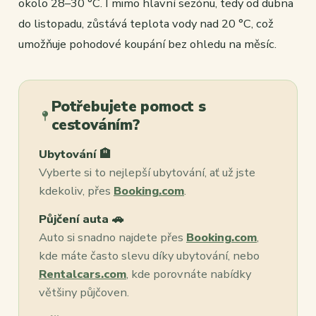
okolo 28–30 °C. I mimo hlavní sezónu, tedy od dubna
do listopadu, zůstává teplota vody nad 20 °C, což
umožňuje pohodové koupání bez ohledu na měsíc.
Potřebujete pomoct s
cestováním?
Ubytování 🏨
Vyberte si to nejlepší ubytování, ať už jste
kdekoliv, přes
Booking.com
.
Půjčení auta 🚗
Auto si snadno najdete přes
Booking.com
,
kde máte často slevu díky ubytování, nebo
Rentalcars.com
, kde porovnáte nabídky
většiny půjčoven.