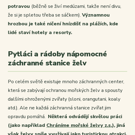
potravou
(běžně se živí medúzami, takže není divu,
že si je spletou třeba se sáčkem).
Významnou
hrozbou je také ničení hnízdišť na plážích, kde
lidé staví hotely a resorty.
Pytláci a rádoby nápomocné
záchranné stanice želv
Po celém světě existuje mnoho záchranných center,
která se zabývají ochranou mořských želv a spousty
dalšími ohroženými zvířaty (sloni, orangutani, koaly
atd.). Ale ne každá záchranná stanice zvířat jim
opravdu pomáhá.
Některá odvádějí skvělou práci
(jako například
Chráníme mořské želvy z.s.
), jiná
však želvy spíše využívají jako turistickou atrakci.