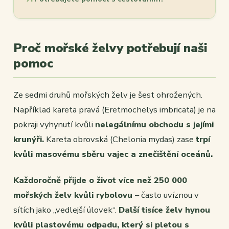
Proč mořské želvy potřebují naši
pomoc
Ze sedmi druhů mořských želv je šest ohrožených.
Například kareta pravá (Eretmochelys imbricata) je na
pokraji vyhynutí kvůli
nelegálnímu obchodu s jejími
krunýři.
Kareta obrovská (Chelonia mydas) zase
trpí
kvůli masovému sběru vajec a znečištění oceánů.
Každoročně přijde o život více než 250 000
mořských želv kvůli rybolovu
– často uvíznou v
sítích jako „vedlejší úlovek“.
Další tisíce želv hynou
kvůli plastovému odpadu, který si pletou s