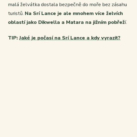
malá želvátka dostala bezpečně do moře bez zásahu
turistů.
Na Srí Lance je ale mnohem více želvích
oblastí jako Dikwella a Matara na jižním pobřež
í.
TIP:
Jaké je počasí na Srí Lance a kdy vyrazit?