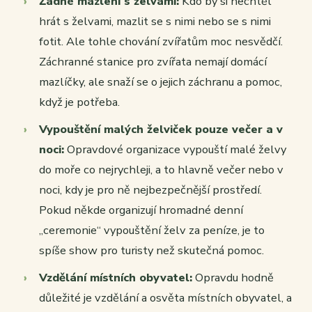
Žádné mazlení s želvami:
Kdo by si nechtěl
hrát s želvami, mazlit se s nimi nebo se s nimi
fotit. Ale tohle chování zvířatům moc nesvědčí.
Záchranné stanice pro zvířata nemají domácí
mazlíčky, ale snaží se o jejich záchranu a pomoc,
když je potřeba.
Vypouštění malých želviček pouze večer a v
noci:
Opravdové organizace vypouští malé želvy
do moře co nejrychleji, a to hlavně večer nebo v
noci, kdy je pro ně nejbezpečnější prostředí.
Pokud někde organizují hromadné denní
„ceremonie“ vypouštění želv za peníze, je to
spíše show pro turisty než skutečná pomoc.
Vzdělání místních obyvatel:
Opravdu hodně
důležité je vzdělání a osvěta místních obyvatel, a