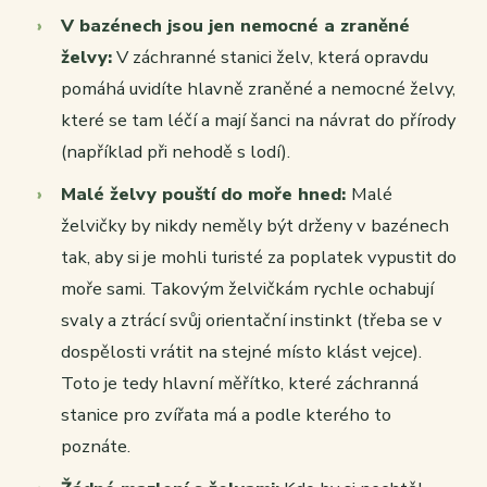
V bazénech jsou jen nemocné a zraněné
želvy:
V záchranné stanici želv, která opravdu
pomáhá uvidíte hlavně zraněné a nemocné želvy,
které se tam léčí a mají šanci na návrat do přírody
(například při nehodě s lodí).
Malé želvy pouští do moře hned:
Malé
želvičky by nikdy neměly být drženy v bazénech
tak, aby si je mohli turisté za poplatek vypustit do
moře sami. Takovým želvičkám rychle ochabují
svaly a ztrácí svůj orientační instinkt (třeba se v
dospělosti vrátit na stejné místo klást vejce).
Toto je tedy hlavní měřítko, které záchranná
stanice pro zvířata má a podle kterého to
poznáte.