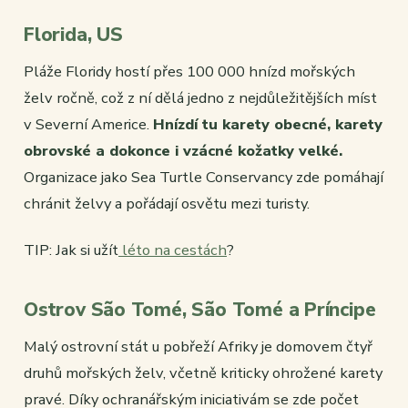
Florida, US
Pláže Floridy hostí přes 100 000 hnízd mořských
želv ročně, což z ní dělá jedno z nejdůležitějších míst
v Severní Americe.
Hnízdí tu karety obecné, karety
obrovské a dokonce i vzácné kožatky velké.
Organizace jako Sea Turtle Conservancy zde pomáhají
chránit želvy a pořádají osvětu mezi turisty.
TIP: Jak si užít
léto na cestách
?
Ostrov São Tomé, São Tomé a Príncipe
Malý ostrovní stát u pobřeží Afriky je domovem čtyř
druhů mořských želv, včetně kriticky ohrožené karety
pravé. Díky ochranářským iniciativám se zde počet