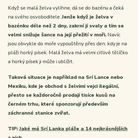
Když se malá želva vylíhne, dá se do bazénu a čeká
na svého osvoboditele.
Jenže když je želva v
bazénku déle než 2 dny, zakrní jí svaly a tím se
velmi snižuje šance na její přežití v moři.
Navíc
jsou obvykle do moře vypouštěny přes den, kdy je na
pláži horký písek. Malá želva má velmi citlivé tělíčko
a horký písek ji může i ublížit.
Taková situace je například na Srí Lance nebo
Mexiku, kde je obchod s želvími vejci ilegální,
přesto se každoročně prodají tisíce kusů na
černém trhu, které sponzorují především
záchranné stanice zvířat.
TIP:
Jaké má Srí Lanka pláže a 14 nejkrásnějších
z nich