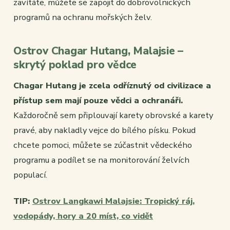
zavítáte, můžete se zapojit do dobrovolnických
programů na ochranu mořských želv.
Ostrov Chagar Hutang, Malajsie –
skrytý poklad pro vědce
Chagar Hutang je zcela odříznutý od civilizace a
přístup sem mají pouze vědci a ochranáři.
Každoročně sem připlouvají karety obrovské a karety
pravé, aby nakladly vejce do bílého písku. Pokud
chcete pomoci, můžete se zúčastnit vědeckého
programu a podílet se na monitorování želvích
populací.
TIP:
Ostrov Langkawi Malajsie: Tropický ráj,
vodopády, hory a 20 míst, co vidět