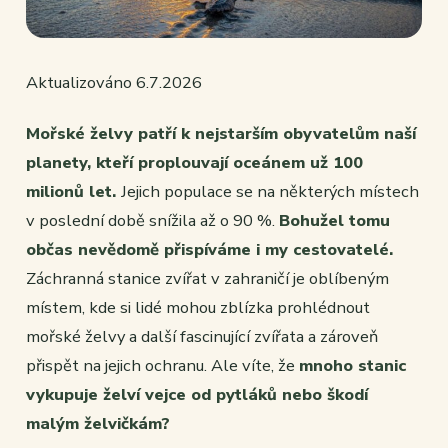
Aktualizováno 6.7.2026
Mořské želvy patří k nejstarším obyvatelům naší
planety, kteří proplouvají oceánem už 100
milionů let.
Jejich populace se na některých místech
v poslední době snížila až o 90 %.
Bohužel tomu
občas nevědomě přispíváme i my cestovatelé.
Záchranná stanice zvířat v zahraničí je oblíbeným
místem, kde si lidé mohou zblízka prohlédnout
mořské želvy a další fascinující zvířata a zároveň
přispět na jejich ochranu. Ale víte, že
mnoho stanic
vykupuje želví vejce od pytláků nebo škodí
malým želvičkám?