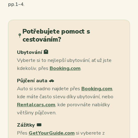
pp.1-4.
Potřebujete pomoct s
cestováním?
Ubytování 🏨
Vyberte si to nejlepší ubytování, ať už jste
kdekoliv, přes
Booking.com
.
Půjčení auta 🚗
Auto si snadno najdete přes
Booking.com
,
kde máte často slevu díky ubytování, nebo
Rentalcars.com
, kde porovnáte nabídky
většiny půjčoven.
Zážitky 🎟️
Přes
GetYourGuide.com
si vyberete z