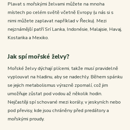
Plavat s mořskými želvami můžete na mnoha
místech po celém světě včetně Evropy (u nás si s
nimi můžete zaplavat například v Řecku). Mezi
nejznámější patří Srí Lanka, Indonésie, Malajsie, Havaj,
Kostarika a Mexiko.
Jak spí mořské želvy?
Mořské želvy dýchají plícemi, takže musí pravidelně
vyplouvat na hladinu, aby se nadechly. Během spánku
se jejich metabolismus výrazně zpomalí, což jim
umožňuje zůstat pod vodou až několik hodin.
Nejčastěji spí schované mezi korály, v jeskyních nebo
pod převisy, kde jsou chráněny před predátory a
mořskými proudy.