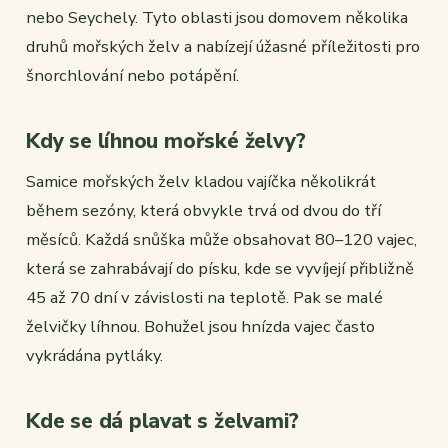
nebo Seychely. Tyto oblasti jsou domovem několika
druhů mořských želv a nabízejí úžasné příležitosti pro
šnorchlování nebo potápění.
Kdy se líhnou mořské želvy?
Samice mořských želv kladou vajíčka několikrát
během sezóny, která obvykle trvá od dvou do tří
měsíců. Každá snůška může obsahovat 80–120 vajec,
která se zahrabávají do písku, kde se vyvíjejí přibližně
45 až 70 dní v závislosti na teplotě. Pak se malé
želvičky líhnou. Bohužel jsou hnízda vajec často
vykrádána pytláky.
Kde se dá plavat s želvami?