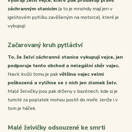
vybírají želví vejce, které pak prodávají právě
záchranným stanicím
(a to je mnohdy mají jen v
igelitovém pytlíku zavěšeným na motorce), které je
vykupují.
Začarovaný kruh pytláctví
To, že želví záchranné stanice vykupují vejce, jen
podporuje tento obchod a nelegální sběr vajec.
Navíc kvůli tomu je pak
většina vajec velmi
poškozená a vylíhne se z nich jen zlomek želv.
Malé želvičky jsou pak drženy v bazénech, kde si je
turisté za poplatek mohou pustit do moře. Jenže i v
tom je háček.
Malé želvičky odsouzené ke smrti