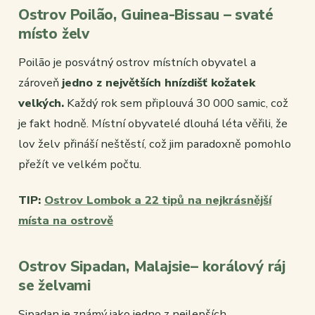
Ostrov Poilão, Guinea-Bissau – svaté
místo želv
Poilão je posvátný ostrov místních obyvatel a
zároveň
jedno z největších hnízdišť kožatek
velkých.
Každý rok sem připlouvá 30 000 samic, což
je fakt hodně. Místní obyvatelé dlouhá léta věřili, že
lov želv přináší neštěstí, což jim paradoxně pomohlo
přežít ve velkém počtu.
TIP:
Ostrov Lombok a 22 tipů na nejkrásnější
místa na ostrově
Ostrov Sipadan, Malajsie– korálový ráj
se želvami
Sipadan je známý jako jedno z nejlepších