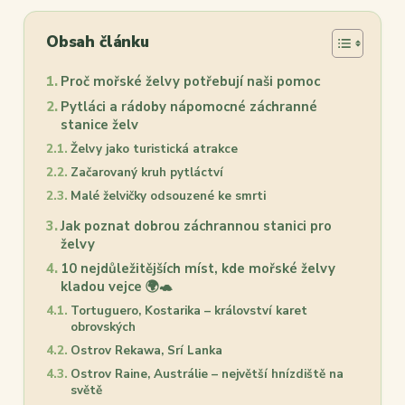
Obsah článku
Proč mořské želvy potřebují naši pomoc
Pytláci a rádoby nápomocné záchranné
stanice želv
Želvy jako turistická atrakce
Začarovaný kruh pytláctví
Malé želvičky odsouzené ke smrti
Jak poznat dobrou záchrannou stanici pro
želvy
10 nejdůležitějších míst, kde mořské želvy
kladou vejce 🌍🐢
Tortuguero, Kostarika – království karet
obrovských
Ostrov Rekawa, Srí Lanka
Ostrov Raine, Austrálie – největší hnízdiště na
světě