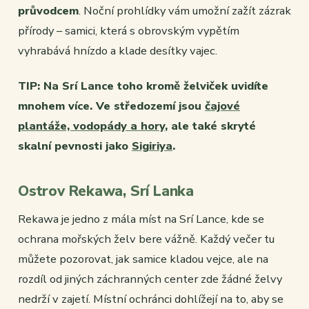
průvodcem
. Noční prohlídky vám umožní zažít zázrak
přírody – samici, která s obrovským vypětím
vyhrabává hnízdo a klade desítky vajec.
TIP: Na Srí Lance toho kromě želviček uvidíte
mnohem více. Ve středozemí jsou
čajové
plantáže, vodopády a hory
, ale také skryté
skalní pevnosti jako
Sigiriya
.
Ostrov Rekawa, Srí Lanka
Rekawa je jedno z mála míst na Srí Lance, kde se
ochrana mořských želv bere vážně. Každý večer tu
můžete pozorovat, jak samice kladou vejce, ale na
rozdíl od jiných záchranných center zde žádné želvy
nedrží v zajetí. Místní ochránci dohlížejí na to, aby se