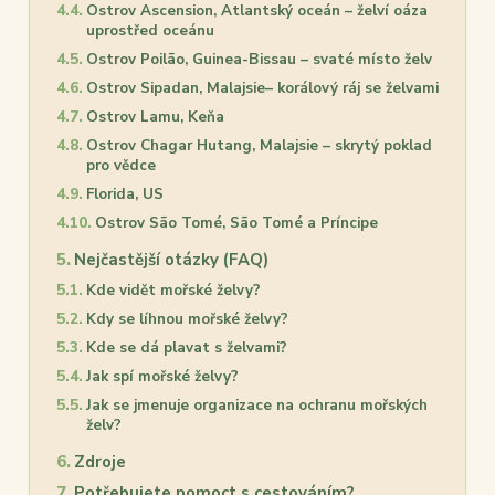
Ostrov Ascension, Atlantský oceán – želví oáza
uprostřed oceánu
Ostrov Poilão, Guinea-Bissau – svaté místo želv
Ostrov Sipadan, Malajsie– korálový ráj se želvami
Ostrov Lamu, Keňa
Ostrov Chagar Hutang, Malajsie – skrytý poklad
pro vědce
Florida, US
Ostrov São Tomé, São Tomé a Príncipe
Nejčastější otázky (FAQ)
Kde vidět mořské želvy?
Kdy se líhnou mořské želvy?
Kde se dá plavat s želvami?
Jak spí mořské želvy?
Jak se jmenuje organizace na ochranu mořských
želv?
Zdroje
Potřebujete pomoct s cestováním?