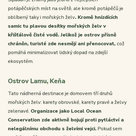
potápěčských míst na světě, ale kromě potápěčů je
oblíbený taky i mořských želv
. Kromě hnízdících
samic tu plavou desítky mořských želv v
křišťálově čisté vodě. Jelikož je ostrov přísně
chráněn, turisté zde nesmějí ani přenocovat,
což
pomáhá minimalizovat lidský dopad na zdejší
ekosystém.
Ostrov Lamu, Keňa
Tato nádherná destinace je domovem tří druhů
mořských želv: karety obrovské, karety pravé a želvy
zelenavé.
Organizace jako Local Ocean
Conservation zde aktivně bojují proti pytláctví a
nelegálnímu obchodu s želvími vejci.
Pokud sem