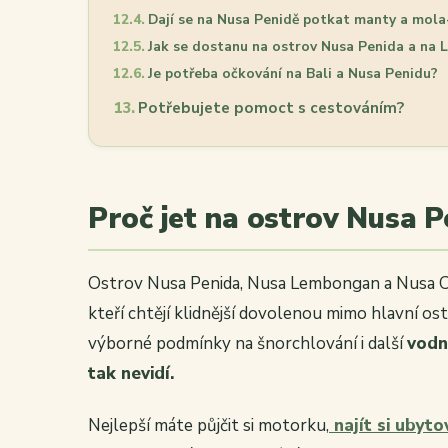
Dají se na Nusa Penidě potkat manty a mol
Jak se dostanu na ostrov Nusa Penida a na
Je potřeba očkování na Bali a Nusa Penidu?
Potřebujete pomoct s cestováním?
Proč jet na ostrov Nusa P
Ostrov Nusa Penida, Nusa Lembongan a Nusa Cen
kteří chtějí klidnější dovolenou mimo hlavní ost
výborné podmínky na šnorchlování i další
vodn
tak nevidí.
Nejlepší máte půjčit si motorku,
najít si ubyto