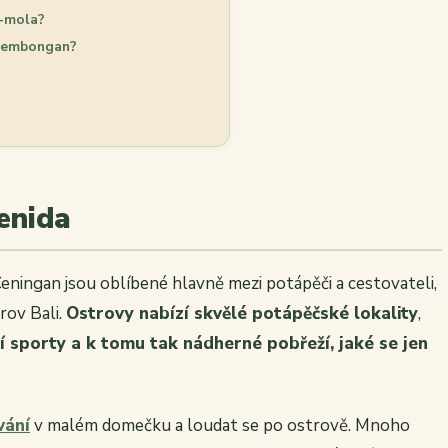
a-mola?
 Lembongan?
enida
ingan jsou oblíbené hlavně mezi potápěči a cestovateli,
rov Bali.
Ostrovy nabízí skvělé potápěčské lokality
,
í sporty a k tomu tak nádherné pobřeží, jaké se jen
vání
v malém domečku a loudat se po ostrově. Mnoho