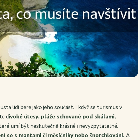
usta lidí bere jako jeho součást. I když se turismus v
te d
ivoké útesy, pláže schované pod skálami,
které umí být neskutečně krásné i nevyzpytatelné.
ění se s mantami či měsíčníky nebo šnorchlování.
A