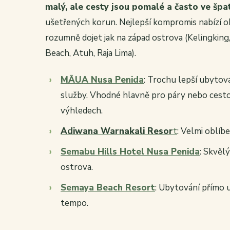
malý, ale cesty jsou pomalé a často ve šp
ušetřených korun. Nejlepší kompromis nabízí o
rozumně dojet jak na západ ostrova (Kelingking
Beach, Atuh, Raja Lima).
MĀUA Nusa Penida
: Trochu lepší ubytová
služby. Vhodné hlavně pro páry nebo cestova
výhledech.
Adiwana Warnakali Resor
t
: Velmi oblíb
Semabu Hills Hotel Nusa Penida
: Skvěl
ostrova.
Semaya Beach Resort
: Ubytování přímo u
tempo.