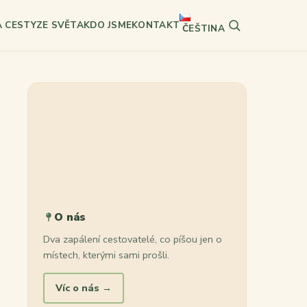
A CESTY
ZE SVĚTA
KDO JSME
KONTAKT
ČEŠTINA
Hledat
O nás
Dva zapálení cestovatelé, co píšou jen o
místech, kterými sami prošli.
Víc o nás →