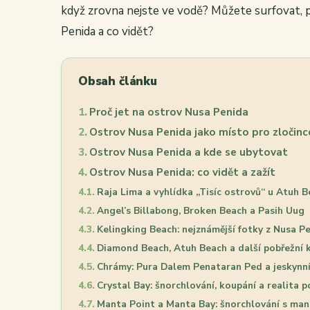
když zrovna nejste ve vodě? Můžete surfovat, 
Penida a co vidět?
Obsah článku
Proč jet na ostrov Nusa Penida
Ostrov Nusa Penida jako místo pro zločinc
Ostrov Nusa Penida a kde se ubytovat
Ostrov Nusa Penida: co vidět a zažít
Raja Lima a vyhlídka „Tisíc ostrovů“ u Atuh 
Angel’s Billabong, Broken Beach a Pasih Uug
Kelingking Beach: nejznámější fotky z Nusa P
Diamond Beach, Atuh Beach a další pobřežní 
Chrámy: Pura Dalem Penataran Ped a jeskynní 
Crystal Bay: šnorchlování, koupání a realita p
Manta Point a Manta Bay: šnorchlování s ma