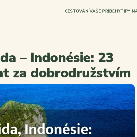
CESTOVÁNÍ
VAŠE PŘÍBĚHY
TIPY N
da – Indonésie: 23
at za dobrodružstvím