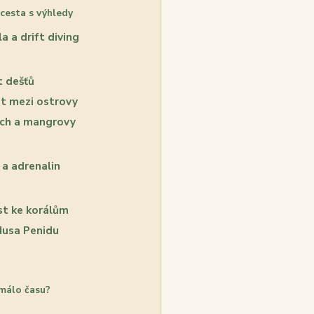
cesta s výhledy
 a drift diving
t dešťů
at mezi ostrovy
ch a mangrovy
 a adrenalin
st ke korálům
 Nusa Penidu
 málo času?