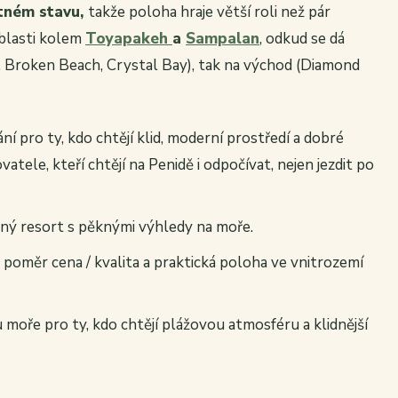
atném stavu,
takže poloha hraje větší roli než pár
blasti kolem
Toyapakeh
a
Sampalan
, odkud se dá
, Broken Beach, Crystal Bay), tak na východ (Diamond
ní pro ty, kdo chtějí klid, moderní prostředí a dobré
tele, kteří chtějí na Penidě i odpočívat, nejen jezdit po
ený resort s pěknými výhledy na moře.
ý poměr cena / kvalita a praktická poloha ve vnitrozemí
 moře pro ty, kdo chtějí plážovou atmosféru a klidnější