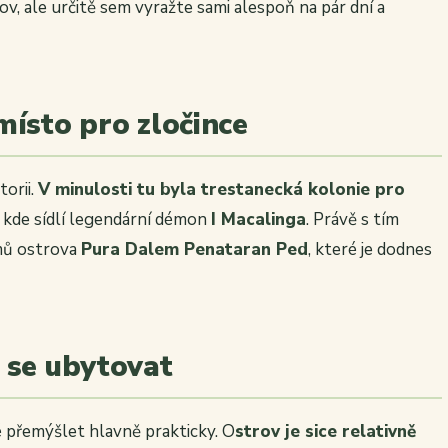
v, ale určitě sem vyražte sami alespoň na pár dní a
místo pro zločince
torii.
V minulosti tu byla trestanecká kolonie pro
, kde sídlí legendární démon
I Macalinga
. Právě s tím
ámů ostrova
Pura Dalem Penataran Ped
, které je dodnes
 se ubytovat
 přemýšlet hlavně prakticky. O
strov je sice relativně