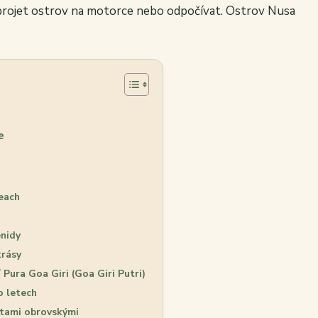
projet ostrov na motorce nebo odpočívat. Ostrov Nusa
e
Beach
enidy
krásy
Pura Goa Giri (Goa Giri Putri)
o letech
ntami obrovskými