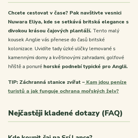
Chcete cestovat v čase? Pak navštivte vesnici
Nuwara Eliya, kde se setkává britská elegance s
divokou krásou čajových plantáží.
Tento malý
kousek Anglie vás přenese do časů britské
kolonizace. Uvidíte tady úzké uličky lemované s
kamennými domy a květinovými zahradami, golfové
hřiště a ponuré
horské podnebí typické pro Anglii.
TIP: Záchranná stanice zvířat –
Kam jdou peníze
turistů a jak funguje ochrana mořských želv?
Nejčastěji kladené dotazy (FAQ)
Kde koupit čaj na Srí Lance?