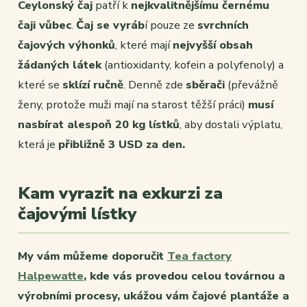
Ceylonský čaj
patří k
nejkvalitnějšímu černému
čaji vůbec
.
Čaj se vyráb
í pouze ze
svrchních
čajových výhonků
, které mají
nejvyšší obsah
žádaných látek
(antioxidanty, kofein a polyfenoly) a
které se
sklízí ručně
. Denně zde
sběrači
(převážně
ženy, protože muži mají na starost těžší práci)
musí
nasbírat alespoň 20 kg lístků
, aby dostali výplatu,
která je
přibližně 3 USD za den.
Kam vyrazit na exkurzi za
čajovými lístky
My vám můžeme doporučit
Tea factory
Halpewatte
, kde vás provedou celou továrnou a
výrobními procesy, ukážou vám čajové plantáže a