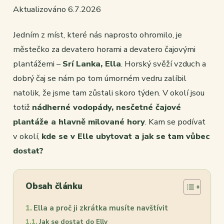
Aktualizováno 6.7.2026
Jedním z míst, které nás naprosto ohromilo, je
městečko za devatero horami a devatero čajovými
plantážemi –
Srí Lanka, Ella
. Horský svěží vzduch a
dobrý čaj se nám po tom úmorném vedru zalíbil
natolik, že jsme tam zůstali skoro týden. V okolí jsou
totiž
nádherné vodopády, nesčetné čajové
plantáže a hlavně milované hory
. Kam se podívat
v okolí,
kde se v Elle ubytovat a jak se tam vůbec
dostat?
Obsah článku
Ella a proč ji zkrátka musíte navštívit
Jak se dostat do Elly