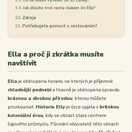
Co se nesmí vyvážet ze Srí Lanky?
Jak dlouho trvá cesta vlakem do Elly?
Zdroje
Potřebujete pomoct s cestováním?
Ella a proč ji zkrátka musíte
navštívit
Ella
je obklopena horami, ve kterých je příjemné
chladnější podnebí
a hlavně je obklopena opravdu
krásnou a divokou přírodou
, kterou můžete
prozkoumat.
Historie Elly
je úzce spjata s
britskou
koloniální érou
, kdy se oblast stala centrem
čajového průmyslu. Původní obyvatelé této oblasti