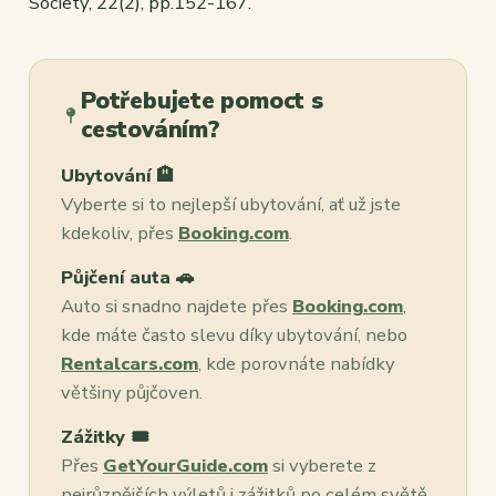
Society
,
22
(2), pp.152-167.
Potřebujete pomoct s
cestováním?
Ubytování 🏨
Vyberte si to nejlepší ubytování, ať už jste
kdekoliv, přes
Booking.com
.
Půjčení auta 🚗
Auto si snadno najdete přes
Booking.com
,
kde máte často slevu díky ubytování, nebo
Rentalcars.com
, kde porovnáte nabídky
většiny půjčoven.
Zážitky 🎟️
Přes
GetYourGuide.com
si vyberete z
nejrůznějších výletů i zážitků po celém světě,