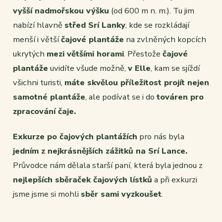
vyšší nadmořskou výšku
(od 600 m n. m.). Tu jim
nabízí hlavně
střed Srí Lanky
, kde se rozkládají
menší i větší
čajové plantáže
na zvlněných kopcích
ukrytých
mezi většími horami
. Přestože
čajové
plantáže
uvidíte všude možně,
v Elle
, kam se sjíždí
všichni turisti,
máte skvělou příležitost projít nejen
samotné plantáže
, ale podívat se i do
továren pro
zpracování čaje.
Exkurze po čajových plantážích
pro nás byla
jedním z nejkrásnějších zážitků na Srí Lance.
Průvodce nám dělala starší paní, která byla jednou z
nejlepších sběraček čajových lístků
a při exkurzi
jsme jsme si mohli
sběr sami vyzkoušet
.