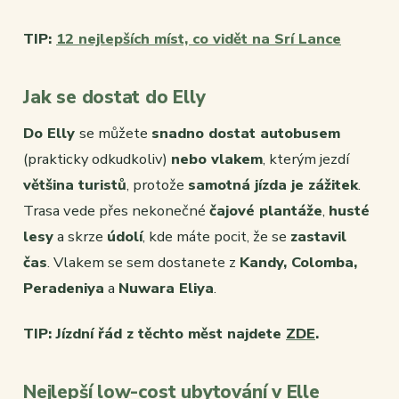
TIP:
12 nejlepších míst, co vidět na Srí Lance
Jak se dostat do Elly
Do Elly
se můžete
snadno dostat autobusem
(prakticky odkudkoliv)
nebo vlakem
, kterým jezdí
většina turistů
, protože
samotná jízda je zážitek
.
Trasa vede přes nekonečné
čajové plantáže
,
husté
lesy
a skrze
údolí
, kde máte pocit, že se
zastavil
čas
. Vlakem se sem dostanete z
Kandy, Colomba,
Peradeniya
a
Nuwara Eliya
.
TIP: Jízdní řád z těchto měst najdete
ZDE
.
Nejlepší low-cost ubytování v Elle