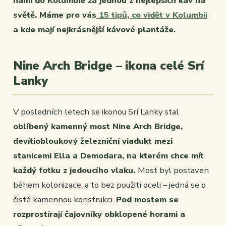
námi do Kolumbie za jednou z nejlepších káv na
světě. Máme pro vás
15 tipů, co vidět v Kolumbii
a kde mají nejkrásnější kávové plantáže.
Nine Arch Bridge – ikona celé Srí
Lanky
V posledních letech se ikonou Srí Lanky stal
oblíbený kamenný most Nine Arch Bridge,
devítiobloukový železniční viadukt mezi
stanicemi Ella a Demodara, na kterém chce mít
každý fotku z jedoucího vlaku.
Most byl postaven
během kolonizace, a to bez použití oceli – jedná se o
čistě kamennou konstrukci.
Pod mostem se
rozprostírají čajovníky obklopené horami a