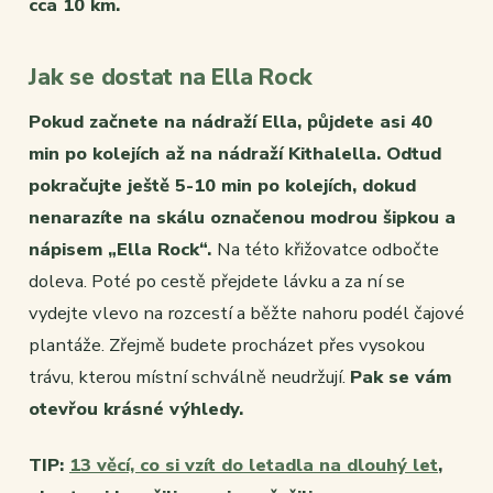
cca 10 km.
Jak se dostat na Ella Rock
Pokud začnete na nádraží Ella, půjdete asi 40
min po kolejích až na nádraží Kithalella. Odtud
pokračujte ještě 5-10 min po kolejích, dokud
nenarazíte na skálu označenou modrou šipkou a
nápisem „Ella Rock“.
Na této křižovatce odbočte
doleva. Poté po cestě přejdete lávku a za ní se
vydejte vlevo na rozcestí a běžte nahoru podél čajové
plantáže. Zřejmě budete procházet přes vysokou
trávu, kterou místní schválně neudržují.
Pak se vám
otevřou krásné výhledy.
TIP:
13 věcí, co si vzít do letadla na dlouhý let
,