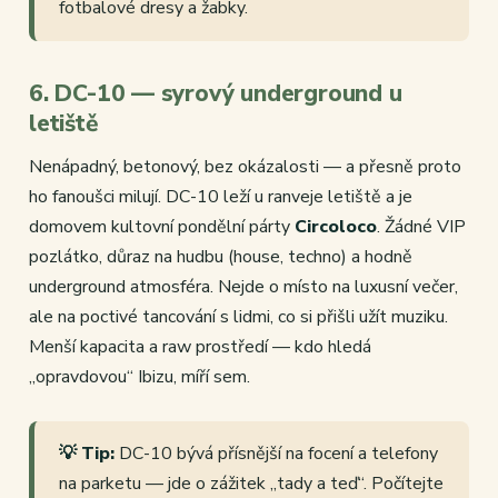
fotbalové dresy a žabky.
6. DC-10 — syrový underground u
letiště
Nenápadný, betonový, bez okázalosti — a přesně proto
ho fanoušci milují. DC-10 leží u ranveje letiště a je
domovem kultovní pondělní párty
Circoloco
. Žádné VIP
pozlátko, důraz na hudbu (house, techno) a hodně
underground atmosféra. Nejde o místo na luxusní večer,
ale na poctivé tancování s lidmi, co si přišli užít muziku.
Menší kapacita a raw prostředí — kdo hledá
„opravdovou“ Ibizu, míří sem.
💡 Tip:
DC-10 bývá přísnější na focení a telefony
na parketu — jde o zážitek „tady a teď“. Počítejte