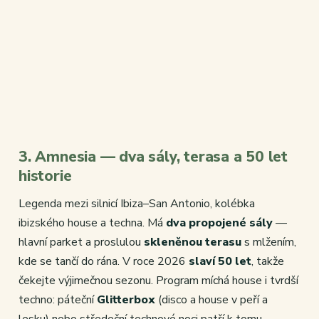
3. Amnesia — dva sály, terasa a 50 let
historie
Legenda mezi silnicí Ibiza–San Antonio, kolébka
ibizského house a techna. Má
dva propojené sály
—
hlavní parket a proslulou
skleněnou terasu
s mlžením,
kde se tančí do rána. V roce 2026
slaví 50 let
, takže
čekejte výjimečnou sezonu. Program míchá house i tvrdší
techno: páteční
Glitterbox
(disco a house v peří a