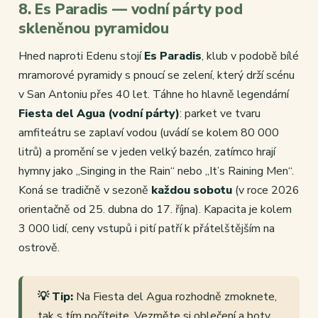
8. Es Paradis — vodní párty pod
skleněnou pyramidou
Hned naproti Edenu stojí
Es Paradis
, klub v podobě bílé
mramorové pyramidy s pnoucí se zelení, který drží scénu
v San Antoniu přes 40 let. Táhne ho hlavně legendární
Fiesta del Agua (vodní párty)
: parket ve tvaru
amfiteátru se zaplaví vodou (uvádí se kolem 80 000
litrů) a promění se v jeden velký bazén, zatímco hrají
hymny jako „Singing in the Rain“ nebo „It’s Raining Men“.
Koná se tradičně v sezoně
každou sobotu
(v roce 2026
orientačně od 25. dubna do 17. října). Kapacita je kolem
3 000 lidí, ceny vstupů i pití patří k přátelštějším na
ostrově.
💡 Tip:
Na Fiesta del Agua rozhodně zmoknete,
tak s tím počítejte. Vezměte si oblečení a boty,