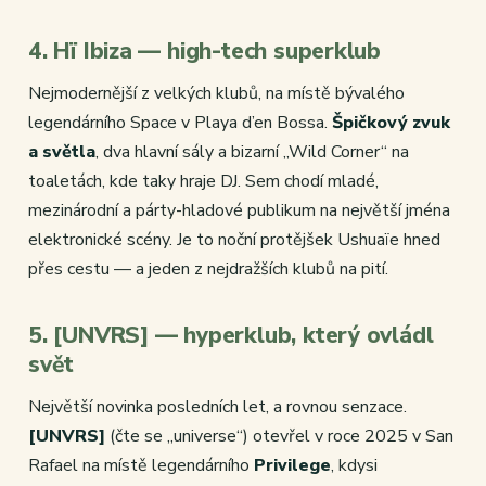
4. Hï Ibiza — high-tech superklub
Nejmodernější z velkých klubů, na místě bývalého
legendárního Space v Playa d’en Bossa.
Špičkový zvuk
a světla
, dva hlavní sály a bizarní „Wild Corner“ na
toaletách, kde taky hraje DJ. Sem chodí mladé,
mezinárodní a párty-hladové publikum na největší jména
elektronické scény. Je to noční protějšek Ushuaïe hned
přes cestu — a jeden z nejdražších klubů na pití.
5. [UNVRS] — hyperklub, který ovládl
svět
Největší novinka posledních let, a rovnou senzace.
[UNVRS]
(čte se „universe“) otevřel v roce 2025 v San
Rafael na místě legendárního
Privilege
, kdysi