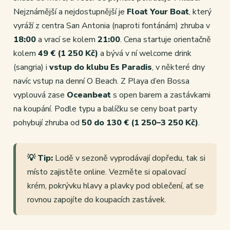
Nejznámější a nejdostupnější je
Float Your Boat
, který
vyráží z centra San Antonia (naproti fontánám) zhruba v
18:00
a vrací se kolem
21:00
. Cena startuje orientačně
kolem
49 € (1 250 Kč)
a bývá v ní welcome drink
(sangria) i
vstup do klubu Es Paradis
, v některé dny
navíc vstup na denní O Beach. Z Playa d’en Bossa
vyplouvá zase
Oceanbeat
s open barem a zastávkami
na koupání. Podle typu a balíčku se ceny boat party
pohybují zhruba od
50 do 130 € (1 250–3 250 Kč)
.
💡 Tip:
Lodě v sezoně vyprodávají dopředu, tak si
místo zajistěte online. Vezměte si opalovací
krém, pokrývku hlavy a plavky pod oblečení, ať se
rovnou zapojíte do koupacích zastávek.