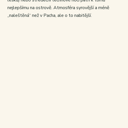
lesku) nebo středeční technové noci patří k tomu
nejlepšímu na ostrově. Atmosféra syrovější a méně
„naleštěná“ než v Pacha, ale o to nabitější.