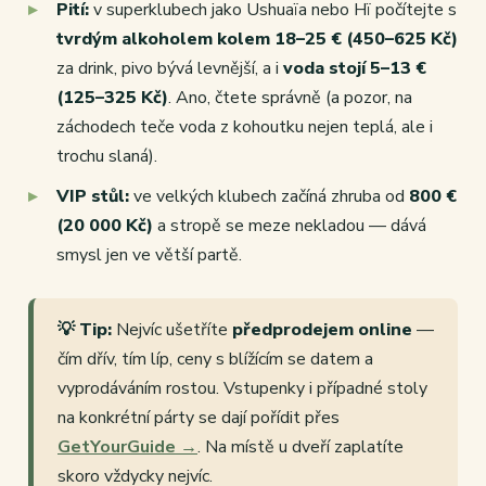
Pití:
v superklubech jako Ushuaïa nebo Hï počítejte s
tvrdým alkoholem kolem 18–25 € (450–625 Kč)
za drink, pivo bývá levnější, a i
voda stojí 5–13 €
(125–325 Kč)
. Ano, čtete správně (a pozor, na
záchodech teče voda z kohoutku nejen teplá, ale i
trochu slaná).
VIP stůl:
ve velkých klubech začíná zhruba od
800 €
(20 000 Kč)
a stropě se meze nekladou — dává
smysl jen ve větší partě.
💡 Tip:
Nejvíc ušetříte
předprodejem online
—
čím dřív, tím líp, ceny s blížícím se datem a
vyprodáváním rostou. Vstupenky i případné stoly
na konkrétní párty se dají pořídit přes
GetYourGuide →
. Na místě u dveří zaplatíte
skoro vždycky nejvíc.