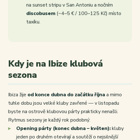
na sunset stripu v San Antoniu a nočním
discobusem
(~4–5 € / 100–125 Kč) místo
taxíku.
Kdy je na Ibize klubová
sezona
Ibiza žije
od konce dubna do začátku října
a mimo
tuhle dobu jsou velké kluby zavřené — v listopadu
byste na ostrově klubovou párty prakticky nenašli.
Rytmus sezony je každý rok podobný:
Opening párty (konec dubna – květen):
kluby
jeden po druhém otevírají a soutěží o nejsilnější