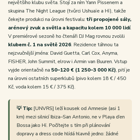
největšího klubu světa. Stojí za ním Yann Pissenem a
skupina The Night League (tvůrci Ushuaïe a Hï), takže
čekejte produkci na úrovni festivalu:
tři propojené sály,
arénový zvuk a světla a kapacitu kolem 10 000 lidí
.
V premiérové sezoně ho čtenáři DJ Mag rovnou zvolili
klubem č. 1 na světě 2026
. Rezidence táhnou ta
nejzvučnější jména: David Guetta, Carl Cox, Anyma,
FISHER, John Summit, elrow i Armin van Buuren. Vstup
vyjde orientačně na
50–120 € (1 250–3 000 Kč)
, pití je
na úrovni ostatních superklubů (pivo kolem 18 € / 450
Kč, voda kolem 15 € / 375 Kč).
💡 Tip:
[UNVRS] leží kousek od Amnesie (asi 1
km) mezi silnicí Ibiza–San Antonio, ne v Playa d’en
Bossa jako Hï. Počítejte s tím při plánování
dopravy a dress code hlídá hlavně jedno: žádné