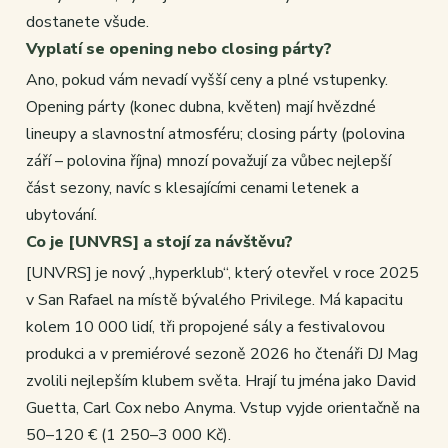
dostanete všude.
Vyplatí se opening nebo closing párty?
Ano, pokud vám nevadí vyšší ceny a plné vstupenky.
Opening párty (konec dubna, květen) mají hvězdné
lineupy a slavnostní atmosféru; closing párty (polovina
září – polovina října) mnozí považují za vůbec nejlepší
část sezony, navíc s klesajícími cenami letenek a
ubytování.
Co je [UNVRS] a stojí za návštěvu?
[UNVRS] je nový „hyperklub“, který otevřel v roce 2025
v San Rafael na místě bývalého Privilege. Má kapacitu
kolem 10 000 lidí, tři propojené sály a festivalovou
produkci a v premiérové sezoně 2026 ho čtenáři DJ Mag
zvolili nejlepším klubem světa. Hrají tu jména jako David
Guetta, Carl Cox nebo Anyma. Vstup vyjde orientačně na
50–120 € (1 250–3 000 Kč).