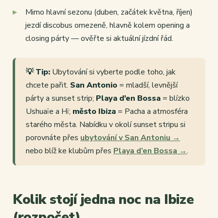
Mimo hlavní sezonu (duben, začátek května, říjen)
jezdí discobus omezeně, hlavně kolem opening a
closing párty — ověřte si aktuální jízdní řád.
💡 Tip:
Ubytování si vyberte podle toho, jak
chcete pařit.
San Antonio
= mladší, levnější
párty a sunset strip;
Playa d’en Bossa
= blízko
Ushuaïe a Hï;
město Ibiza
= Pacha a atmosféra
starého města. Nabídku v okolí sunset stripu si
porovnáte přes
ubytování v San Antoniu →
nebo blíž ke klubům přes
Playa d’en Bossa →
.
Kolik stojí jedna noc na Ibize
(rozpočet)