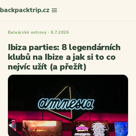
backpacktrip.cz
Hledat
Baleárské ostrovy · 6.7.2026
Ibiza parties: 8 legendárních
klubů na Ibize a jak si to co
nejvíc užít (a přežít)