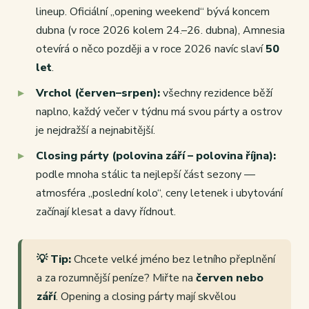
lineup. Oficiální „opening weekend“ bývá koncem
dubna (v roce 2026 kolem 24.–26. dubna), Amnesia
otevírá o něco později a v roce 2026 navíc slaví
50
let
.
Vrchol (červen–srpen):
všechny rezidence běží
naplno, každý večer v týdnu má svou párty a ostrov
je nejdražší a nejnabitější.
Closing párty (polovina září – polovina října):
podle mnoha stálic ta nejlepší část sezony —
atmosféra „poslední kolo“, ceny letenek i ubytování
začínají klesat a davy řídnout.
💡 Tip:
Chcete velké jméno bez letního přeplnění
a za rozumnější peníze? Miřte na
červen nebo
září
. Opening a closing párty mají skvělou