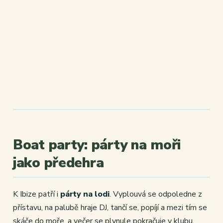
Boat party: párty na moři
jako předehra
K Ibize patří i
párty na lodi
. Vyplouvá se odpoledne z
přístavu, na palubě hraje DJ, tančí se, popíjí a mezi tím se
skáče do moře, a večer se plynule pokračuje v klubu.