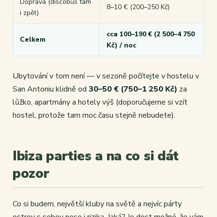
Doprava (discobus tam
8–10 € (200–250 Kč)
i zpět)
cca 100–190 € (2 500–4 750
Celkem
Kč) / noc
Ubytování v tom není — v sezoně počítejte v hostelu v
San Antoniu klidně od
30–50 € (750–1 250 Kč)
za
lůžko, apartmány a hotely výš (doporučujeme si vzít
hostel, protože tam moc času stejně nebudete).
Ibiza parties a na co si dát
pozor
Co si budem, největší kluby na světě a nejvíc párty