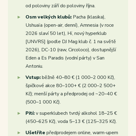
od poloviny září do poloviny října.
Osm velkých klubů:
Pacha (klasika),
Ushuaïa (open-air, denní), Amnesia (v roce
2026 slaví 50 let), Hï, nový hyperklub
[UNVRS] (podle DJ Mag klub č. 1 na světě
2026), DC-10 (raw, Circoloco), dostupnější
Eden a Es Paradis (vodní párty) v San
Antoniu.
Vstup:
běžně 40–80 € (1 000–2 000 Kč),
špičkové akce 80–100+ € (2 000–2 500+
Kč); menší párty a předprodej od ~20–40 €
(500–1 000 Kč).
Pití:
v superklubech tvrdý alkohol 18–25 €
(450–625 Kč), voda 5–13 € (125–325 Kč).
Ušetříte
předprodejem online, warm-upem