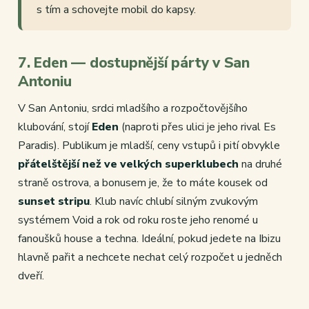
s tím a schovejte mobil do kapsy.
7. Eden — dostupnější párty v San
Antoniu
V San Antoniu, srdci mladšího a rozpočtovějšího
klubování, stojí
Eden
(naproti přes ulici je jeho rival Es
Paradis). Publikum je mladší, ceny vstupů i pití obvykle
přátelštější než ve velkých superklubech
na druhé
straně ostrova, a bonusem je, že to máte kousek od
sunset stripu
. Klub navíc chlubí silným zvukovým
systémem Void a rok od roku roste jeho renomé u
fanoušků house a techna. Ideální, pokud jedete na Ibizu
hlavně pařit a nechcete nechat celý rozpočet u jedněch
dveří.