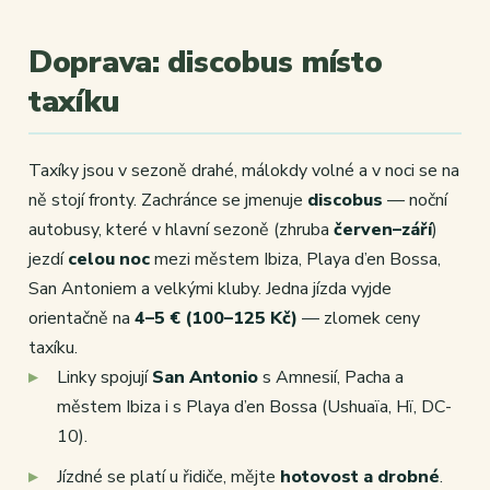
Doprava: discobus místo
taxíku
Taxíky jsou v sezoně drahé, málokdy volné a v noci se na
ně stojí fronty. Zachránce se jmenuje
discobus
— noční
autobusy, které v hlavní sezoně (zhruba
červen–září
)
jezdí
celou noc
mezi městem Ibiza, Playa d’en Bossa,
San Antoniem a velkými kluby. Jedna jízda vyjde
orientačně na
4–5 € (100–125 Kč)
— zlomek ceny
taxíku.
Linky spojují
San Antonio
s Amnesií, Pacha a
městem Ibiza i s Playa d’en Bossa (Ushuaïa, Hï, DC-
10).
Jízdné se platí u řidiče, mějte
hotovost a drobné
.