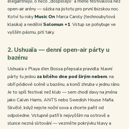
elegantnější, o něco „dospělejší“ a méně festivalová než
open-air arény — sázka na jistotu pro první ibizskou noc.
Kotví tu roky
Music On
Marca Caroly (technoubytová
klasika) a nedělní
Solomun +1
. Vstup se pohybuje ve
vyšším pásmu, pití taky.
2. Ushuaïa — denní open-air párty u
bazénu
Ushuaïa v Playa d’en Bossa přepsala pravidla: hlavní
párty tu jedou
za bílého dne pod širým nebem
, na
obří pódiové scéně u bazénu, a končí zhruba v jednu ráno.
Je to spíš festival než klub — sem chodí davy na jména
jako Calvin Harris, ANTS nebo Swedish House Mafia.
Skvělé, když nejste noční sova a chcete pařit od
odpoledne. Vstupné patří k nejvyšším na ostrově a
slunce nezná slitování — vezměte pokrývku hlavy a