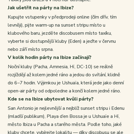
Jak ušetřit na párty na Ibize?
Kupujte vstupenky v předprodeji online (čím dřív, tím
levněji), pijte warm-up na sunset stripu místo u
klubového baru, jezděte discobusem místo taxíku,
vyberte si dostupnější kluby (Eden) a jeďte v červnu
nebo září místo srpna.
V kolik hodin párty na Ibize začínají?
Noční kluby (Pacha, Amnesia, Hï, DC-10) se reálně
rozjíždějí až kolem jedné ráno a jedou do svítání, klidně
do 6–7 hodin. Výjimkou je Ushuaïa, která jede jako denní
open-air párty od odpoledne a končí kolem jedné ráno.
Kde se na Ibize ubytovat kvůli párty?
San Antonio je nejlevnější a nejblíž sunset stripu i Edenu
(mladší publikum), Playa d’en Bossa je u Ushuaïe a Hï,
město Ibiza u Pacha a starého města. Podle toho, jaké
kluby chcete, vybírejte lokalitu — díky discobusu se ale