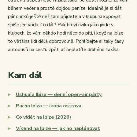
ostrov s sebou nese i rizika. Jaká? Je dost možné, že vám
během večer a prostě dojdou peníze. Ideálně je si dát
pár drinků ještě než tam půjdete a v klubu si kupovat
spíše jen vodu. Co dál? Pak hrozí rizika jako jinde v
klubech, že vám někdo hodí něco do pití, i když na Ibize
to většina lidí dělá dobrovolně. Pohlídejte si taky časy
autobusů na cestu zpět, ať neplatíte drahého taxíka.
Kam dál
Ushuaïa Ibiza — denní open-air párty
Pacha Ibiza — ikona ostrova
Co vidět na Ibize (2026)
Víkend na Ibize — jak ho naplánovat