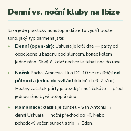
Denní vs. noční kluby na Ibize
Ibiza jede prakticky nonstop a dá se to využít podle
toho, jaký typ pařmena jste:
Denní (open-air):
Ushuaïa je král dne — párty od
odpoledne u bazénu pod sluncem, konec kolem
jedné ráno. Skvělé, když nechcete tahat noc do rána.
Noční:
Pacha, Amnesia, Hï a DC-10 se rozjíždějí
od
půlnoci a jedou do svítání
(klidně do 6–7 ráno).
Reálný začátek párty je pozdější, než čekáte — před
jednou ráno bývá poloprázdno.
Kombinace:
klasika je sunset v San Antoniu →
denní Ushuaïa → noční přechod do Hï. Nebo
pohodový večer: sunset strip → Eden.