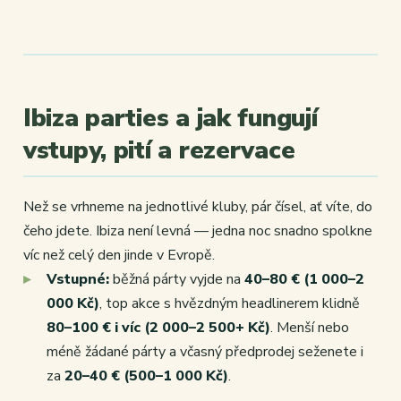
Ibiza parties a jak fungují
vstupy, pití a rezervace
Než se vrhneme na jednotlivé kluby, pár čísel, ať víte, do
čeho jdete. Ibiza není levná — jedna noc snadno spolkne
víc než celý den jinde v Evropě.
Vstupné:
běžná párty vyjde na
40–80 € (1 000–2
000 Kč)
, top akce s hvězdným headlinerem klidně
80–100 € i víc (2 000–2 500+ Kč)
. Menší nebo
méně žádané párty a včasný předprodej seženete i
za
20–40 € (500–1 000 Kč)
.