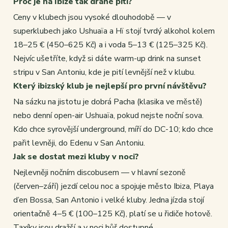
Proč je na Ibize tak drahé pití?
Ceny v klubech jsou vysoké dlouhodobě — v
superklubech jako Ushuaïa a Hï stojí tvrdý alkohol kolem
18–25 € (450–625 Kč) a i voda 5–13 € (125–325 Kč).
Nejvíc ušetříte, když si dáte warm-up drink na sunset
stripu v San Antoniu, kde je pití levnější než v klubu.
Který ibizský klub je nejlepší pro první návštěvu?
Na sázku na jistotu je dobrá Pacha (klasika ve městě)
nebo denní open-air Ushuaïa, pokud nejste noční sova.
Kdo chce syrovější underground, míří do DC-10; kdo chce
pařit levněji, do Edenu v San Antoniu.
Jak se dostat mezi kluby v noci?
Nejlevněji nočním discobusem — v hlavní sezoně
(červen–září) jezdí celou noc a spojuje město Ibiza, Playa
d’en Bossa, San Antonio i velké kluby. Jedna jízda stojí
orientačně 4–5 € (100–125 Kč), platí se u řidiče hotově.
Taxíky jsou dražší a v noci hůř dostupné.