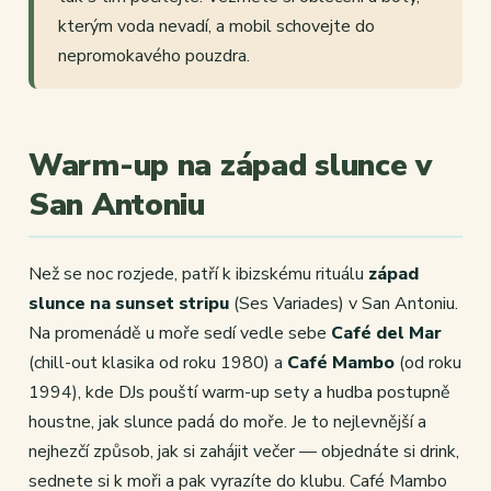
kterým voda nevadí, a mobil schovejte do
nepromokavého pouzdra.
Warm-up na západ slunce v
San Antoniu
Než se noc rozjede, patří k ibizskému rituálu
západ
slunce na sunset stripu
(Ses Variades) v San Antoniu.
Na promenádě u moře sedí vedle sebe
Café del Mar
(chill-out klasika od roku 1980) a
Café Mambo
(od roku
1994), kde DJs pouští warm-up sety a hudba postupně
houstne, jak slunce padá do moře. Je to nejlevnější a
nejhezčí způsob, jak si zahájit večer — objednáte si drink,
sednete si k moři a pak vyrazíte do klubu. Café Mambo