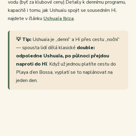
vodu (byť za klubové ceny).Detaily k dennímu programu,
kapacitě i tomu, jak Ushuaïu spojit se sousedním Hï,
najdete v článku
Ushuaïa Ibiza
.
💡 Tip:
Ushuaïa je „denní“ a Hï přes cestu „noční“
— spousta lidí dělá klasické
double:
odpoledne Ushuaïa, po půlnoci přejdou
naproti do Hï
. Když už jednou platíte cestu do
Playa d’en Bossa, vyplatí se to naplánovat na
jeden den.