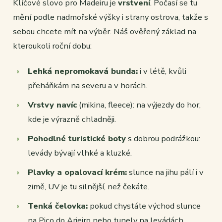
Klíčové slovo pro Madeiru je
vrstvení
. Počasí se tu
mění podle nadmořské výšky i strany ostrova, takže s
sebou chcete mít na výběr. Náš ověřený základ na
kteroukoli roční dobu:
Lehká nepromokavá bunda:
i v létě, kvůli
přeháňkám na severu a v horách.
Vrstvy navíc
(mikina, fleece): na výjezdy do hor,
kde je výrazně chladněji.
Pohodlné turistické boty
s dobrou podrážkou:
levády bývají vlhké a kluzké.
Plavky a opalovací krém:
slunce na jihu pálí i v
zimě, UV je tu silnější, než čekáte.
Tenká čelovka:
pokud chystáte východ slunce
na Pico do Arieiro nebo tunely na levádách.