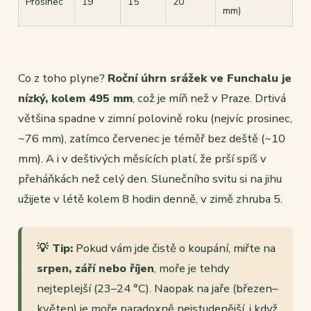
Prosinec
19
15
20
mm)
Co z toho plyne?
Roční úhrn srážek ve Funchalu je
nízký, kolem 495 mm
, což je míň než v Praze. Drtivá
většina spadne v zimní polovině roku (nejvíc prosinec,
~76 mm), zatímco červenec je téměř bez deště (~10
mm). A i v deštivých měsících platí, že prší spíš v
přeháňkách než celý den. Slunečního svitu si na jihu
užijete v létě kolem 8 hodin denně, v zimě zhruba 5.
💡 Tip:
Pokud vám jde čistě o koupání, miřte na
srpen, září nebo říjen
, moře je tehdy
nejteplejší (23–24 °C). Naopak na jaře (březen–
květen) je moře paradoxně nejstudenější, i když