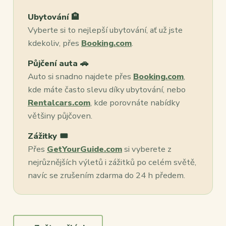
Ubytování 🏨
Vyberte si to nejlepší ubytování, ať už jste
kdekoliv, přes
Booking.com
.
Půjčení auta 🚗
Auto si snadno najdete přes
Booking.com
,
kde máte často slevu díky ubytování, nebo
Rentalcars.com
, kde porovnáte nabídky
většiny půjčoven.
Zážitky 🎟️
Přes
GetYourGuide.com
si vyberete z
nejrůznějších výletů i zážitků po celém světě,
navíc se zrušením zdarma do 24 h předem.