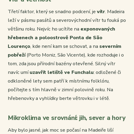
Třetí faktor, který se snadno podcení, je
vítr
. Madeira
leží v pásmu pasátů a severovýchodní vítr tu fouká po
většinu roku. Nejvíc ho ucítíte na
exponovaných
hřebenech a poloostrově Ponta de São
Lourenço
, kde není kam se schovat, a na
severním
pobřeží
(Porto Moniz, São Vicente), kde rozhoduje i o
tom, zda jsou přírodní bazény otevřené. Silný vítr
navíc umí
uzavřít letiště ve Funchalu
: odložené či
odkloněné lety sem patří k místnímu folklóru,
počítejte s tím hlavně v zimní polovině roku. Na
hřebenovky a vyhlídky berte větrovku i v létě.
Mikroklima ve srovnání: jih, sever a hory
Aby bylo jasné, jak moc se počasí na Madeiře liší