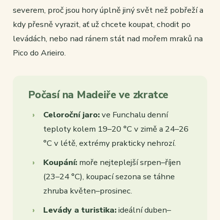
severem, proč jsou hory úplně jiný svět než pobřeží a
kdy přesně vyrazit, ať už chcete koupat, chodit po
levádách, nebo nad ránem stát nad mořem mraků na
Pico do Arieiro.
Počasí na Madeiře ve zkratce
Celoroční jaro:
ve Funchalu denní
teploty kolem 19–20 °C v zimě a 24–26
°C v létě, extrémy prakticky nehrozí.
Koupání:
moře nejteplejší srpen–říjen
(23–24 °C), koupací sezona se táhne
zhruba květen–prosinec.
Levády a turistika:
ideální duben–