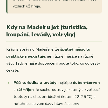
vzduch už hřeje.
Kdy na Madeiru jet (turistika,
koupání, levády, velryby)
Krásná zpráva o Madeiře je, že
špatný měsíc tu
prakticky neexistuje
, jen různé měsíce na různé
věci. Tady je naše doporučení podle toho, co od cesty
čekáte:
Pěší turistika a levády:
nejlépe
duben–červen
a
září–říjen
. Je sucho, ostrov je zelený a kvetoucí,
teploty na chození ideální (kolem 22–25 °C) a
netáhnou se vám davy hlavní sezony.