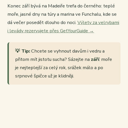
Konec září bývá na Madeiře trefa do černého: teplé
moře, jasné dny na túry a marina ve Funchalu, kde se
dá večer posedět dlouho do noci.
Výlety za velrybami
i levády rezervujete přes GetYourGuide →
💡 Tip:
Chcete se vyhnout davům i vedru a
přitom mít jistotu sucha? Sázejte na
září
: moře
je nejteplejší za celý rok, srážek málo a po
srpnové špičce už je klidněji.