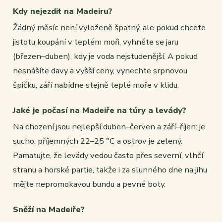
Kdy nejezdit na Madeiru?
Žádný měsíc není vyloženě špatný, ale pokud chcete
jistotu koupání v teplém moři, vyhněte se jaru
(březen–duben), kdy je voda nejstudenější. A pokud
nesnášíte davy a vyšší ceny, vynechte srpnovou
špičku, září nabídne stejně teplé moře v klidu.
Jaké je počasí na Madeiře na túry a levády?
Na chození jsou nejlepší duben–červen a září–říjen: je
sucho, příjemných 22–25 °C a ostrov je zelený.
Pamatujte, že levády vedou často přes severní, vlhčí
stranu a horské partie, takže i za slunného dne na jihu
mějte nepromokavou bundu a pevné boty.
Sněží na Madeiře?