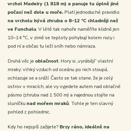
vrchol Madeiry (1 818 m) a panuje tu úplně jiné
počasí než dole u moře.
Platí jednoduché pravidlo:
na vrcholu bývá zhruba o 8–12 °C chladněji než
ve Funchalu
. V létě tak nahoře naměříte klidně jen
10–14 °C, v zimě se teploty pohybují kolem nuly i
pod ní a občas tu leží sníh nebo námraza.
Druhá věc je
oblačnost
. Hory si „vyrábějí“ vlastní
mraky: vlhký vzduch od oceánu po nich stoupá,
ochlazuje se a sráží. Často se tak stane, že je celý
ostrov v mracích, ale vy vyjedete autem nad oblačné
pásmo (zhruba nad 1 500 m) a najednou stojíte na
sluníčku
nad mořem mraků
. Tohle je ten slavný
pohled z pohlednic.
Kdy ho nejspíš zažijete?
Brzy ráno, ideálně na