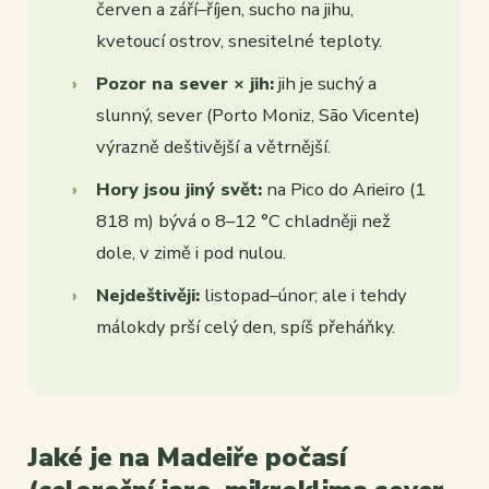
červen a září–říjen, sucho na jihu,
kvetoucí ostrov, snesitelné teploty.
Pozor na sever × jih:
jih je suchý a
slunný, sever (Porto Moniz, São Vicente)
výrazně deštivější a větrnější.
Hory jsou jiný svět:
na Pico do Arieiro (1
818 m) bývá o 8–12 °C chladněji než
dole, v zimě i pod nulou.
Nejdeštivěji:
listopad–únor; ale i tehdy
málokdy prší celý den, spíš přeháňky.
Jaké je na Madeiře počasí