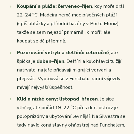
Koupání a pláže:
červenec–říjen
, kdy moře drží
22–24 °C. Madeira nemá moc písečných pláží
(spíš oblázky a přírodní bazény v Porto Moniz),
takže se sem nejezdí primárně „k moři“, ale
koupat se dá příjemně.
Pozorování velryb a delfínů:
celoročně
, ale
špička je
duben–říjen
. Delfíni a kulohlavci tu žijí
natrvalo, na jaře přidávají migrující vorvani a
plejtváci. Vyplouvá se z Funchalu, ranní výjezdy
mívají nejvyšší úspěšnost.
Klid a nízké ceny:
listopad–březen
. Je sice
vlhčeji, ale pořád 19–22 °C přes den, ostrov je
poloprázdný a ubytování levnější. Na Silvestra se
tady navíc koná slavný ohňostroj nad Funchalem.