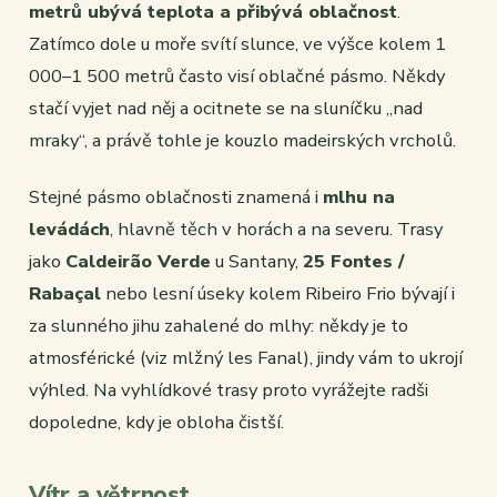
metrů ubývá teplota a přibývá oblačnost
.
Zatímco dole u moře svítí slunce, ve výšce kolem 1
000–1 500 metrů často visí oblačné pásmo. Někdy
stačí vyjet nad něj a ocitnete se na sluníčku „nad
mraky“, a právě tohle je kouzlo madeirských vrcholů.
Stejné pásmo oblačnosti znamená i
mlhu na
levádách
, hlavně těch v horách a na severu. Trasy
jako
Caldeirão Verde
u Santany,
25 Fontes /
Rabaçal
nebo lesní úseky kolem Ribeiro Frio bývají i
za slunného jihu zahalené do mlhy: někdy je to
atmosférické (viz mlžný les Fanal), jindy vám to ukrojí
výhled. Na vyhlídkové trasy proto vyrážejte radši
dopoledne, kdy je obloha čistší.
Vítr a větrnost