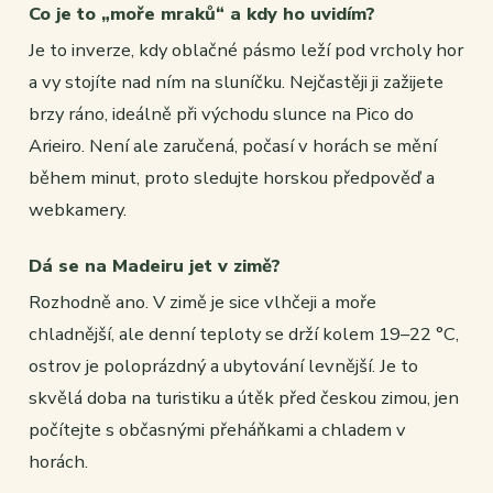
Co je to „moře mraků“ a kdy ho uvidím?
Je to inverze, kdy oblačné pásmo leží pod vrcholy hor
a vy stojíte nad ním na sluníčku. Nejčastěji ji zažijete
brzy ráno, ideálně při východu slunce na Pico do
Arieiro. Není ale zaručená, počasí v horách se mění
během minut, proto sledujte horskou předpověď a
webkamery.
Dá se na Madeiru jet v zimě?
Rozhodně ano. V zimě je sice vlhčeji a moře
chladnější, ale denní teploty se drží kolem 19–22 °C,
ostrov je poloprázdný a ubytování levnější. Je to
skvělá doba na turistiku a útěk před českou zimou, jen
počítejte s občasnými přeháňkami a chladem v
horách.