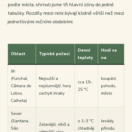
podle místa, shrnuli jsme tři hlavní zóny do jedné
tabulky. Rozdíly mezi nimi bývají klidně větší než mezi
jednotlivými ročními obdobími.
Denní
Hodí se
Oblast
Typické počasí
teploty
na
Jih
(Funchal,
Nejsušší a
koupání,
cca 19–
Câmara de
nejslunnější, hory
pohodu,
25 °C
Lobos,
zachytí mraky
město
Calheta)
Sever
(Santana,
o 1–3 °C
levády,
Zelenější, vlhčí a
São
chladněji
přírodu,
větrnější, více