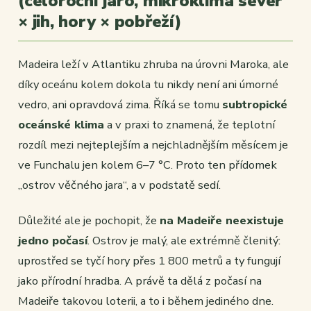
(celoroční jaro, mikroklima sever
× jih, hory × pobřeží)
Madeira leží v Atlantiku zhruba na úrovni Maroka, ale
díky oceánu kolem dokola tu nikdy není ani úmorné
vedro, ani opravdová zima. Říká se tomu
subtropické
oceánské klima
a v praxi to znamená, že teplotní
rozdíl mezi nejteplejším a nejchladnějším měsícem je
ve Funchalu jen kolem 6–7 °C. Proto ten přídomek
„ostrov věčného jara“, a v podstatě sedí.
Důležité ale je pochopit, že
na Madeiře neexistuje
jedno počasí
. Ostrov je malý, ale extrémně členitý:
uprostřed se tyčí hory přes 1 800 metrů a ty fungují
jako přírodní hradba. A právě ta dělá z počasí na
Madeiře takovou loterii, a to i během jediného dne.