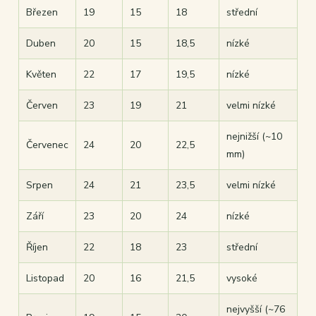
Březen
19
15
18
střední
Duben
20
15
18,5
nízké
Květen
22
17
19,5
nízké
Červen
23
19
21
velmi nízké
nejnižší (~10
Červenec
24
20
22,5
mm)
Srpen
24
21
23,5
velmi nízké
Září
23
20
24
nízké
Říjen
22
18
23
střední
Listopad
20
16
21,5
vysoké
nejvyšší (~76