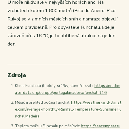
U moře nikdy, ale v nejvyšších horách ano. Na
vrcholech kolem 1 800 metrů (Pico do Arieiro, Pico
Ruivo) se v zimních měsících sníh a námraza objevují
celkem pravidelně. Pro obyvatele Funchalu, kde je
zároveň přes 18 °C, je to oblíbená atrakce na jeden
den.
Zdroje
Klima Funchalu (teploty, srážky, sluneční svit):
https://en.clim
ate-data.org/europe/portugal/madeira/funchal-144/
Měsíční přehled počasí Funchal:
https://weather-and-climat
e.com/average-monthly-Rainfall-Temperature-Sunshine,Fu
nchal,Madeira
Teplota moře u Funchalu po měsících:
https://seatemperatu