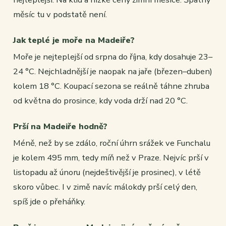
měsíc tu v podstatě není.
Jak teplé je moře na Madeiře?
Moře je nejteplejší od srpna do října, kdy dosahuje 23–
24 °C. Nejchladnější je naopak na jaře (březen–duben)
kolem 18 °C. Koupací sezona se reálně táhne zhruba
od května do prosince, kdy voda drží nad 20 °C.
Prší na Madeiře hodně?
Méně, než by se zdálo, roční úhrn srážek ve Funchalu
je kolem 495 mm, tedy míň než v Praze. Nejvíc prší v
listopadu až únoru (nejdeštivější je prosinec), v létě
skoro vůbec. I v zimě navíc málokdy prší celý den,
spíš jde o přeháňky.