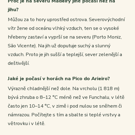
Proč je na severu Madeiry jiné počasí než na
jihu?
Můžou za to hory uprostřed ostrova. Severovýchodní
vítr žene od oceánu vlhký vzduch, ten se o vysoké
hřebeny zastaví a vyprší se na severu (Porto Moniz,
São Vicente). Na jih už doputuje suchý a slunný
vzduch. Proto je jih sušší a teplejší, sever zelenější a
deštivější.
Jaké je počasí v horách na Pico do Arieiro?
Výrazně chladnější než dole. Na vrcholu (1 818 m)
bývá zhruba o 8–12 °C méně než ve Funchalu, v létě
často jen 10–14 °C, v zimě i pod nulou se sněhem či
námrazou. Počítejte s tím a sbalte si teplé vrstvy a
větrovku i v létě.