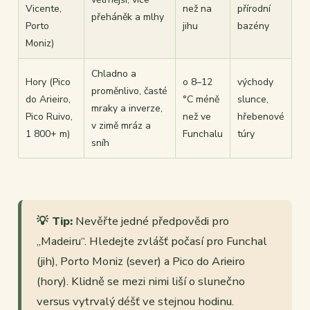
Vicente,
než na
přírodní
přeháněk a mlhy
Porto
jihu
bazény
Moniz)
Chladno a
Hory (Pico
o 8–12
východy
proměnlivo, časté
do Arieiro,
°C méně
slunce,
mraky a inverze,
Pico Ruivo,
než ve
hřebenové
v zimě mráz a
1 800+ m)
Funchalu
túry
sníh
💡 Tip:
Nevěřte jedné předpovědi pro
„Madeiru“. Hledejte zvlášť počasí pro Funchal
(jih), Porto Moniz (sever) a Pico do Arieiro
(hory). Klidně se mezi nimi liší o slunečno
versus vytrvalý déšť ve stejnou hodinu.