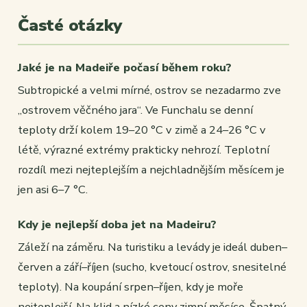
Časté otázky
Jaké je na Madeiře počasí během roku?
Subtropické a velmi mírné, ostrov se nezadarmo zve
„ostrovem věčného jara“. Ve Funchalu se denní
teploty drží kolem 19–20 °C v zimě a 24–26 °C v
létě, výrazné extrémy prakticky nehrozí. Teplotní
rozdíl mezi nejteplejším a nejchladnějším měsícem je
jen asi 6–7 °C.
Kdy je nejlepší doba jet na Madeiru?
Záleží na záměru. Na turistiku a levády je ideál duben–
červen a září–říjen (sucho, kvetoucí ostrov, snesitelné
teploty). Na koupání srpen–říjen, kdy je moře
nejteplejší. Na klid a nízké ceny zimní měsíce. Špatný