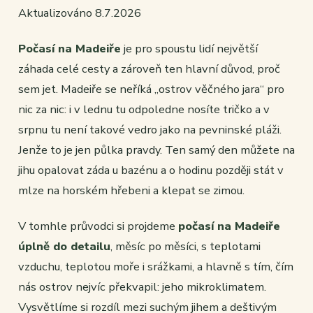
Aktualizováno 8.7.2026
Počasí na Madeiře
je pro spoustu lidí největší
záhada celé cesty a zároveň ten hlavní důvod, proč
sem jet. Madeiře se neříká „ostrov věčného jara“ pro
nic za nic: i v lednu tu odpoledne nosíte tričko a v
srpnu tu není takové vedro jako na pevninské pláži.
Jenže to je jen půlka pravdy. Ten samý den můžete na
jihu opalovat záda u bazénu a o hodinu později stát v
mlze na horském hřebeni a klepat se zimou.
V tomhle průvodci si projdeme
počasí na Madeiře
úplně do detailu
, měsíc po měsíci, s teplotami
vzduchu, teplotou moře i srážkami, a hlavně s tím, čím
nás ostrov nejvíc překvapil: jeho mikroklimatem.
Vysvětlíme si rozdíl mezi suchým jihem a deštivým