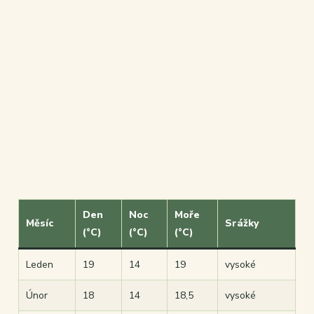
Den
Noc
Moře
Měsíc
Srážky
(°C)
(°C)
(°C)
Leden
19
14
19
vysoké
Únor
18
14
18,5
vysoké