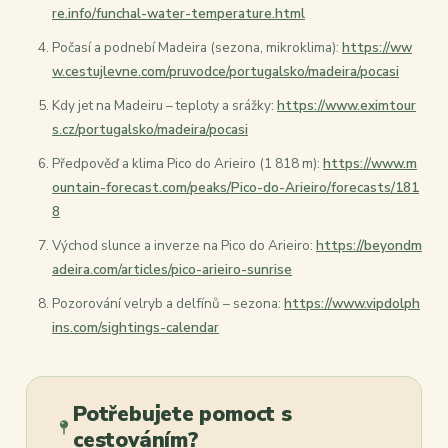
re.info/funchal-water-temperature.html
Počasí a podnebí Madeira (sezona, mikroklima):
https://ww
w.cestujlevne.com/pruvodce/portugalsko/madeira/pocasi
Kdy jet na Madeiru – teploty a srážky:
https://www.eximtour
s.cz/portugalsko/madeira/pocasi
Předpověď a klima Pico do Arieiro (1 818 m):
https://www.m
ountain-forecast.com/peaks/Pico-do-Arieiro/forecasts/181
8
Východ slunce a inverze na Pico do Arieiro:
https://beyondm
adeira.com/articles/pico-arieiro-sunrise
Pozorování velryb a delfínů – sezona:
https://www.vipdolph
ins.com/sightings-calendar
Potřebujete pomoct s
cestováním?